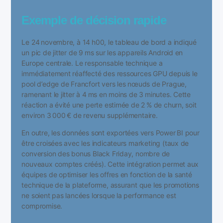
Exemple de décision rapide
Le 24 novembre, à 14 h00, le tableau de bord a indiqué
un pic de jitter de 9 ms sur les appareils Android en
Europe centrale. Le responsable technique a
immédiatement réaffecté des ressources GPU depuis le
pool d’edge de Francfort vers les nœuds de Prague,
ramenant le jitter à 4 ms en moins de 3 minutes. Cette
réaction a évité une perte estimée de 2 % de churn, soit
environ 3 000 € de revenu supplémentaire.
En outre, les données sont exportées vers Power BI pour
être croisées avec les indicateurs marketing (taux de
conversion des bonus Black Friday, nombre de
nouveaux comptes créés). Cette intégration permet aux
équipes de optimiser les offres en fonction de la santé
technique de la plateforme, assurant que les promotions
ne soient pas lancées lorsque la performance est
compromise.