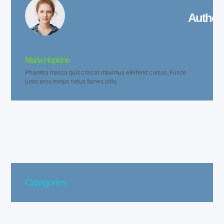
Author
Maria Hopkins
Pharetra massa quis cras at maximus eleifend cursus. Fusce
justo eros metus netus fames odio.
Categories