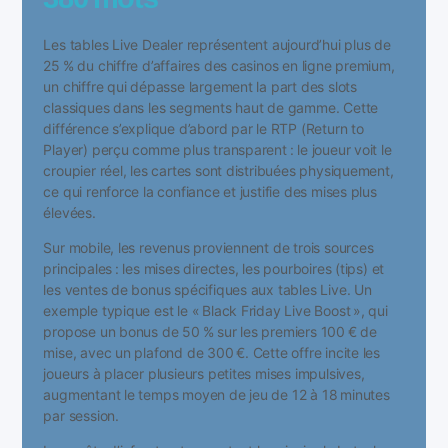
Les tables Live Dealer représentent aujourd’hui plus de
25 % du chiffre d’affaires des casinos en ligne premium,
un chiffre qui dépasse largement la part des slots
classiques dans les segments haut de gamme. Cette
différence s’explique d’abord par le RTP (Return to
Player) perçu comme plus transparent : le joueur voit le
croupier réel, les cartes sont distribuées physiquement,
ce qui renforce la confiance et justifie des mises plus
élevées.
Sur mobile, les revenus proviennent de trois sources
principales : les mises directes, les pourboires (tips) et
les ventes de bonus spécifiques aux tables Live. Un
exemple typique est le « Black Friday Live Boost », qui
propose un bonus de 50 % sur les premiers 100 € de
mise, avec un plafond de 300 €. Cette offre incite les
joueurs à placer plusieurs petites mises impulsives,
augmentant le temps moyen de jeu de 12 à 18 minutes
par session.