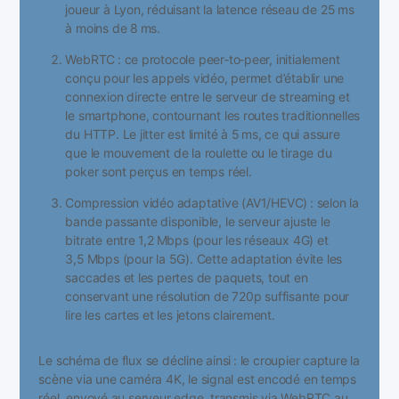
joueur à Lyon, réduisant la latence réseau de 25 ms
à moins de 8 ms.
WebRTC : ce protocole peer‑to‑peer, initialement
conçu pour les appels vidéo, permet d’établir une
connexion directe entre le serveur de streaming et
le smartphone, contournant les routes traditionnelles
du HTTP. Le jitter est limité à 5 ms, ce qui assure
que le mouvement de la roulette ou le tirage du
poker sont perçus en temps réel.
Compression vidéo adaptative (AV1/HEVC) : selon la
bande passante disponible, le serveur ajuste le
bitrate entre 1,2 Mbps (pour les réseaux 4G) et
3,5 Mbps (pour la 5G). Cette adaptation évite les
saccades et les pertes de paquets, tout en
conservant une résolution de 720p suffisante pour
lire les cartes et les jetons clairement.
Le schéma de flux se décline ainsi : le croupier capture la
scène via une caméra 4K, le signal est encodé en temps
réel, envoyé au serveur edge, transmis via WebRTC au