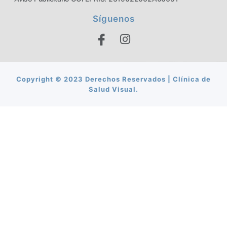
Síguenos
Copyright © 2023 Derechos Reservados | Clínica de
Salud Visual.