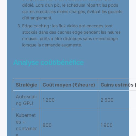
dédié. Lors d’un pic, le scheduler répartit les pods
sur les nœuds les moins chargés, évitant les goulets
d’étranglement.
Edge‑caching : les flux vidéo pré‑encodés sont
stockés dans des caches edge pendant les heures
creuses, prêts à être distribués sans re‑encodage
lorsque la demande augmente.
Analyse coût/bénéfice
Stratégie
Coût moyen (€/heure)
Gains estimés 
Autoscali
1 200
2 500
ng GPU
Kubernet
es +
800
1 900
container
s