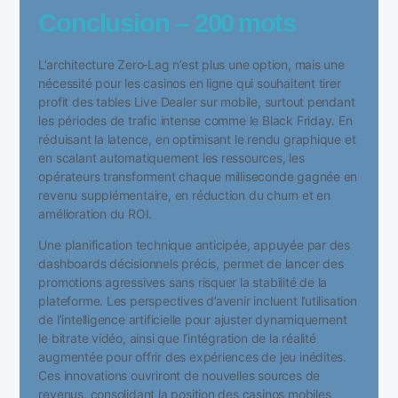
Conclusion – 200 mots
L’architecture Zero‑Lag n’est plus une option, mais une
nécessité pour les casinos en ligne qui souhaitent tirer
profit des tables Live Dealer sur mobile, surtout pendant
les périodes de trafic intense comme le Black Friday. En
réduisant la latence, en optimisant le rendu graphique et
en scalant automatiquement les ressources, les
opérateurs transforment chaque milliseconde gagnée en
revenu supplémentaire, en réduction du churn et en
amélioration du ROI.
Une planification technique anticipée, appuyée par des
dashboards décisionnels précis, permet de lancer des
promotions agressives sans risquer la stabilité de la
plateforme. Les perspectives d’avenir incluent l’utilisation
de l’intelligence artificielle pour ajuster dynamiquement
le bitrate vidéo, ainsi que l’intégration de la réalité
augmentée pour offrir des expériences de jeu inédites.
Ces innovations ouvriront de nouvelles sources de
revenus, consolidant la position des casinos mobiles