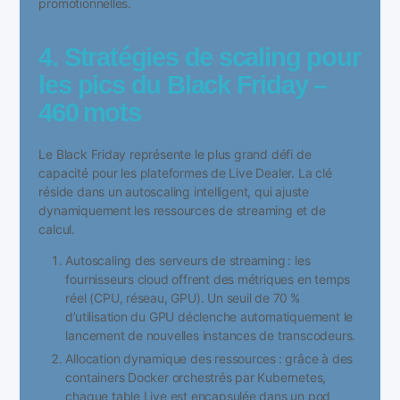
promotionnelles.
4. Stratégies de scaling pour
les pics du Black Friday –
460 mots
Le Black Friday représente le plus grand défi de
capacité pour les plateformes de Live Dealer. La clé
réside dans un autoscaling intelligent, qui ajuste
dynamiquement les ressources de streaming et de
calcul.
Autoscaling des serveurs de streaming : les
fournisseurs cloud offrent des métriques en temps
réel (CPU, réseau, GPU). Un seuil de 70 %
d’utilisation du GPU déclenche automatiquement le
lancement de nouvelles instances de transcodeurs.
Allocation dynamique des ressources : grâce à des
containers Docker orchestrés par Kubernetes,
chaque table Live est encapsulée dans un pod