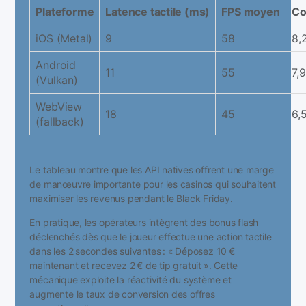
Plateforme
Latence tactile (ms)
FPS moyen
Co
iOS (Metal)
9
58
8,
Android
11
55
7,9
(Vulkan)
WebView
18
45
6,
(fallback)
Le tableau montre que les API natives offrent une marge
de manœuvre importante pour les casinos qui souhaitent
maximiser les revenus pendant le Black Friday.
En pratique, les opérateurs intègrent des bonus flash
déclenchés dès que le joueur effectue une action tactile
dans les 2 secondes suivantes : « Déposez 10 €
maintenant et recevez 2 € de tip gratuit ». Cette
mécanique exploite la réactivité du système et
augmente le taux de conversion des offres