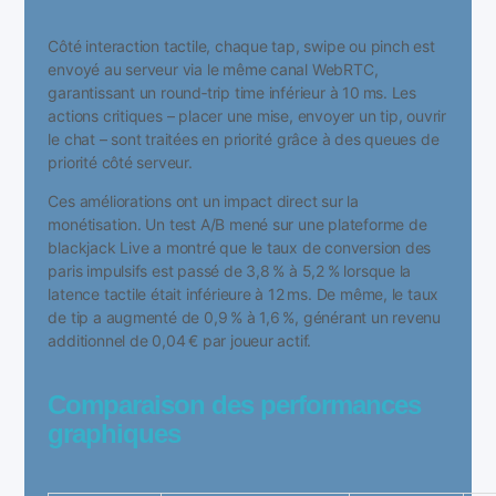
Côté interaction tactile, chaque tap, swipe ou pinch est
envoyé au serveur via le même canal WebRTC,
garantissant un round‑trip time inférieur à 10 ms. Les
actions critiques – placer une mise, envoyer un tip, ouvrir
le chat – sont traitées en priorité grâce à des queues de
priorité côté serveur.
Ces améliorations ont un impact direct sur la
monétisation. Un test A/B mené sur une plateforme de
blackjack Live a montré que le taux de conversion des
paris impulsifs est passé de 3,8 % à 5,2 % lorsque la
latence tactile était inférieure à 12 ms. De même, le taux
de tip a augmenté de 0,9 % à 1,6 %, générant un revenu
additionnel de 0,04 € par joueur actif.
Comparaison des performances
graphiques