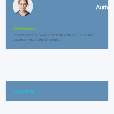
Author
Maria Hopkins
Pharetra massa quis cras at maximus eleifend cursus. Fusce
justo eros metus netus fames odio.
Categories