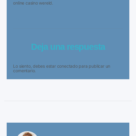
online casino wereld.
Tags :
Deja una respuesta
Lo siento, debes estar
conectado
para publicar un
comentario.