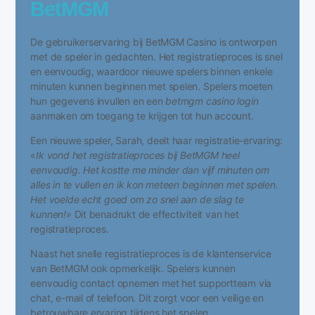
BetMGM
De gebruikerservaring bij BetMGM Casino is ontworpen
met de speler in gedachten. Het registratieproces is snel
en eenvoudig, waardoor nieuwe spelers binnen enkele
minuten kunnen beginnen met spelen. Spelers moeten
hun gegevens invullen en een
betmgm casino login
aanmaken om toegang te krijgen tot hun account.
Een nieuwe speler, Sarah, deelt haar registratie-ervaring:
«Ik vond het registratieproces bij BetMGM heel
eenvoudig. Het kostte me minder dan vijf minuten om
alles in te vullen en ik kon meteen beginnen met spelen.
Het voelde echt goed om zo snel aan de slag te
kunnen!»
Dit benadrukt de effectiviteit van het
registratieproces.
Naast het snelle registratieproces is de klantenservice
van BetMGM ook opmerkelijk. Spelers kunnen
eenvoudig contact opnemen met het supportteam via
chat, e-mail of telefoon. Dit zorgt voor een veilige en
betrouwbare ervaring tijdens het spelen.