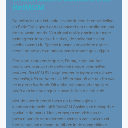
BetMGM
De online casino industrie is voortdurend in ontwikkeling,
en BetMGM is goed gepositioneerd om te profiteren van
de nieuwste trends. Van virtual reality gaming tot meer
geïntegreerde sociale functies, de toekomst ziet er
veelbelovend uit. Spelers kunnen verwachten dat ze
meer interactieve en meeslepende ervaringen krijgen.
Een vooruitstrevende speler, Emma, zegt:
«Ik ben
benieuwd naar wat de toekomst brengt voor online
gokken. BetMGM lijkt altijd voorop te lopen met nieuwe
technologieën en trends. Ik kijk ernaar uit om te zien wat
ze in petto hebben!»
Dit enthousiasme onder spelers
geeft aan hoe belangrijk innovatie is in de industrie.
Met de voortdurende focus op technologie en
klanttevredenheid, blijft BetMGM Casino een belangrijke
speler in de markt. Hun vermogen om zich aan te
passen aan de veranderende wensen van spelers zal
hen helpen om relevant te blijven in de competitieve