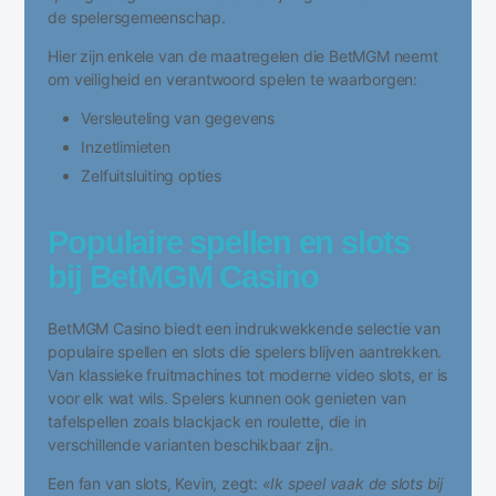
de spelersgemeenschap.
Hier zijn enkele van de maatregelen die BetMGM neemt
om veiligheid en verantwoord spelen te waarborgen:
Versleuteling van gegevens
Inzetlimieten
Zelfuitsluiting opties
Populaire spellen en slots
bij BetMGM Casino
BetMGM Casino biedt een indrukwekkende selectie van
populaire spellen en slots die spelers blijven aantrekken.
Van klassieke fruitmachines tot moderne video slots, er is
voor elk wat wils. Spelers kunnen ook genieten van
tafelspellen zoals blackjack en roulette, die in
verschillende varianten beschikbaar zijn.
Een fan van slots, Kevin, zegt:
«Ik speel vaak de slots bij