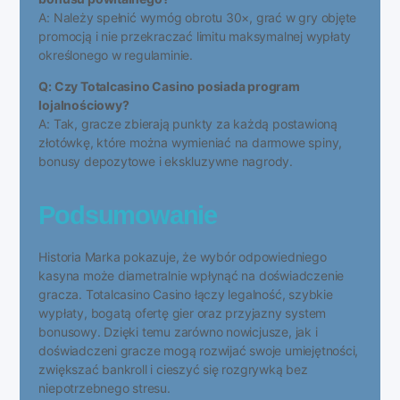
A: Należy spełnić wymóg obrotu 30×, grać w gry objęte
promocją i nie przekraczać limitu maksymalnej wypłaty
określonego w regulaminie.
Q: Czy Totalcasino Casino posiada program
lojalnościowy?
A: Tak, gracze zbierają punkty za każdą postawioną
złotówkę, które można wymieniać na darmowe spiny,
bonusy depozytowe i ekskluzywne nagrody.
Podsumowanie
Historia Marka pokazuje, że wybór odpowiedniego
kasyna może diametralnie wpłynąć na doświadczenie
gracza. Totalcasino Casino łączy legalność, szybkie
wypłaty, bogatą ofertę gier oraz przyjazny system
bonusowy. Dzięki temu zarówno nowicjusze, jak i
doświadczeni gracze mogą rozwijać swoje umiejętności,
zwiększać bankroll i cieszyć się rozgrywką bez
niepotrzebnego stresu.