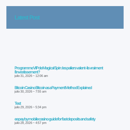
Latest Post
Programme VIP de Magical Spin : les paliers valent-ils vraiment
l’investissement ?
julio 31, 2026
12:06 am
Bitcoin Casino Bitcoin as a Payment Method Explained
julio 30, 2026
7:55 am
Test
julio 29, 2026
5:34 pm
ee pay by mobile casino guide for fast deposits and safety
julio 28, 2026
4:57 pm