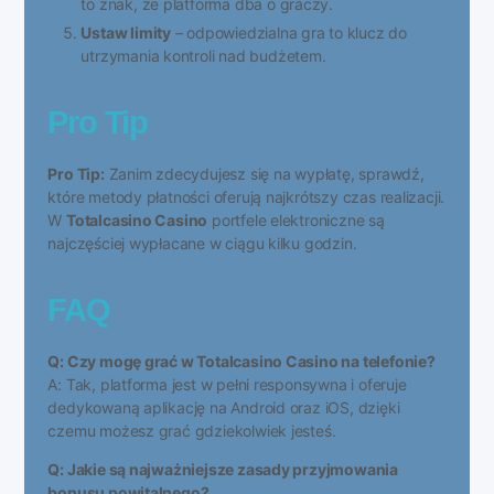
to znak, że platforma dba o graczy.
Ustaw limity
– odpowiedzialna gra to klucz do
utrzymania kontroli nad budżetem.
Pro Tip
Pro Tip:
Zanim zdecydujesz się na wypłatę, sprawdź,
które metody płatności oferują najkrótszy czas realizacji.
W
Totalcasino Casino
portfele elektroniczne są
najczęściej wypłacane w ciągu kilku godzin.
FAQ
Q: Czy mogę grać w Totalcasino Casino na telefonie?
A: Tak, platforma jest w pełni responsywna i oferuje
dedykowaną aplikację na Android oraz iOS, dzięki
czemu możesz grać gdziekolwiek jesteś.
Q: Jakie są najważniejsze zasady przyjmowania
bonusu powitalnego?