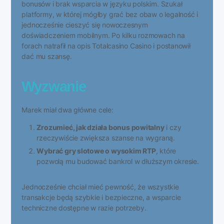
bonusów i brak wsparcia w języku polskim. Szukał
platformy, w której mógłby grać bez obaw o legalność i
jednocześnie cieszyć się nowoczesnym
doświadczeniem mobilnym. Po kilku rozmowach na
forach natrafił na opis Totalcasino Casino i postanowił
dać mu szansę.
Wyzwanie
Marek miał dwa główne cele:
Zrozumieć, jak działa bonus powitalny
i czy
rzeczywiście zwiększa szanse na wygraną.
Wybrać gry slotowe o wysokim RTP
, które
pozwolą mu budować bankrol w dłuższym okresie.
Jednocześnie chciał mieć pewność, że wszystkie
transakcje będą szybkie i bezpieczne, a wsparcie
techniczne dostępne w razie potrzeby.