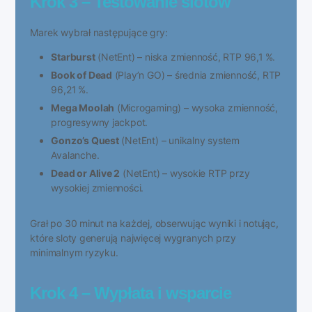
Krok 3 – Testowanie slotów
Marek wybrał następujące gry:
Starburst
(NetEnt) – niska zmienność, RTP 96,1 %.
Book of Dead
(Play’n GO) – średnia zmienność, RTP
96,21 %.
Mega Moolah
(Microgaming) – wysoka zmienność,
progresywny jackpot.
Gonzo’s Quest
(NetEnt) – unikalny system
Avalanche.
Dead or Alive 2
(NetEnt) – wysokie RTP przy
wysokiej zmienności.
Grał po 30 minut na każdej, obserwując wyniki i notując,
które sloty generują najwięcej wygranych przy
minimalnym ryzyku.
Krok 4 – Wypłata i wsparcie