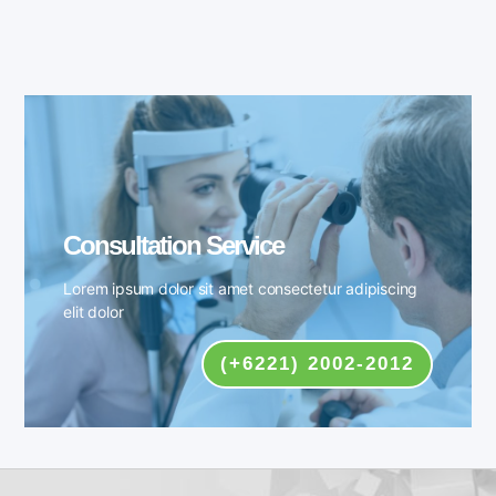
Consultation Service
Lorem ipsum dolor sit amet consectetur adipiscing
elit dolor
(+6221) 2002-2012