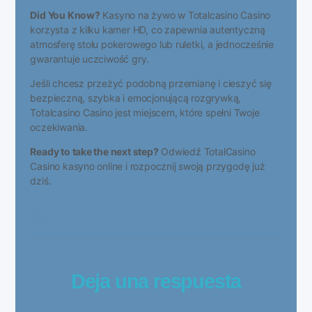
Did You Know?
Kasyno na żywo w Totalcasino Casino
korzysta z kilku kamer HD, co zapewnia autentyczną
atmosferę stołu pokerowego lub ruletki, a jednocześnie
gwarantuje uczciwość gry.
Jeśli chcesz przeżyć podobną przemianę i cieszyć się
bezpieczną, szybka i emocjonującą rozgrywką,
Totalcasino Casino jest miejscem, które spełni Twoje
oczekiwania.
Ready to take the next step?
Odwiedź
TotalCasino
Casino kasyno online
i rozpocznij swoją przygodę już
dziś.
Tags :
Deja una respuesta