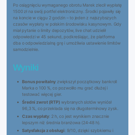
Po osiągnięciu wymaganego obrotu Marek zlecił wypłatę
1500 zł na swój portfel elektroniczny. Środki pojawiły się
na koncie w ciągu 2 godzin – to jeden z najszybszych
czasów wypłaty w polskim środowisku kasynowym. Gdy
miał pytanie o limity depozytów, live chat udzielił
odpowiedzi w 45 sekund, podkreślając, że platforma
dba o odpowiedzialną grę i umożliwia ustawienie limitów
samodzielnie.
Wyniki
Bonus powitalny
zwiększył początkowy bankroll
Marka o 100 %, co pozwoliło mu grać dłużej i
testować więcej gier.
Średni zwrot (RTP)
wybranych slotów wyniósł
96,3 %, co przekłada się na długoterminowy zysk.
Czas wypłaty
: 2 h, co jest wynikiem znacznie
lepszym niż średnia branżowa (24‑48 h).
Satysfakcja z obsługi
: 9/10, dzięki szybkiemu i