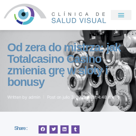
Od zera do mistrza: jak
Totalcasino Casino
zmienia grę w sloty i
bonusy
Written by
admin
Post on
julio 3, 2025
at
4:48 am
Share :