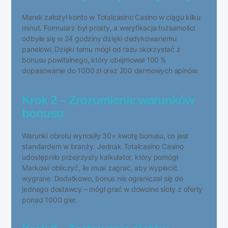
Marek założył konto w Totalcasino Casino w ciągu kilku
minut. Formularz był prosty, a weryfikacja tożsamości
odbyła się w 24 godziny dzięki dedykowanemu
panelowi. Dzięki temu mógł od razu skorzystać z
bonusu powitalnego, który obejmował 100 %
dopasowanie do 1000 zł oraz 200 darmowych spinów.
Krok 2 – Zrozumienie warunków
bonusu
Warunki obrotu wynosiły 30× kwotę bonusu, co jest
standardem w branży. Jednak Totalcasino Casino
udostępniło przejrzysty kalkulator, który pomógł
Markowi obliczyć, ile musi zagrać, aby wypłacić
wygrane. Dodatkowo, bonus nie ograniczał się do
jednego dostawcy – mógł grać w dowolne sloty z oferty
ponad 1000 gier.