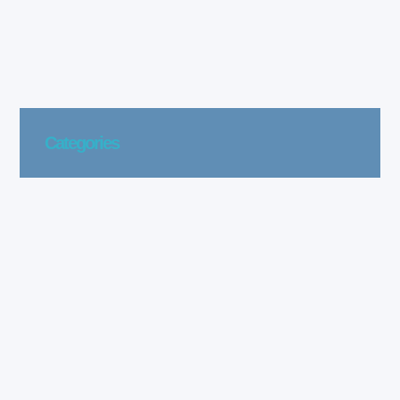
Categories