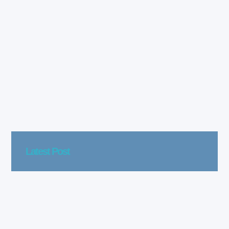
Latest Post