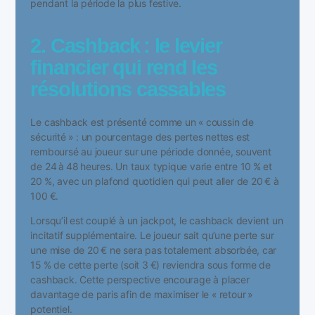
pendant la période la plus festive.
2. Cashback : le levier
financier qui rend les
résolutions cassables
Le cashback est présenté comme un « coussin de
sécurité » : un pourcentage des pertes nettes est
remboursé au joueur sur une période donnée, souvent
de 24 à 48 heures. Un taux typique varie entre 10 % et
20 %, avec un plafond quotidien qui peut aller de 20 € à
100 €.
Lorsqu’il est couplé à un jackpot, le cashback devient un
incitatif supplémentaire. Le joueur sait qu’une perte sur
une mise de 20 € ne sera pas totalement absorbée, car
15 % de cette perte (soit 3 €) reviendra sous forme de
cashback. Cette perspective encourage à placer
davantage de paris afin de maximiser le « retour »
potentiel.