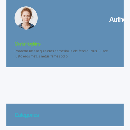
Author
Maria Hopkins
Pharetra massa quis cras at maximus eleifend cursus. Fusce
justo eros metus netus fames odio.
Categories