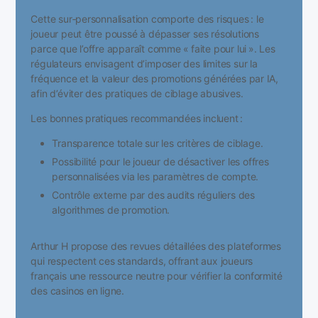
Cette sur‑personnalisation comporte des risques : le
joueur peut être poussé à dépasser ses résolutions
parce que l’offre apparaît comme « faite pour lui ». Les
régulateurs envisagent d’imposer des limites sur la
fréquence et la valeur des promotions générées par IA,
afin d’éviter des pratiques de ciblage abusives.
Les bonnes pratiques recommandées incluent :
Transparence totale sur les critères de ciblage.
Possibilité pour le joueur de désactiver les offres
personnalisées via les paramètres de compte.
Contrôle externe par des audits réguliers des
algorithmes de promotion.
Arthur H propose des revues détaillées des plateformes
qui respectent ces standards, offrant aux joueurs
français une ressource neutre pour vérifier la conformité
des casinos en ligne.