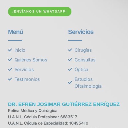
¡ENVÍANOS UN WHATSAPP!
Menú
Servicios
inicio
Cirugías
Quiénes Somos
Consultas
Servicios
Óptica
Testimonios
Estudios
Oftalmología
DR. EFREN JOSIMAR GUTIÉRREZ ENRÍQUEZ
Retina Médica y Quirúrgica
U.A.N.L. Cédula Profesional: 6883517
U.A.N.L. Cédula de Especialidad: 10495410