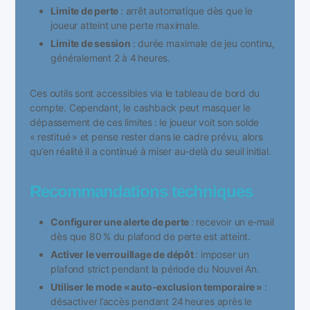
Limite de perte
: arrêt automatique dès que le
joueur atteint une perte maximale.
Limite de session
: durée maximale de jeu continu,
généralement 2 à 4 heures.
Ces outils sont accessibles via le tableau de bord du
compte. Cependant, le cashback peut masquer le
dépassement de ces limites : le joueur voit son solde
« restitué » et pense rester dans le cadre prévu, alors
qu’en réalité il a continué à miser au-delà du seuil initial.
Recommandations techniques
Configurer une alerte de perte
: recevoir un e‑mail
dès que 80 % du plafond de perte est atteint.
Activer le verrouillage de dépôt
: imposer un
plafond strict pendant la période du Nouvel An.
Utiliser le mode « auto‑exclusion temporaire »
:
désactiver l’accès pendant 24 heures après le