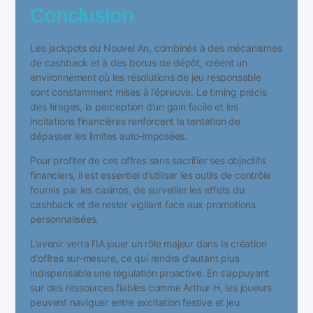
Conclusion
Les jackpots du Nouvel An, combinés à des mécanismes
de cashback et à des bonus de dépôt, créent un
environnement où les résolutions de jeu responsable
sont constamment mises à l’épreuve. Le timing précis
des tirages, la perception d’un gain facile et les
incitations financières renforcent la tentation de
dépasser les limites auto‑imposées.
Pour profiter de ces offres sans sacrifier ses objectifs
financiers, il est essentiel d’utiliser les outils de contrôle
fournis par les casinos, de surveiller les effets du
cashback et de rester vigilant face aux promotions
personnalisées.
L’avenir verra l’IA jouer un rôle majeur dans la création
d’offres sur‑mesure, ce qui rendra d’autant plus
indispensable une régulation proactive. En s’appuyant
sur des ressources fiables comme Arthur H, les joueurs
peuvent naviguer entre excitation festive et jeu