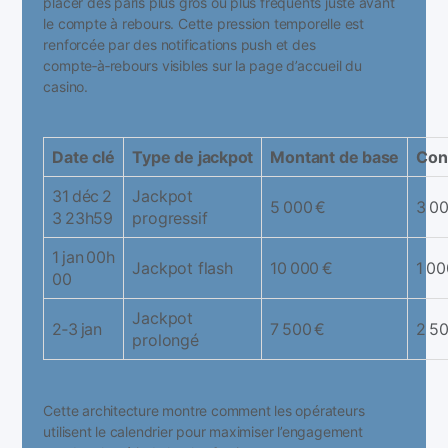
placer des paris plus gros ou plus fréquents juste avant
le compte à rebours. Cette pression temporelle est
renforcée par des notifications push et des
compte‑à‑rebours visibles sur la page d’accueil du
casino.
Date clé
Type de jackpot
Montant de base
Con
31 déc 2
Jackpot
5 000 €
3 00
3 23h59
progressif
1 jan 00h
Jackpot flash
10 000 €
1 00
00
Jackpot
2‑3 jan
7 500 €
2 50
prolongé
Cette architecture montre comment les opérateurs
utilisent le calendrier pour maximiser l’engagement