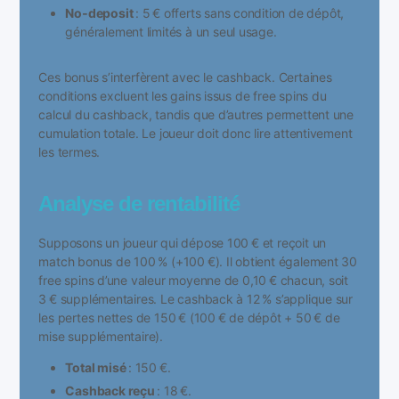
No‑deposit
: 5 € offerts sans condition de dépôt,
généralement limités à un seul usage.
Ces bonus s’interfèrent avec le cashback. Certaines
conditions excluent les gains issus de free spins du
calcul du cashback, tandis que d’autres permettent une
cumulation totale. Le joueur doit donc lire attentivement
les termes.
Analyse de rentabilité
Supposons un joueur qui dépose 100 € et reçoit un
match bonus de 100 % (+100 €). Il obtient également 30
free spins d’une valeur moyenne de 0,10 € chacun, soit
3 € supplémentaires. Le cashback à 12 % s’applique sur
les pertes nettes de 150 € (100 € de dépôt + 50 € de
mise supplémentaire).
Total misé
: 150 €.
Cashback reçu
: 18 €.