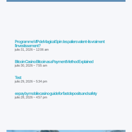
Programme VIP de Magical Spin : les paliers valent-ils vraiment
l’investissement ?
julio 31, 2026
12:06 am
Bitcoin Casino Bitcoin as a Payment Method Explained
julio 30, 2026
7:55 am
Test
julio 29, 2026
5:34 pm
ee pay by mobile casino guide for fast deposits and safety
julio 28, 2026
4:57 pm