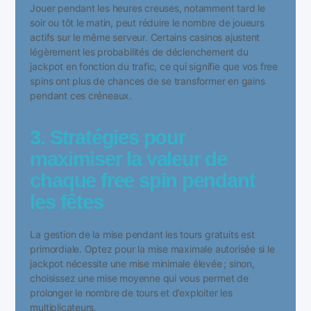
Jouer pendant les heures creuses, notamment tard le
soir ou tôt le matin, peut réduire le nombre de joueurs
actifs sur le même serveur. Certains casinos ajustent
légèrement les probabilités de déclenchement du
jackpot en fonction du trafic, ce qui signifie que vos free
spins ont plus de chances de se transformer en gains
pendant ces créneaux.
3. Stratégies pour
maximiser la valeur de
chaque free spin pendant
les fêtes
La gestion de la mise pendant les tours gratuits est
primordiale. Optez pour la mise maximale autorisée si le
jackpot nécessite une mise minimale élevée ; sinon,
choisissez une mise moyenne qui vous permet de
prolonger le nombre de tours et d’exploiter les
multiplicateurs.