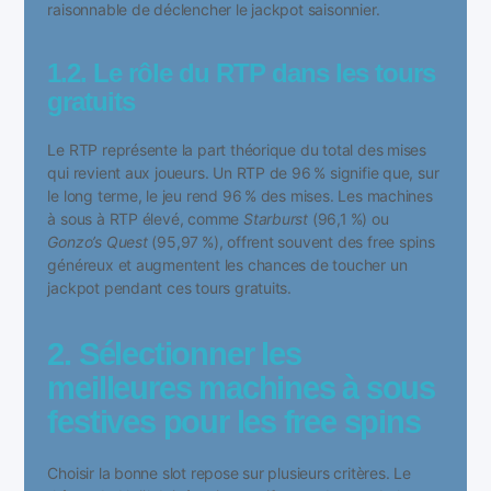
raisonnable de déclencher le jackpot saisonnier.
1.2. Le rôle du RTP dans les tours
gratuits
Le RTP représente la part théorique du total des mises
qui revient aux joueurs. Un RTP de 96 % signifie que, sur
le long terme, le jeu rend 96 % des mises. Les machines
à sous à RTP élevé, comme
Starburst
(96,1 %) ou
Gonzo’s Quest
(95,97 %), offrent souvent des free spins
généreux et augmentent les chances de toucher un
jackpot pendant ces tours gratuits.
2. Sélectionner les
meilleures machines à sous
festives pour les free spins
Choisir la bonne slot repose sur plusieurs critères. Le