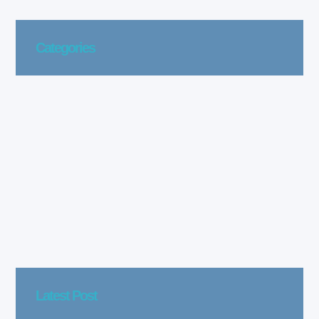
Categories
Latest Post