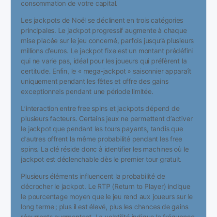
consommation de votre capital.
Les jackpots de Noël se déclinent en trois catégories
principales. Le jackpot progressif augmente à chaque
mise placée sur le jeu concerné, parfois jusqu’à plusieurs
millions d’euros. Le jackpot fixe est un montant prédéfini
qui ne varie pas, idéal pour les joueurs qui préfèrent la
certitude. Enfin, le « mega‑jackpot » saisonnier apparaît
uniquement pendant les fêtes et offre des gains
exceptionnels pendant une période limitée.
L’interaction entre free spins et jackpots dépend de
plusieurs facteurs. Certains jeux ne permettent d’activer
le jackpot que pendant les tours payants, tandis que
d’autres offrent la même probabilité pendant les free
spins. La clé réside donc à identifier les machines où le
jackpot est déclenchable dès le premier tour gratuit.
Plusieurs éléments influencent la probabilité de
décrocher le jackpot. Le RTP (Return to Player) indique
le pourcentage moyen que le jeu rend aux joueurs sur le
long terme ; plus il est élevé, plus les chances de gains
récurrents augmentent. La volatilité indique la fréquence