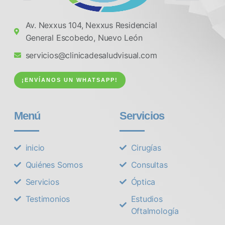
Av. Nexxus 104, Nexxus Residencial
General Escobedo, Nuevo León
servicios@clinicadesaludvisual.com
¡ENVÍANOS UN WHATSAPP!
Menú
Servicios
inicio
Cirugías
Quiénes Somos
Consultas
Servicios
Óptica
Testimonios
Estudios
Oftalmología