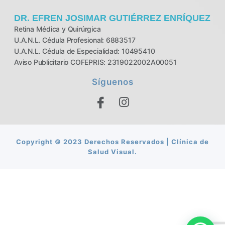
DR. EFREN JOSIMAR GUTIÉRREZ ENRÍQUEZ
Retina Médica y Quirúrgica
U.A.N.L. Cédula Profesional: 6883517
U.A.N.L. Cédula de Especialidad: 10495410
Aviso Publicitario COFEPRIS: 2319022002A00051
Síguenos
Copyright © 2023 Derechos Reservados | Clínica de
Salud Visual.