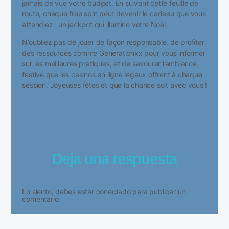
jamais de vue votre budget. En suivant cette feuille de
route, chaque free spin peut devenir le cadeau que vous
attendiez : un jackpot qui illumine votre Noël.
N’oubliez pas de jouer de façon responsable, de profiter
des ressources comme Generationxx pour vous informer
sur les meilleures pratiques, et de savourer l’ambiance
festive que les casinos en ligne légaux offrent à chaque
session. Joyeuses fêtes et que la chance soit avec vous !
Tags :
Deja una respuesta
Lo siento, debes estar
conectado
para publicar un
comentario.