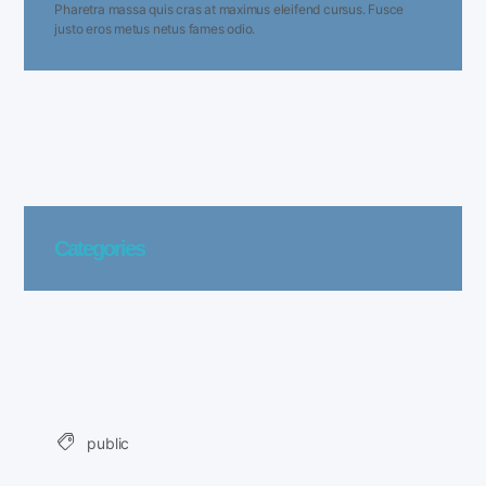
Pharetra massa quis cras at maximus eleifend cursus. Fusce
justo eros metus netus fames odio.
Categories
public