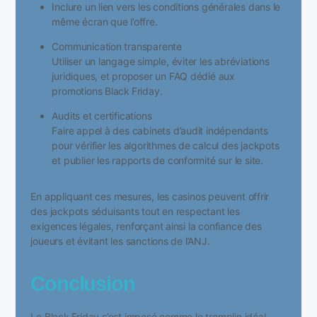
Inclure un lien vers les conditions générales dans le
même écran que l’offre.
Communication transparente
Utiliser un langage simple, éviter les abréviations
juridiques, et proposer un FAQ dédié aux
promotions Black Friday.
Audits et certifications
Faire appel à des cabinets d’audit indépendants
pour vérifier les algorithmes de calcul des jackpots
et publier les rapports de conformité sur le site.
En appliquant ces mesures, les casinos peuvent offrir
des jackpots séduisants tout en respectant les
exigences légales, renforçant ainsi la confiance des
joueurs et évitant les sanctions de l’ANJ.
Conclusion
Le Black Friday s’est imposé comme le tremplin idéal