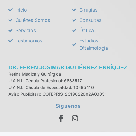
inicio
Cirugías
Quiénes Somos
Consultas
Servicios
Óptica
Testimonios
Estudios
Oftalmología
DR. EFREN JOSIMAR GUTIÉRREZ ENRÍQUEZ
Retina Médica y Quirúrgica
U.A.N.L. Cédula Profesional: 6883517
U.A.N.L. Cédula de Especialidad: 10495410
Aviso Publicitario COFEPRIS: 2319022002A00051
Síguenos