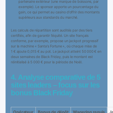
partenaire extérieur (une marque de boissons, par
exemple). Le sponsor apporte un pourcentage du
gain, ce qui permet au casino d’offrir des montants
supérieurs aux standards du marché.
Les calculs de répartition sont audités par des tiers
certifiés, afin de garantir l’équité. Un site français
conforme, par exemple, propose un jackpot progressif
sur la machine « Santa’s Fortune », où chaque mise de
1 € ajoute 0,015 € au pot. Le jackpot atteint 50 000 € en
deux semaines de Black Friday, puis le montant est
réinitialisé à 5 000 € pour la période de Noël.
4. Analyse comparative de 5
sites leaders – focus sur les
bonus Black Friday
Opérateur
Bonus de dépôt
Wagering requis
J