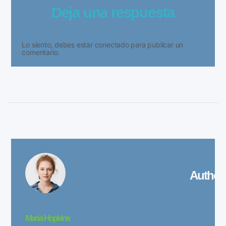
Deja una respuesta
Lo siento, debes estar
conectado
para publicar un
comentario.
Author
Maria Hopkins