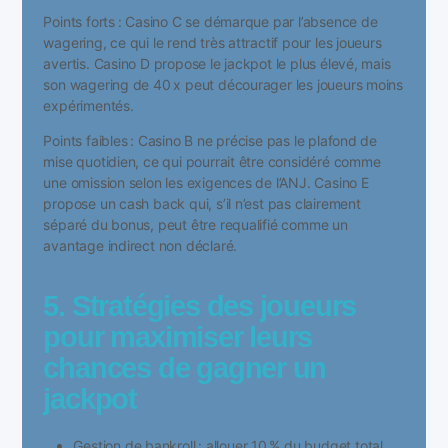
Points forts : Casino C se démarque par l’absence de
wagering, ce qui le rend très attractif pour les joueurs
avertis. Casino D propose le jackpot le plus élevé, mais
son wagering de 40 x peut décourager les joueurs moins
expérimentés.
Points faibles : Casino B ne précise pas le plafond de
mise quotidien, ce qui pourrait être considéré comme
une omission selon les exigences de l’ANJ. Casino E
propose un cash back qui, s’il n’est pas clairement
séparé du bonus, peut être requalifié comme un
avantage indirect non déclaré.
5. Stratégies des joueurs
pour maximiser leurs
chances de gagner un
jackpot
Gestion de bankroll : allouer 10 % du budget total