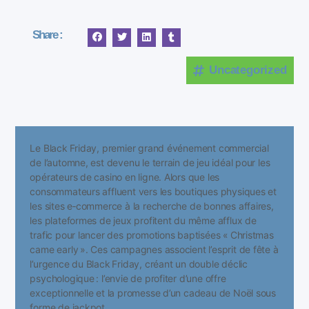
Share :
Uncategorized
Le Black Friday, premier grand événement commercial
de l’automne, est devenu le terrain de jeu idéal pour les
opérateurs de casino en ligne. Alors que les
consommateurs affluent vers les boutiques physiques et
les sites e‑commerce à la recherche de bonnes affaires,
les plateformes de jeux profitent du même afflux de
trafic pour lancer des promotions baptisées « Christmas
came early ». Ces campagnes associent l’esprit de fête à
l’urgence du Black Friday, créant un double déclic
psychologique : l’envie de profiter d’une offre
exceptionnelle et la promesse d’un cadeau de Noël sous
forme de jackpot.