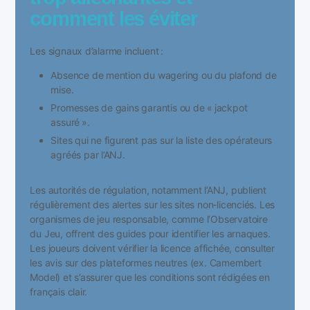
comment les éviter
Les signaux d’alarme incluent :
Absence de mention du wagering ou du plafond de
mise.
Promesses de gains garantis ou de « jackpot
assuré ».
Sites qui ne figurent pas sur la liste des opérateurs
agréés par l’ANJ.
Les autorités de régulation, notamment l’ANJ, publient
régulièrement des alertes sur les sites non‑licenciés. Les
organismes de jeu responsable, comme l’Observatoire
du Jeu, offrent des guides pour identifier les arnaques.
Les joueurs doivent vérifier la licence affichée, consulter
les avis sur des plateformes neutres (ex. Camembert
Model) et s’assurer que les conditions sont rédigées en
français clair.