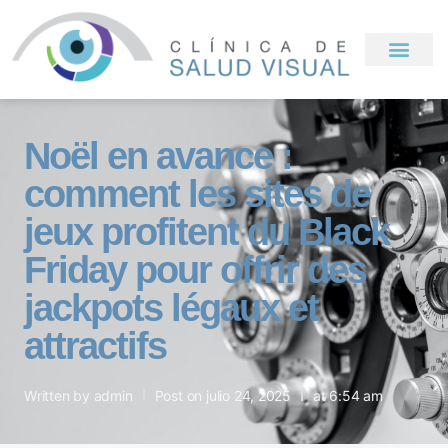
Noël en avance :
comment les sites de
jeux profitent du Black
Friday pour offrir des
jackpots légaux et
attractifs
Written by
admin
Post on
julio 24, 2025
at
6:54 am