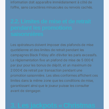
information doit apparaître immédiatement à côté de
l’offre, sans caractères minuscules ou renvois cachés.
2.2. Limites de mise et de retrait
pendant les promotions
saisonnières
Les opérateurs doivent imposer des plafonds de mise
quotidienne et des limites de retrait pendant les
campagnes Black Friday afin d’éviter les paris excessifs.
La réglementation fixe un plafond de mise de 5 000 €
par jour pour les bonus de dépôt, et un maximum de
2 000 € de retrait par transaction pendant une
promotion saisonnière. Les sites conformes affichent ces
limites dans la même zone que les conditions de mise,
garantissant ainsi que le joueur puisse les consulter
avant de s’engager.
3. Les jackpots « Christmas