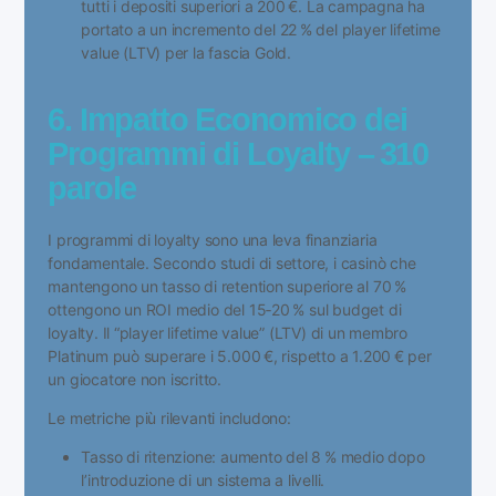
tutti i depositi superiori a 200 €. La campagna ha
portato a un incremento del 22 % del player lifetime
value (LTV) per la fascia Gold.
6. Impatto Economico dei
Programmi di Loyalty – 310
parole
I programmi di loyalty sono una leva finanziaria
fondamentale. Secondo studi di settore, i casinò che
mantengono un tasso di retention superiore al 70 %
ottengono un ROI medio del 15‑20 % sul budget di
loyalty. Il “player lifetime value” (LTV) di un membro
Platinum può superare i 5.000 €, rispetto a 1.200 € per
un giocatore non iscritto.
Le metriche più rilevanti includono:
Tasso di ritenzione: aumento del 8 % medio dopo
l’introduzione di un sistema a livelli.