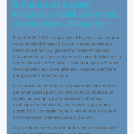
8. Futuro dei Loyalty
Programs: realtà aumentata
e metaverso – 340 parole
Entro il 2025‑2030, i programmi di loyalty si sposteranno
verso ambienti immersivi. Le slot in realtà aumentata
(AR) consentiranno ai giocatori di “vedere” i simboli
fluttuare intorno a loro, con premi che si materializzano in
oggetti virtuali collezionabili. I “virtual lounges” offriranno
tavoli da blackjack dove gli avatar possono scambiare
badge e punti in tempo reale.
Le criptovalute entreranno nel panorama come mezzo
per tokenizzare i punti. Un token ERC‑20 dedicato al
loyalty, ad esempio, potrà essere scambiato su
exchange decentralizzati, conferendo ai giocatori la
possibilità di convertire i punti in valore reale o di usarli
come stake per ottenere quote di jackpot.
Le piattaforme metaverse introdurranno “eventi natalizi”
con decorazioni interattive: i partecipanti