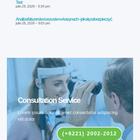
Test
julio 29, 2026
5:34 pm
Analiza fałszerstw i oszustw w kasynach – jak się zabezpieczyć
julio 28, 2026
9:03 pm
Consultation Service
Lorem ipsum dolor sit amet consectetur adipiscing
elit dolor
(+6221) 2002-2012