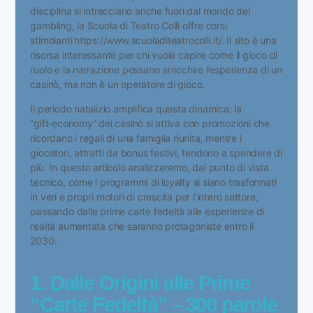
disciplina si intrecciano anche fuori dal mondo del
gambling, la Scuola di Teatro Colli offre corsi
stimolanti
https://www.scuoladiteatrocolli.it/
. Il sito è una
risorsa interessante per chi vuole capire come il gioco di
ruolo e la narrazione possano arricchire l’esperienza di un
casinò, ma non è un operatore di gioco.
Il periodo natalizio amplifica questa dinamica: la
“gift‑economy” dei casinò si attiva con promozioni che
ricordano i regali di una famiglia riunita, mentre i
giocatori, attratti da bonus festivi, tendono a spendere di
più. In questo articolo analizzeremo, dal punto di vista
tecnico, come i programmi di loyalty si siano trasformati
in veri e propri motori di crescita per l’intero settore,
passando dalle prime carte fedeltà alle esperienze di
realtà aumentata che saranno protagoniste entro il
2030.
1. Dalle Origini alle Prime
“Carte Fedeltà” – 300 parole