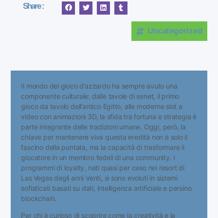
Share :
Uncategorized
Il mondo del gioco d’azzardo ha sempre avuto una
componente culturale: dalle tavole di senet, il primo
gioco da tavolo dell’antico Egitto, alle moderne slot a
video con animazioni 3D, la sfida tra fortuna e strategia è
parte integrante delle tradizioni umane. Oggi, però, la
chiave per mantenere viva questa eredità non è solo il
fascino della puntata, ma la capacità di trasformare il
giocatore in un membro fedeli di una community. I
programmi di loyalty, nati quasi per caso nei resort di
Las Vegas degli anni Venti, si sono evoluti in sistemi
sofisticati basati su dati, intelligenza artificiale e persino
blockchain.
Per chi è curioso di scoprire come la creatività e la