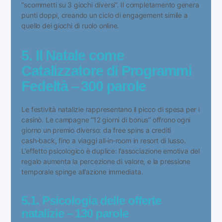
“scommetti su 3 giochi diversi”. Il completamento genera
punti doppi, creando un ciclo di engagement simile a
quello dei giochi di ruolo online.
5. Il Natale come
Catalizzatore di Programmi
Fedeltà – 300 parole
Le festività natalizie rappresentano il picco di spesa per i
casinò. Le campagne “12 giorni di bonus” offrono ogni
giorno un premio diverso: da free spins a crediti
cash‑back, fino a viaggi all‑in‑room in resort di lusso.
L’effetto psicologico è duplice: l’associazione emotiva del
regalo aumenta la percezione di valore, e la pressione
temporale spinge all’azione immediata.
5.1. Psicologia delle offerte
natalizie – 130 parole