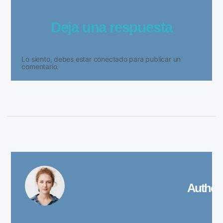
Deja una respuesta
Lo siento, debes estar
conectado
para publicar un
comentario.
Author