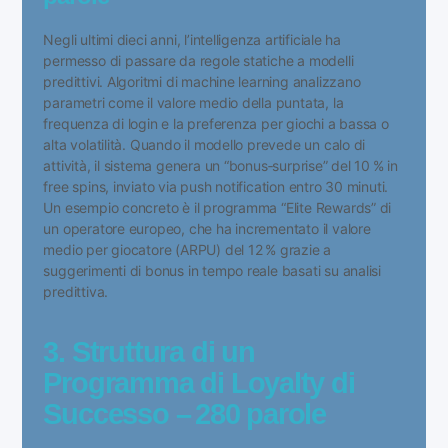
Negli ultimi dieci anni, l’intelligenza artificiale ha
permesso di passare da regole statiche a modelli
predittivi. Algoritmi di machine learning analizzano
parametri come il valore medio della puntata, la
frequenza di login e la preferenza per giochi a bassa o
alta volatilità. Quando il modello prevede un calo di
attività, il sistema genera un “bonus‑surprise” del 10 % in
free spins, inviato via push notification entro 30 minuti.
Un esempio concreto è il programma “Elite Rewards” di
un operatore europeo, che ha incrementato il valore
medio per giocatore (ARPU) del 12 % grazie a
suggerimenti di bonus in tempo reale basati su analisi
predittiva.
3. Struttura di un
Programma di Loyalty di
Successo – 280 parole