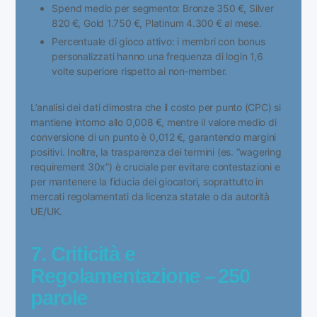
Spend medio per segmento: Bronze 350 €, Silver
820 €, Gold 1.750 €, Platinum 4.300 € al mese.
Percentuale di gioco attivo: i membri con bonus
personalizzati hanno una frequenza di login 1,6
volte superiore rispetto ai non‑member.
L’analisi dei dati dimostra che il costo per punto (CPC) si
mantiene intorno allo 0,008 €, mentre il valore medio di
conversione di un punto è 0,012 €, garantendo margini
positivi. Inoltre, la trasparenza dei termini (es. “wagering
requirement 30x”) è cruciale per evitare contestazioni e
per mantenere la fiducia dei giocatori, soprattutto in
mercati regolamentati da licenza statale o da autorità
UE/UK.
7. Criticità e
Regolamentazione – 250
parole