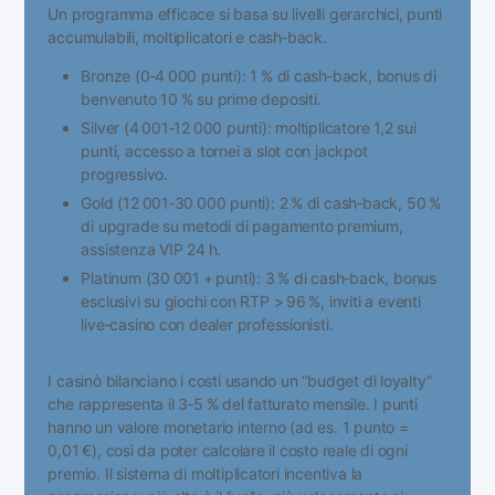
Un programma efficace si basa su livelli gerarchici, punti
accumulabili, moltiplicatori e cash‑back.
Bronze (0‑4 000 punti): 1 % di cash‑back, bonus di
benvenuto 10 % su prime depositi.
Silver (4 001‑12 000 punti): moltiplicatore 1,2 sui
punti, accesso a tornei a slot con jackpot
progressivo.
Gold (12 001‑30 000 punti): 2 % di cash‑back, 50 %
di upgrade su metodi di pagamento premium,
assistenza VIP 24 h.
Platinum (30 001 + punti): 3 % di cash‑back, bonus
esclusivi su giochi con RTP > 96 %, inviti a eventi
live‑casino con dealer professionisti.
I casinò bilanciano i costi usando un “budget di loyalty”
che rappresenta il 3‑5 % del fatturato mensile. I punti
hanno un valore monetario interno (ad es. 1 punto =
0,01 €), così da poter calcolare il costo reale di ogni
premio. Il sistema di moltiplicatori incentiva la