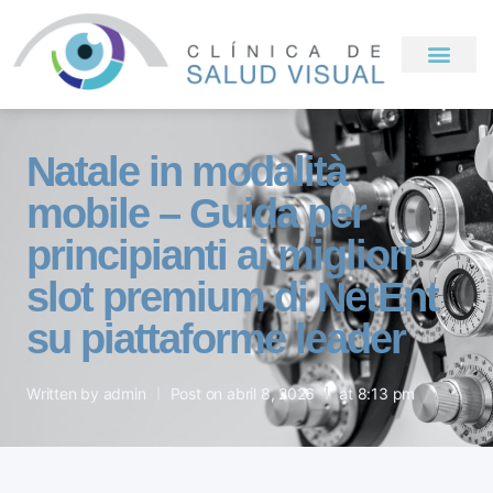
Natale in modalità
mobile – Guida per
principianti ai migliori
slot premium di NetEnt
su piattaforme leader
Written by
admin
Post on
abril 8, 2026
at
8:13 pm