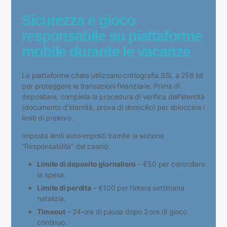
Sicurezza e gioco
responsabile su piattaforme
mobile durante le vacanze
Le piattaforme citate utilizzano crittografia SSL a 256 bit
per proteggere le transazioni finanziarie. Prima di
depositare, completa la procedura di verifica dell’identità
(documento d’identità, prova di domicilio) per sbloccare i
limiti di prelievo.
Imposta limiti auto‑imposti tramite la sezione
“Responsabilità” del casinò:
Limite di deposito giornaliero
– €50 per controllare
la spesa.
Limite di perdita
– €100 per l’intera settimana
natalizia.
Timeout
– 24‑ore di pausa dopo 2 ore di gioco
continuo.