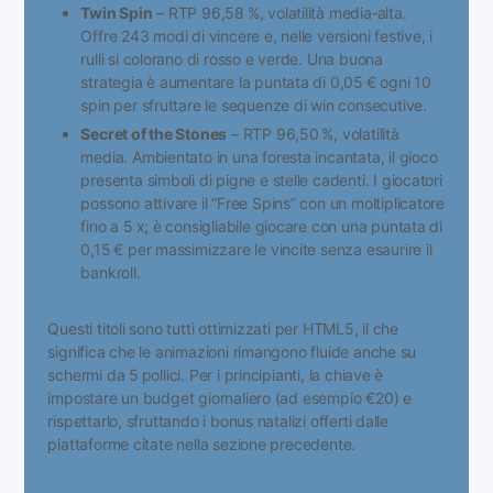
Twin Spin
– RTP 96,58 %, volatilità media‑alta.
Offre 243 modi di vincere e, nelle versioni festive, i
rulli si colorano di rosso e verde. Una buona
strategia è aumentare la puntata di 0,05 € ogni 10
spin per sfruttare le sequenze di win consecutive.
Secret of the Stones
– RTP 96,50 %, volatilità
media. Ambientato in una foresta incantata, il gioco
presenta simboli di pigne e stelle cadenti. I giocatori
possono attivare il “Free Spins” con un moltiplicatore
fino a 5 x; è consigliabile giocare con una puntata di
0,15 € per massimizzare le vincite senza esaurire il
bankroll.
Questi titoli sono tutti ottimizzati per HTML5, il che
significa che le animazioni rimangono fluide anche su
schermi da 5 pollici. Per i principianti, la chiave è
impostare un budget giornaliero (ad esempio €20) e
rispettarlo, sfruttando i bonus natalizi offerti dalle
piattaforme citate nella sezione precedente.