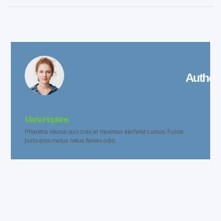
Author
Maria Hopkins
Pharetra massa quis cras at maximus eleifend cursus. Fusce
justo eros metus netus fames odio.