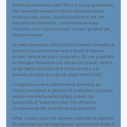
NetEnt sta investendo nell’HTML5 di nuova generazione,
che consentirà animazioni 3D più complesse senza
richiedere app native. Questo si tradurrà in slot con
ambientazioni immersive, come foreste innevate
interattive dove il giocatore può “toccare” gli alberi per
sbloccare bonus.
La realtà aumentata (AR) è un’altra frontiera: immagina di
puntare il tuo smartphone verso il tavolo di Natale e
vedere i simboli dei giochi proiettati in 3D, con possibilità
di interagire fisicamente per attivare giri gratuiti. NetEnt
ha già testato prototipi AR in tornei esclusivi, e si
prevede un lancio su scala più ampia entro il 2027.
L’integrazione con le piattaforme di streaming (es.
Twitch) permetterà ai giocatori di condividere le proprie
sessioni live direttamente dall’app mobile, con
funzionalità di “watch‑and‑play” che offriranno
ricompense sia allo streamer sia agli spettatori.
Infine, i social casino hub saranno potenziati da algoritmi
di matchmaking che raggruppano i giocatori per livello di