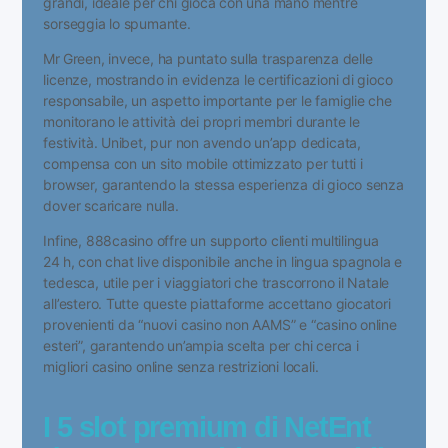
grandi, ideale per chi gioca con una mano mentre
sorseggia lo spumante.
Mr Green, invece, ha puntato sulla trasparenza delle
licenze, mostrando in evidenza le certificazioni di gioco
responsabile, un aspetto importante per le famiglie che
monitorano le attività dei propri membri durante le
festività. Unibet, pur non avendo un’app dedicata,
compensa con un sito mobile ottimizzato per tutti i
browser, garantendo la stessa esperienza di gioco senza
dover scaricare nulla.
Infine, 888casino offre un supporto clienti multilingua
24 h, con chat live disponibile anche in lingua spagnola e
tedesca, utile per i viaggiatori che trascorrono il Natale
all’estero. Tutte queste piattaforme accettano giocatori
provenienti da “nuovi casino non AAMS” e “casino online
esteri”, garantendo un’ampia scelta per chi cerca i
migliori casino online senza restrizioni locali.
I 5 slot premium di NetEnt