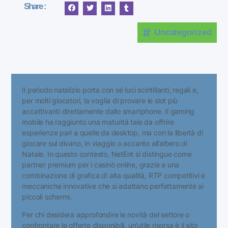
Share :
Uncategorized
Il periodo natalizio porta con sé luci scintillanti, regali e,
per molti giocatori, la voglia di provare le slot più
accattivanti direttamente dallo smartphone. Il gaming
mobile ha raggiunto una maturità tale da offrire
esperienze pari a quelle da desktop, ma con la libertà di
giocare sul divano, in viaggio o accanto all’albero di
Natale. In questo contesto, NetEnt si distingue come
partner premium per i casinò online, grazie a una
combinazione di grafica di alta qualità, RTP competitivi e
meccaniche innovative che si adattano perfettamente ai
piccoli schermi.
Per chi desidera approfondire le novità del settore o
confrontare le offerte disponibili, un’utile risorsa è il sito