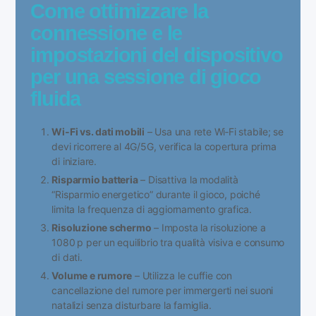
Come ottimizzare la
connessione e le
impostazioni del dispositivo
per una sessione di gioco
fluida
Wi‑Fi vs. dati mobili
– Usa una rete Wi‑Fi stabile; se
devi ricorrere al 4G/5G, verifica la copertura prima
di iniziare.
Risparmio batteria
– Disattiva la modalità
“Risparmio energetico” durante il gioco, poiché
limita la frequenza di aggiornamento grafica.
Risoluzione schermo
– Imposta la risoluzione a
1080 p per un equilibrio tra qualità visiva e consumo
di dati.
Volume e rumore
– Utilizza le cuffie con
cancellazione del rumore per immergerti nei suoni
natalizi senza disturbare la famiglia.