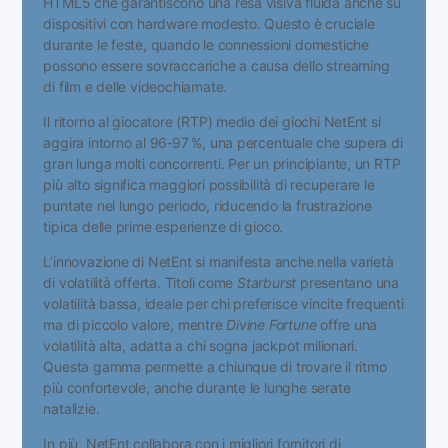
HTML5 che garantiscono una resa visiva fluida anche su
dispositivi con hardware modesto. Questo è cruciale
durante le feste, quando le connessioni domestiche
possono essere sovraccariche a causa dello streaming
di film e delle videochiamate.
Il ritorno al giocatore (RTP) medio dei giochi NetEnt si
aggira intorno al 96‑97 %, una percentuale che supera di
gran lunga molti concorrenti. Per un principiante, un RTP
più alto significa maggiori possibilità di recuperare le
puntate nel lungo periodo, riducendo la frustrazione
tipica delle prime esperienze di gioco.
L’innovazione di NetEnt si manifesta anche nella varietà
di volatilità offerta. Titoli come
Starburst
presentano una
volatilità bassa, ideale per chi preferisce vincite frequenti
ma di piccolo valore, mentre
Divine Fortune
offre una
volatilità alta, adatta a chi sogna jackpot milionari.
Questa gamma permette a chiunque di trovare il ritmo
più confortevole, anche durante le lunghe serate
natalizie.
In più, NetEnt collabora con i migliori fornitori di