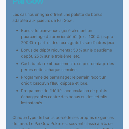
Pai Gow
Les casinos en ligne offrent une palette de bonus
adaptée aux joueurs de Pai Gow :
Bonus de bienvenue : généralement un
pourcentage du premier dépôt (ex. : 100 % jusqu’à
200 €) + parfois des tours gratuits sur d’autres jeux.
Bonus de dépôt récurrents : 50 % sur le deuxième
dépôt, 25 % sur le troisième, etc.
Cash‑back : remboursement d’un pourcentage des
pertes nettes chaque semaine.
Programme de parrainage : le parrain reçoit un
crédit lorsqu’un filleul dépose et joue.
Programme de fidélité : accumulation de points
échangeables contre des bonus ou des retraits
instantanés.
Chaque type de bonus possède ses propres exigences
de mise. Le Pai Gow Poker est souvent classé à 5 % de