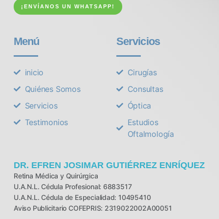
¡ENVÍANOS UN WHATSAPP!
Menú
Servicios
inicio
Cirugías
Quiénes Somos
Consultas
Servicios
Óptica
Testimonios
Estudios
Oftalmología
DR. EFREN JOSIMAR GUTIÉRREZ ENRÍQUEZ
Retina Médica y Quirúrgica
U.A.N.L. Cédula Profesional: 6883517
U.A.N.L. Cédula de Especialidad: 10495410
Aviso Publicitario COFEPRIS: 2319022002A00051