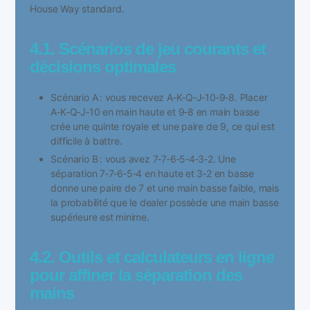
House Way standard.
4.1. Scénarios de jeu courants et
décisions optimales
Scénario A : vous recevez A‑K‑Q‑J‑10‑9‑8. Placer
A‑K‑Q‑J‑10 en main haute et 9‑8 en main basse
crée une quinte royale et une paire de 9, ce qui est
difficile à battre.
Scénario B : vous avez 7‑7‑6‑5‑4‑3‑2. Une
séparation 7‑7‑6‑5‑4 en haute et 3‑2 en basse
donne une paire de 7 et une main basse faible, mais
la probabilité que le dealer possède une main basse
supérieure est minime.
4.2. Outils et calculateurs en ligne
pour affiner la séparation des
mains