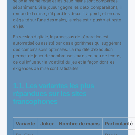
selon la même règle et les deux mains sont comparées
séparément. Si le joueur gagne les deux comparaisons, il
remporte la mise ; s’il perd les deux, il la perd ; et en cas
d’égalité sur l’une des mains, la mise est « push » et reste
en jeu.
En version digitale, le processus de séparation est
automatisé ou assisté par des algorithmes qui suggèrent
des combinaisons optimales. La rapidité d’exécution
permet de jouer de nombreuses mains en peu de temps,
ce qui influe sur la volatilité du jeu et la façon dont les
exigences de mise sont satisfaites.
1.1. Les variantes les plus
répandues sur les sites
francophones
Variante
Joker
Nombre de mains
Particularité