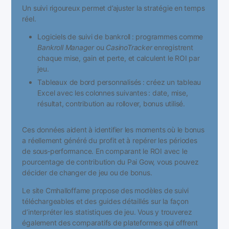
Un suivi rigoureux permet d’ajuster la stratégie en temps
réel.
Logiciels de suivi de bankroll : programmes comme
Bankroll Manager
ou
CasinoTracker
enregistrent
chaque mise, gain et perte, et calculent le ROI par
jeu.
Tableaux de bord personnalisés : créez un tableau
Excel avec les colonnes suivantes : date, mise,
résultat, contribution au rollover, bonus utilisé.
Ces données aident à identifier les moments où le bonus
a réellement généré du profit et à repérer les périodes
de sous‑performance. En comparant le ROI avec le
pourcentage de contribution du Pai Gow, vous pouvez
décider de changer de jeu ou de bonus.
Le site Cmhalloffame propose des modèles de suivi
téléchargeables et des guides détaillés sur la façon
d’interpréter les statistiques de jeu. Vous y trouverez
également des comparatifs de plateformes qui offrent