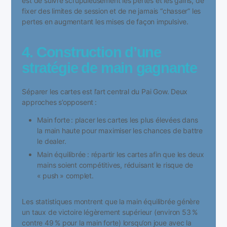
est de suivre scrupuleusement les pertes et les gains, de
fixer des limites de session et de ne jamais “chasser” les
pertes en augmentant les mises de façon impulsive.
4. Construction d’une
stratégie de main gagnante
Séparer les cartes est l’art central du Pai Gow. Deux
approches s’opposent :
Main forte : placer les cartes les plus élevées dans
la main haute pour maximiser les chances de battre
le dealer.
Main équilibrée : répartir les cartes afin que les deux
mains soient compétitives, réduisant le risque de
« push » complet.
Les statistiques montrent que la main équilibrée génère
un taux de victoire légèrement supérieur (environ 53 %
contre 49 % pour la main forte) lorsqu’on joue avec la