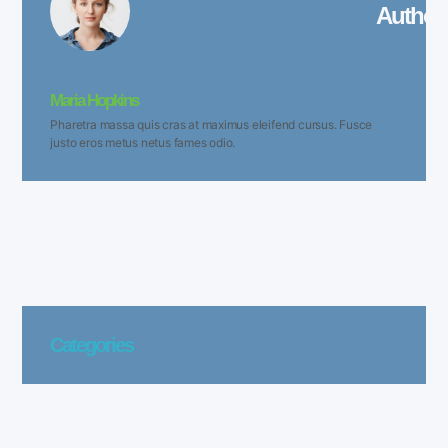
Author
Maria Hopkins
Pharetra massa quis cras at maximus eleifend cursus. Fusce
justo eros metus netus fames odio.
Categories