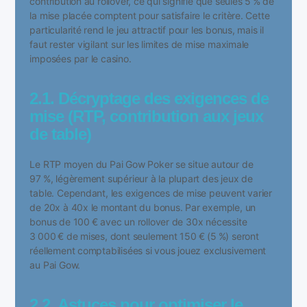
contribution au rollover, ce qui signifie que seules 5 % de
la mise placée comptent pour satisfaire le critère. Cette
particularité rend le jeu attractif pour les bonus, mais il
faut rester vigilant sur les limites de mise maximale
imposées par le casino.
2.1. Décryptage des exigences de
mise (RTP, contribution aux jeux
de table)
Le RTP moyen du Pai Gow Poker se situe autour de
97 %, légèrement supérieur à la plupart des jeux de
table. Cependant, les exigences de mise peuvent varier
de 20x à 40x le montant du bonus. Par exemple, un
bonus de 100 € avec un rollover de 30x nécessite
3 000 € de mises, dont seulement 150 € (5 %) seront
réellement comptabilisées si vous jouez exclusivement
au Pai Gow.
2.2. Astuces pour optimiser le