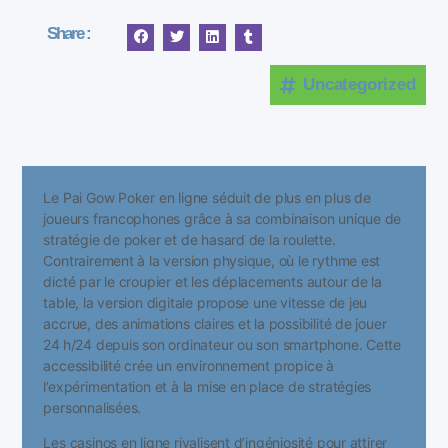
Share :
Uncategorized
Le Pai Gow Poker en ligne séduit de plus en plus de
joueurs francophones grâce à sa combinaison unique de
stratégie de poker et de hasard de la roulette.
Contrairement à la version physique, où le rythme est
dicté par le croupier et les déplacements autour de la
table, la version digitale propose une vitesse de jeu
accrue, des animations claires et la possibilité de jouer
24 h/24 depuis son ordinateur ou son smartphone. Cette
accessibilité crée un environnement propice à
l’expérimentation et à la mise en place de stratégies
personnalisées.
Les casinos en ligne rivalisent d’ingéniosité pour attirer