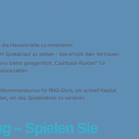
m die Hausvorteile zu minimieren.
 Spielablauf zu stellen – das erhöht dein Vertrauen.
no bietet gelegentlich „Cashback‑Runden“ für
zurückzahlen.
illkommensbonus für RNG‑Slots, um schnell Kapital
n, um das Spielerlebnis zu variieren.
ng – Spielen Sie