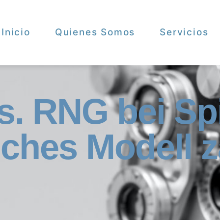
Inicio
Quienes Somos
Servicios
vs. RNG bei S
ches Modell z