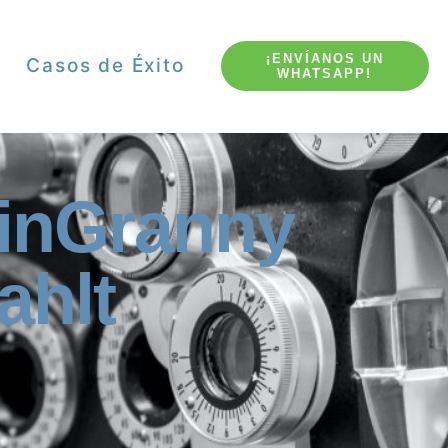
¡ENVÍANOS UN
Casos de Éxito
WHATSAPP!
pinGranny
ahlt