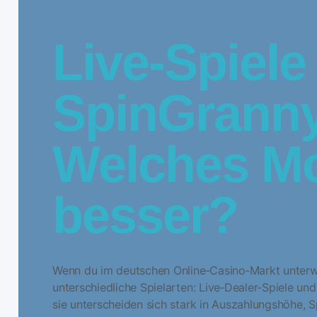
Live‑Spiele
SpinGranny
Welches Mo
besser?
Wenn du im deutschen Online‑Casino‑Markt unterweg
unterschiedliche Spielarten: Live‑Dealer‑Spiele un
sie unterscheiden sich stark in Auszahlungshöhe, 