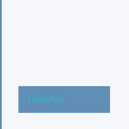
Latest Post