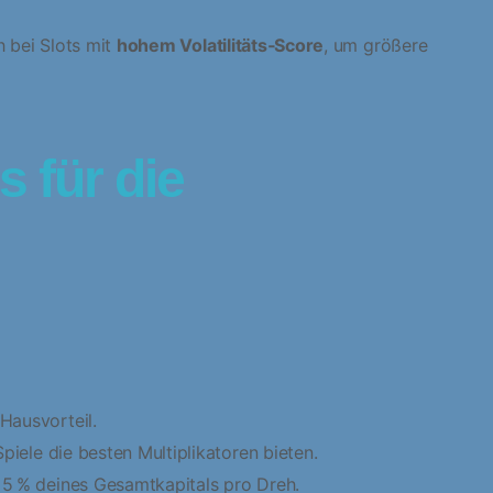
h bei Slots mit
hohem Volatilitäts‑Score
, um größere
s für die
Hausvorteil.
Spiele die besten Multiplikatoren bieten.
s 5 % deines Gesamtkapitals pro Dreh.