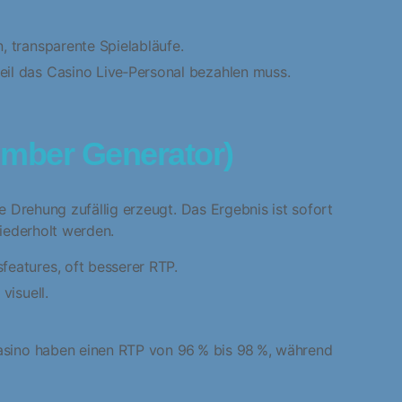
n, transparente Spielabläufe.
eil das Casino Live‑Personal bezahlen muss.
mber Generator)
 Drehung zufällig erzeugt. Das Ergebnis ist sofort
iederholt werden.
features, oft besserer RTP.
visuell.
asino haben einen RTP von 96 % bis 98 %, während