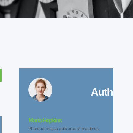
Author
Maria Hopkins
Pharetra massa quis cras at maximus