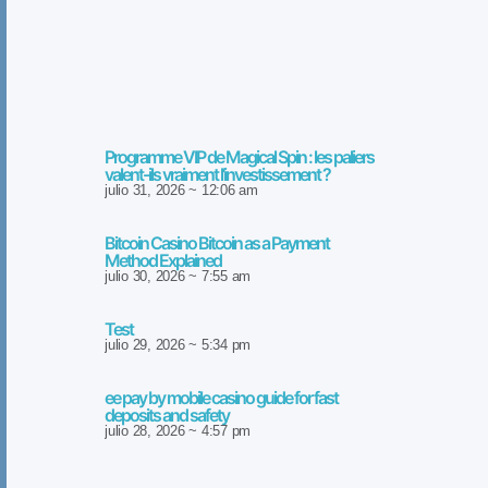
Programme VIP de Magical Spin : les paliers
valent-ils vraiment l’investissement ?
julio 31, 2026
12:06 am
Bitcoin Casino Bitcoin as a Payment
Method Explained
julio 30, 2026
7:55 am
Test
julio 29, 2026
5:34 pm
ee pay by mobile casino guide for fast
deposits and safety
julio 28, 2026
4:57 pm