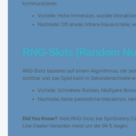
kommunizieren.
Vorteile: Hohe Immersion, soziale Interaktio
Nachteile: Oft etwas höhere Hausvorteile, w
RNG‑Slots (Random Nu
RNG‑Slots basieren auf einem Algorithmus, der jede
sichtbar und das Spiel kann in Sekundenschnelle w
Vorteile: Schnellere Runden, häufigere Bonus
Nachteile: Keine persönliche Interaktion, rein 
Did You Know?
Viele RNG‑Slots bei SpinGranny C
Live‑Dealer‑Varianten meist um die 94 % liegen.