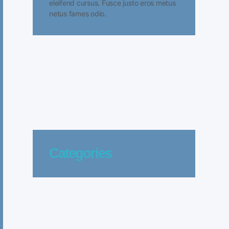
eleifend cursus. Fusce justo eros metus
netus fames odio.
Categories