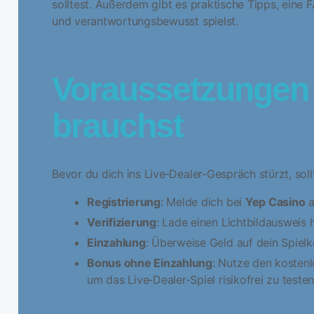
solltest. Außerdem gibt es praktische Tipps, eine 
und verantwortungsbewusst spielst.
Voraussetzungen 
brauchst
Bevor du dich ins Live‑Dealer‑Gespräch stürzt, sol
Registrierung
: Melde dich bei
Yep Casino
a
Verifizierung
: Lade einen Lichtbildausweis
Einzahlung
: Überweise Geld auf dein Spielk
Bonus ohne Einzahlung
: Nutze den kostenl
um das Live‑Dealer‑Spiel risikofrei zu testen