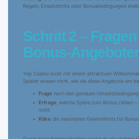
Regeln, Einsatzlimits oder Bonusbedingungen stell
Schritt 2 – Fragen
Bonus‑Angeboten 
Yep Casino lockt mit einem attraktiven Willkomm
Spieler wissen nicht, wie sie diese Angebote am be
Frage
nach den genauen Umsatzbedingungen
Erfrage
, welche Spiele zum Bonus zählen – 
nicht.
Kläre
die maximalen Gewinnlimits für Bonu
Durch klare Kommunikation sparst du dir spätere