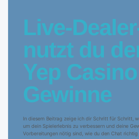
Live‑Dealer
nutzt du de
Yep Casino
Gewinne
In diesem Beitrag zeige ich dir Schritt für Schritt,
um dein Spielerlebnis zu verbessern und deine Ge
Vorbereitungen nötig sind, wie du den Chat richti