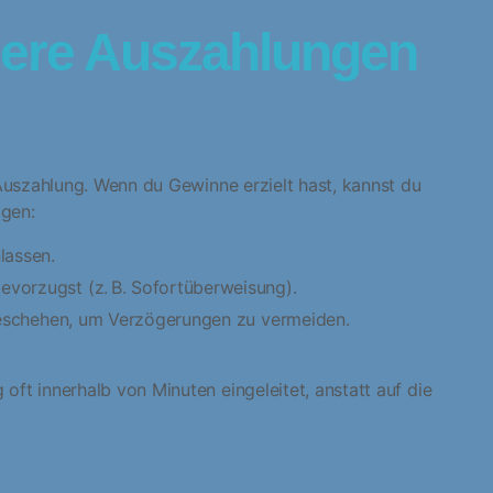
llere Auszahlungen
 Auszahlung. Wenn du Gewinne erzielt hast, kannst du
gen:
lassen.
vorzugst (z. B. Sofortüberweisung).
 geschehen, um Verzögerungen zu vermeiden.
ft innerhalb von Minuten eingeleitet, anstatt auf die