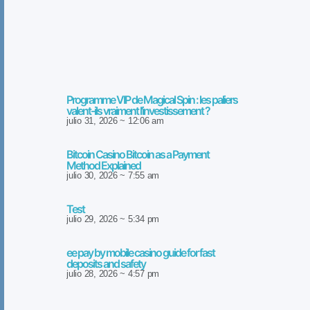
Programme VIP de Magical Spin : les paliers
valent-ils vraiment l’investissement ?
julio 31, 2026
12:06 am
Bitcoin Casino Bitcoin as a Payment
Method Explained
julio 30, 2026
7:55 am
Test
julio 29, 2026
5:34 pm
ee pay by mobile casino guide for fast
deposits and safety
julio 28, 2026
4:57 pm