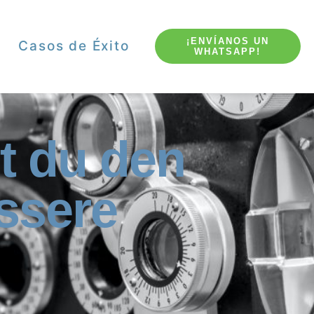
¡ENVÍANOS UN
Casos de Éxito
WHATSAPP!
zt du den
ssere