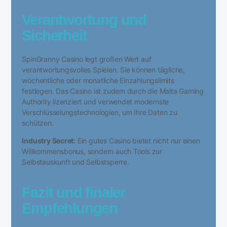
Verantwortung und
Sicherheit
SpinGranny Casino legt großen Wert auf
verantwortungsvolles Spielen. Sie können tägliche,
wöchentliche oder monatliche Einzahlungslimits
festlegen. Das Casino ist zudem durch die Malta Gaming
Authority lizenziert und verwendet modernste
Verschlüsselungstechnologien, um Ihre Daten zu
schützen.
Industry Secret:
Ein gutes Casino bietet nicht nur einen
Willkommensbonus, sondern auch Tools zur
Selbstauskunft und Selbstsperre.
Fazit und finaler
Empfehlungen