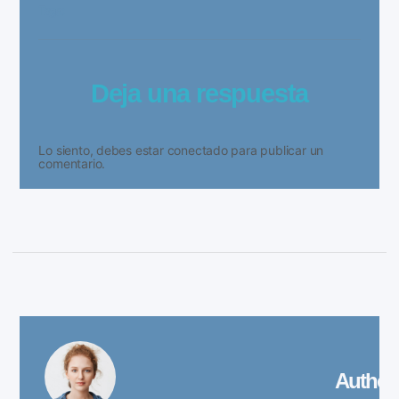
Tags :
Deja una respuesta
Lo siento, debes estar
conectado
para publicar un
comentario.
Author