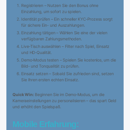
Registrieren – Nutzen Sie den Bonus ohne
Einzahlung, um sofort zu spielen.
Identität prüfen – Ein schneller KYC‑Prozess sorgt
für sichere Ein- und Auszahlungen.
Einzahlung tätigen – Wählen Sie eine der vielen
verfügbaren Zahlungsmethoden.
Live‑Tisch auswählen – Filter nach Spiel, Einsatz
und HD‑Qualität.
Demo‑Modus testen – Spielen Sie kostenlos, um die
Bild- und Tonqualität zu prüfen.
Einsatz setzen – Sobald Sie zufrieden sind, setzen
Sie Ihren ersten echten Einsatz.
Quick Win:
Beginnen Sie im Demo‑Modus, um die
Kameraeinstellungen zu personalisieren – das spart Geld
und erhöht den Spielspaß.
Mobile Erfahrung: