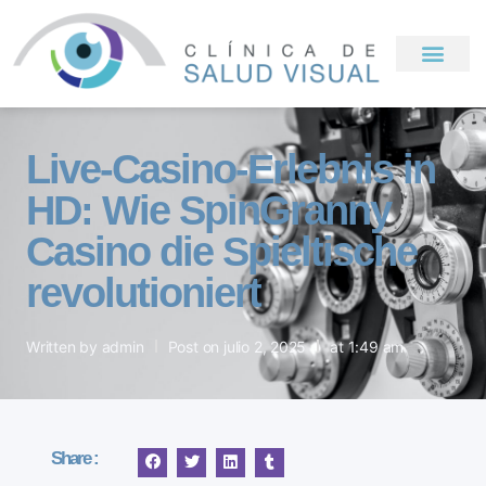
Live‑Casino‑Erlebnis in
HD: Wie SpinGranny
Casino die Spieltische
revolutioniert
Written by
admin
Post on
julio 2, 2025
at
1:49 am
Share :