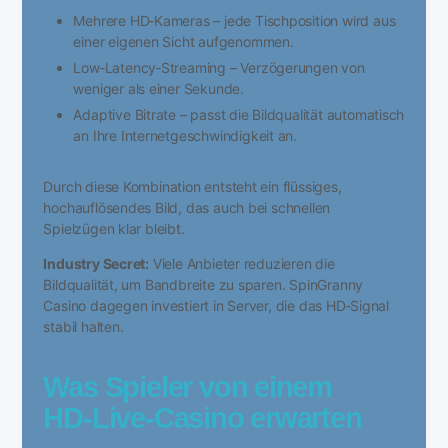
Mehrere HD‑Kameras – jede Tischposition wird aus
einer eigenen Sicht aufgenommen.
Low‑Latency‑Streaming – Verzögerungen von
weniger als einer Sekunde.
Adaptive Bitrate – passt die Bildqualität automatisch
an Ihre Internetgeschwindigkeit an.
Durch diese Kombination entsteht ein flüssiges,
hochauflösendes Bild, das auch bei schnellen
Spielzügen klar bleibt.
Industry Secret:
Viele Anbieter reduzieren die
Bildqualität, um Bandbreite zu sparen. SpinGranny
Casino dagegen investiert in Server, die das HD‑Signal
stabil halten.
Was Spieler von einem
HD‑Live‑Casino erwarten