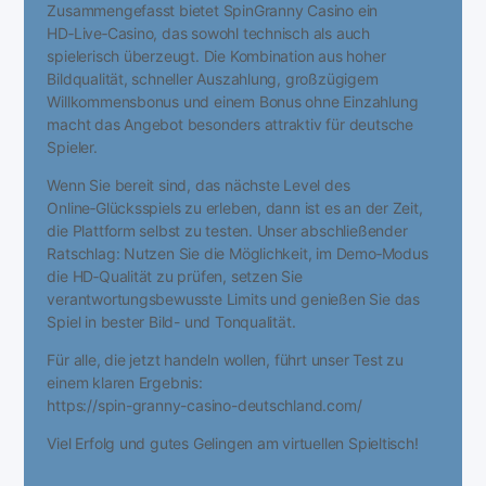
Zusammengefasst bietet SpinGranny Casino ein
HD‑Live‑Casino, das sowohl technisch als auch
spielerisch überzeugt. Die Kombination aus hoher
Bildqualität, schneller Auszahlung, großzügigem
Willkommensbonus und einem Bonus ohne Einzahlung
macht das Angebot besonders attraktiv für deutsche
Spieler.
Wenn Sie bereit sind, das nächste Level des
Online‑Glücksspiels zu erleben, dann ist es an der Zeit,
die Plattform selbst zu testen. Unser abschließender
Ratschlag: Nutzen Sie die Möglichkeit, im Demo‑Modus
die HD‑Qualität zu prüfen, setzen Sie
verantwortungsbewusste Limits und genießen Sie das
Spiel in bester Bild- und Tonqualität.
Für alle, die jetzt handeln wollen, führt unser Test zu
einem klaren Ergebnis:
https://spin-granny-casino-deutschland.com/
Viel Erfolg und gutes Gelingen am virtuellen Spieltisch!