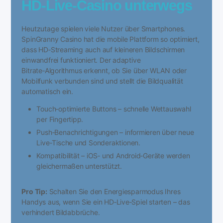
HD‑Live‑Casino unterwegs
Heutzutage spielen viele Nutzer über Smartphones.
SpinGranny Casino hat die mobile Plattform so optimiert,
dass HD‑Streaming auch auf kleineren Bildschirmen
einwandfrei funktioniert. Der adaptive
Bitrate‑Algorithmus erkennt, ob Sie über WLAN oder
Mobilfunk verbunden sind und stellt die Bildqualität
automatisch ein.
Touch‑optimierte Buttons – schnelle Wettauswahl
per Fingertipp.
Push‑Benachrichtigungen – informieren über neue
Live‑Tische und Sonderaktionen.
Kompatibilität – iOS‑ und Android‑Geräte werden
gleichermaßen unterstützt.
Pro Tip:
Schalten Sie den Energiesparmodus Ihres
Handys aus, wenn Sie ein HD‑Live‑Spiel starten – das
verhindert Bildabbrüche.