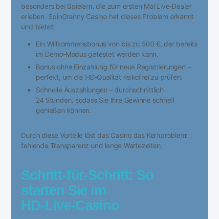
besonders bei Spielern, die zum ersten Mal Live‑Dealer
erleben. SpinGranny Casino hat dieses Problem erkannt
und bietet:
Ein Willkommensbonus von bis zu 500 €, der bereits
im Demo‑Modus getestet werden kann.
Bonus ohne Einzahlung für neue Registrierungen –
perfekt, um die HD‑Qualität risikofrei zu prüfen.
Schnelle Auszahlungen – durchschnittlich
24 Stunden, sodass Sie Ihre Gewinne schnell
genießen können.
Durch diese Vorteile löst das Casino das Kernproblem:
fehlende Transparenz und lange Wartezeiten.
Schritt‑für‑Schritt: So
starten Sie im
HD‑Live‑Casino