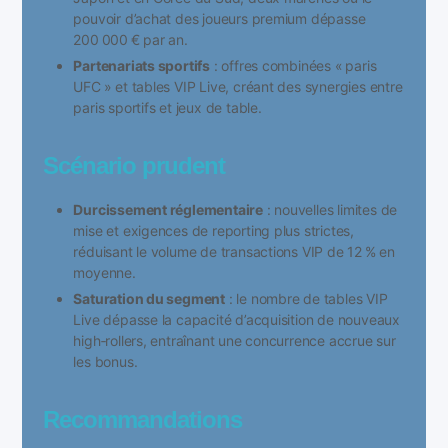
pouvoir d’achat des joueurs premium dépasse
200 000 € par an.
Partenariats sportifs
: offres combinées « paris
UFC » et tables VIP Live, créant des synergies entre
paris sportifs et jeux de table.
Scénario prudent
Durcissement réglementaire
: nouvelles limites de
mise et exigences de reporting plus strictes,
réduisant le volume de transactions VIP de 12 % en
moyenne.
Saturation du segment
: le nombre de tables VIP
Live dépasse la capacité d’acquisition de nouveaux
high‑rollers, entraînant une concurrence accrue sur
les bonus.
Recommandations