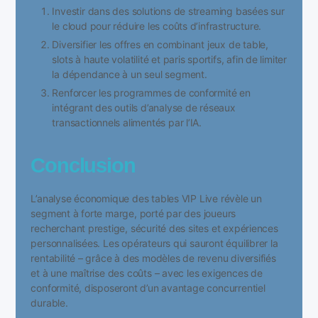
Investir dans des solutions de streaming basées sur
le cloud pour réduire les coûts d’infrastructure.
Diversifier les offres en combinant jeux de table,
slots à haute volatilité et paris sportifs, afin de limiter
la dépendance à un seul segment.
Renforcer les programmes de conformité en
intégrant des outils d’analyse de réseaux
transactionnels alimentés par l’IA.
Conclusion
L’analyse économique des tables VIP Live révèle un
segment à forte marge, porté par des joueurs
recherchant prestige, sécurité des sites et expériences
personnalisées. Les opérateurs qui sauront équilibrer la
rentabilité – grâce à des modèles de revenu diversifiés
et à une maîtrise des coûts – avec les exigences de
conformité, disposeront d’un avantage concurrentiel
durable.