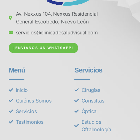
Av. Nexxus 104, Nexxus Residencial
General Escobedo, Nuevo León
servicios@clinicadesaludvisual.com
¡ENVÍANOS UN WHATSAPP!
Menú
Servicios
inicio
Cirugías
Quiénes Somos
Consultas
Servicios
Óptica
Testimonios
Estudios
Oftalmología