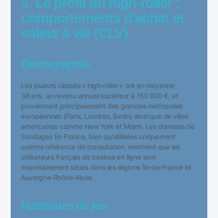
3. Le profil du high‑roller :
comportements d’achat et
valeur à vie (CLV)
Démographie
Les joueurs classés « high‑roller » ont en moyenne
38 ans, un revenu annuel supérieur à 150 000 €, et
proviennent principalement des grandes métropoles
européennes (Paris, Londres, Berlin) ainsi que de villes
américaines comme New York et Miami. Les données de
Sondages En France, bien qu’utilisées uniquement
comme référence de consultation, montrent que les
utilisateurs français de casinos en ligne sont
majoritairement situés dans les régions Île‑de‑France et
Auvergne‑Rhône‑Alpes.
Habitudes de jeu