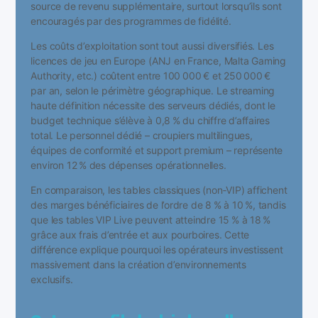
source de revenu supplémentaire, surtout lorsqu’ils sont
encouragés par des programmes de fidélité.
Les coûts d’exploitation sont tout aussi diversifiés. Les
licences de jeu en Europe (ANJ en France, Malta Gaming
Authority, etc.) coûtent entre 100 000 € et 250 000 €
par an, selon le périmètre géographique. Le streaming
haute définition nécessite des serveurs dédiés, dont le
budget technique s’élève à 0,8 % du chiffre d’affaires
total. Le personnel dédié – croupiers multilingues,
équipes de conformité et support premium – représente
environ 12 % des dépenses opérationnelles.
En comparaison, les tables classiques (non‑VIP) affichent
des marges bénéficiaires de l’ordre de 8 % à 10 %, tandis
que les tables VIP Live peuvent atteindre 15 % à 18 %
grâce aux frais d’entrée et aux pourboires. Cette
différence explique pourquoi les opérateurs investissent
massivement dans la création d’environnements
exclusifs.