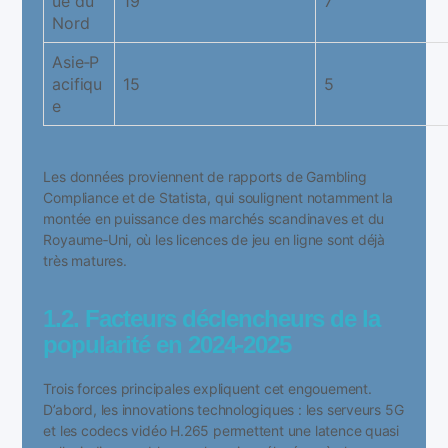
ue du
19
7
Nord
Asie‑P
acifiqu
15
5
e
Les données proviennent de rapports de Gambling
Compliance et de Statista, qui soulignent notamment la
montée en puissance des marchés scandinaves et du
Royaume‑Uni, où les licences de jeu en ligne sont déjà
très matures.
1.2. Facteurs déclencheurs de la
popularité en 2024‑2025
Trois forces principales expliquent cet engouement.
D’abord, les innovations technologiques : les serveurs 5G
et les codecs vidéo H.265 permettent une latence quasi