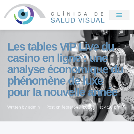
Les tables VIP Live du
casino en ligne : une
analyse économique du
phénomène de luxe
pour la nouvelle année
Written by
admin
Post on
febrero 17, 2026
at
4:20 pm