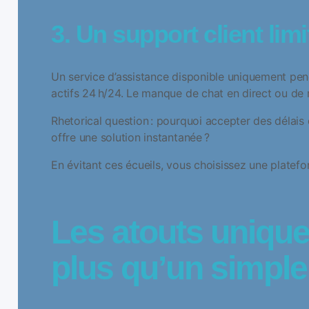
3. Un support client limi
Un service d’assistance disponible uniquement pen
actifs 24 h/24. Le manque de chat en direct ou de 
Rhetorical question : pourquoi accepter des délais 
offre une solution instantanée ?
En évitant ces écueils, vous choisissez une platef
Les atouts unique
plus qu’un simple