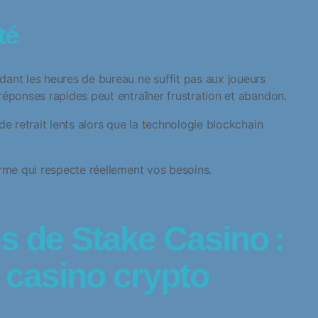
té
dant les heures de bureau ne suffit pas aux joueurs
réponses rapides peut entraîner frustration et abandon.
de retrait lents alors que la technologie blockchain
orme qui respecte réellement vos besoins.
s de Stake Casino :
 casino crypto