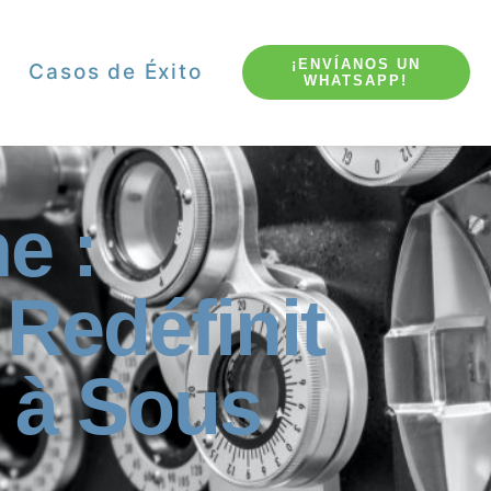
¡ENVÍANOS UN
Casos de Éxito
WHATSAPP!
e :
Redéfinit
 à Sous