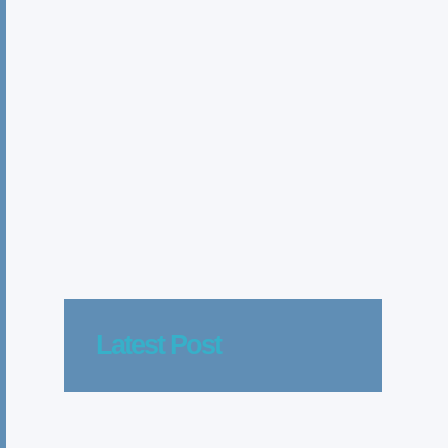
Latest Post