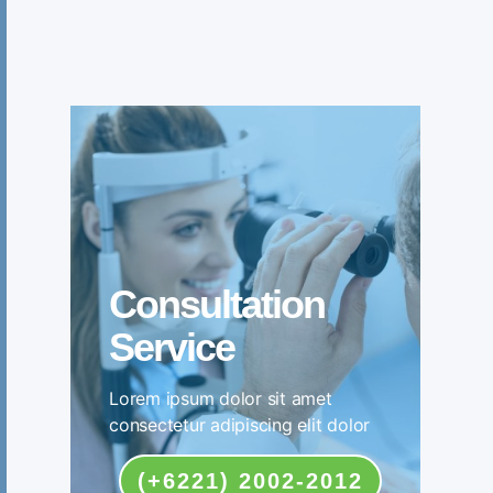
Consultation
Service
Lorem ipsum dolor sit amet
consectetur adipiscing elit dolor
(+6221) 2002-2012