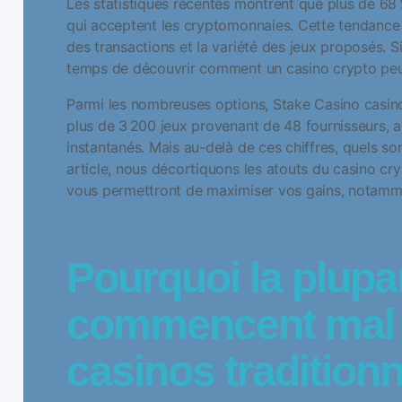
Les statistiques récentes montrent que plus de 68
qui acceptent les cryptomonnaies. Cette tendance s’e
des transactions et la variété des jeux proposés. S
temps de découvrir comment un casino crypto peut
Parmi les nombreuses options,
Stake Casino casino
plus de 3 200 jeux provenant de 48 fournisseurs, a
instantanés. Mais au-delà de ces chiffres, quels son
article, nous décortiquons les atouts du casino cryp
vous permettront de maximiser vos gains, notamm
Pourquoi la plupa
commencent mal :
casinos tradition