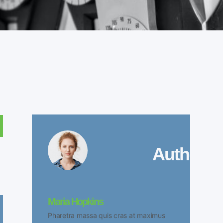
Author
Maria Hopkins
Pharetra massa quis cras at maximus