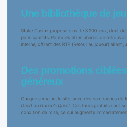
Une bibliothèque de je
Stake Casino propose plus de 3 200 jeux, dont des
paris sportifs. Parmi les titres phares, on retrouve
interne, offrant des RTP (Retour au joueur) allant j
Des promotions ciblées 
généreux
Chaque semaine, le site lance des campagnes de f
Dead
ou
Gonzo’s Quest
. Ces tours gratuits sont
condition de mise, ce qui augmente immédiatement 