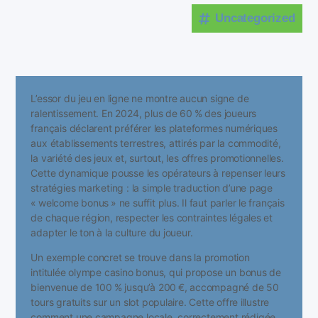
Uncategorized
L’essor du jeu en ligne ne montre aucun signe de
ralentissement. En 2024, plus de 60 % des joueurs
français déclarent préférer les plateformes numériques
aux établissements terrestres, attirés par la commodité,
la variété des jeux et, surtout, les offres promotionnelles.
Cette dynamique pousse les opérateurs à repenser leurs
stratégies marketing : la simple traduction d’une page
« welcome bonus » ne suffit plus. Il faut parler le français
de chaque région, respecter les contraintes légales et
adapter le ton à la culture du joueur.
Un exemple concret se trouve dans la promotion
intitulée
olympe casino bonus
, qui propose un bonus de
bienvenue de 100 % jusqu’à 200 €, accompagné de 50
tours gratuits sur un slot populaire. Cette offre illustre
comment une campagne locale, correctement rédigée,