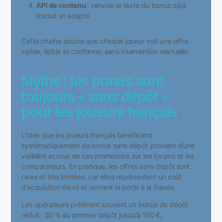
API de contenu
: renvoie le texte du bonus déjà
traduit et adapté.
Cette chaîne assure que chaque joueur voit une offre
valide, lisible et conforme, sans intervention manuelle.
Mythe : les bonus sont
toujours « sans dépôt »
pour les joueurs français
L’idée que les joueurs français bénéficient
systématiquement de bonus sans dépôt provient d’une
visibilité accrue de ces promotions sur les forums et les
comparateurs. En pratique, les offres sans dépôt sont
rares et très limitées, car elles représentent un coût
d’acquisition élevé et ouvrent la porte à la fraude.
Les opérateurs préfèrent souvent un bonus de dépôt
réduit : 50 % du premier dépôt jusqu’à 100 €,