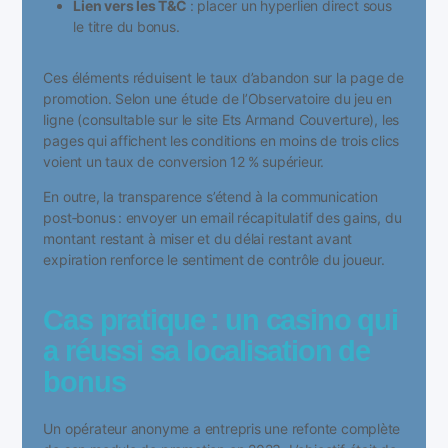
Lien vers les T&C
: placer un hyperlien direct sous
le titre du bonus.
Ces éléments réduisent le taux d’abandon sur la page de
promotion. Selon une étude de l’Observatoire du jeu en
ligne (consultable sur le site Ets Armand Couverture), les
pages qui affichent les conditions en moins de trois clics
voient un taux de conversion 12 % supérieur.
En outre, la transparence s’étend à la communication
post‑bonus : envoyer un email récapitulatif des gains, du
montant restant à miser et du délai restant avant
expiration renforce le sentiment de contrôle du joueur.
Cas pratique : un casino qui
a réussi sa localisation de
bonus
Un opérateur anonyme a entrepris une refonte complète