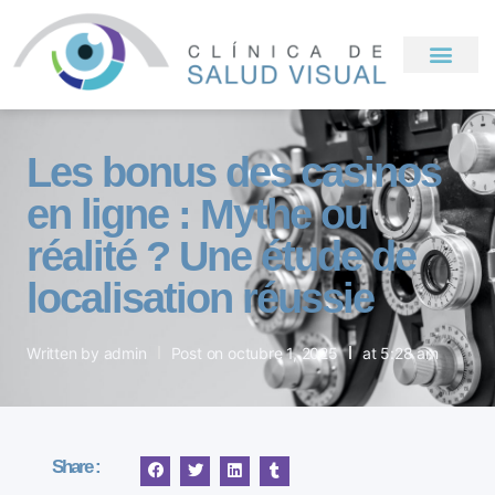
Les bonus des casinos
en ligne : Mythe ou
réalité ? Une étude de
localisation réussie
Written by
admin
Post on
octubre 1, 2025
at
5:28 am
Share :