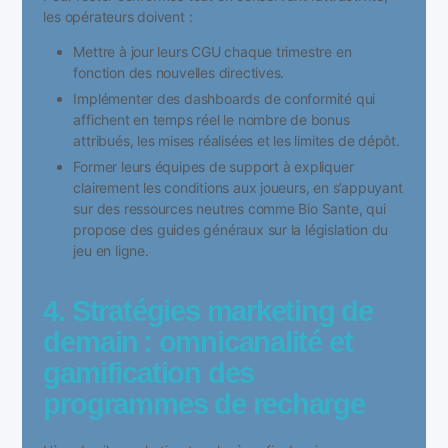
les opérateurs doivent :
Mettre à jour leurs CGU chaque trimestre en
fonction des nouvelles directives.
Implémenter des dashboards de conformité qui
affichent en temps réel le nombre de bonus
attribués, les mises réalisées et les limites de dépôt.
Former leurs équipes de support à expliquer
clairement les conditions aux joueurs, en s’appuyant
sur des ressources neutres comme Bio Sante, qui
propose des guides généraux sur la législation du
jeu en ligne.
4. Stratégies marketing de
demain : omnicanalité et
gamification des
programmes de recharge