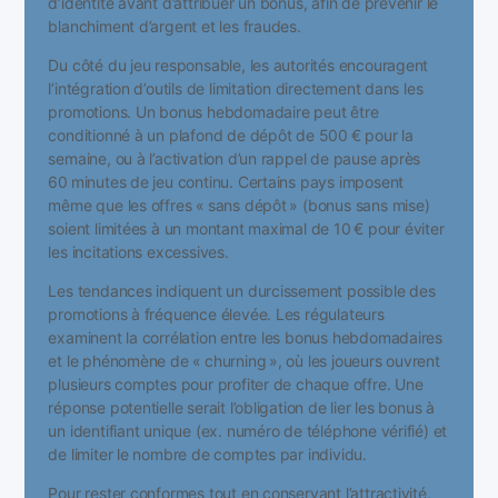
d’identité avant d’attribuer un bonus, afin de prévenir le
blanchiment d’argent et les fraudes.
Du côté du jeu responsable, les autorités encouragent
l’intégration d’outils de limitation directement dans les
promotions. Un bonus hebdomadaire peut être
conditionné à un plafond de dépôt de 500 € pour la
semaine, ou à l’activation d’un rappel de pause après
60 minutes de jeu continu. Certains pays imposent
même que les offres « sans dépôt » (bonus sans mise)
soient limitées à un montant maximal de 10 € pour éviter
les incitations excessives.
Les tendances indiquent un durcissement possible des
promotions à fréquence élevée. Les régulateurs
examinent la corrélation entre les bonus hebdomadaires
et le phénomène de « churning », où les joueurs ouvrent
plusieurs comptes pour profiter de chaque offre. Une
réponse potentielle serait l’obligation de lier les bonus à
un identifiant unique (ex. numéro de téléphone vérifié) et
de limiter le nombre de comptes par individu.
Pour rester conformes tout en conservant l’attractivité,