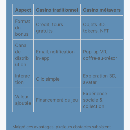
Aspect
Casino traditionnel
Casino métavers
Format
Crédit, tours
Objets 3D,
du
gratuits
tokens, NFT
bonus
Canal
de
Email, notification
Pop‑up VR,
distrib
in‑app
coffre‑au‑trésor
ution
Interac
Exploration 3D,
Clic simple
tion
avatar
Expérience
Valeur
Financement du jeu
sociale &
ajoutée
collection
Malgré ces avantages, plusieurs obstacles subsistent.