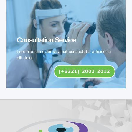
Consultation Service
Lorem ipsum dolor sit amet consectetur adipiscing
elit dolor
(+6221) 2002-2012