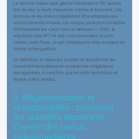
La latence réseau peut gâcher l’expérience VR, surtout
lors de jeux à haute fréquence comme le baccarat. Les
licences de jeu doivent également être adaptées aux
environnements virtuels, car chaque juridiction considère
différemment les « jeux dans le métavers ». Enfin, la
régulation des NFT et des cryptomonnaies (crypto
casino) reste floue, ce qui complique la mise en place de
tokens échangeables.
En définitive, le métavers promet de transformer les
bonus hebdomadaires en expériences tangibles et
partageables, à condition que les défis techniques et
légaux soient résolus.
3. Réglementation et
responsabilité : comment
les autorités façonnent
l’avenir des bonus
hebdomadaires