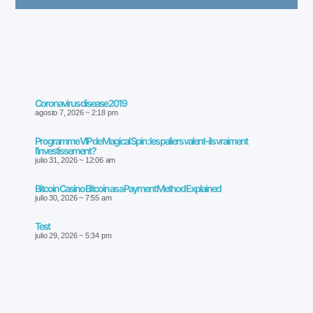
Coronavirus disease 2019
agosto 7, 2026
2:18 pm
Programme VIP de Magical Spin : les paliers valent-ils vraiment
l’investissement ?
julio 31, 2026
12:06 am
Bitcoin Casino Bitcoin as a Payment Method Explained
julio 30, 2026
7:55 am
Test
julio 29, 2026
5:34 pm