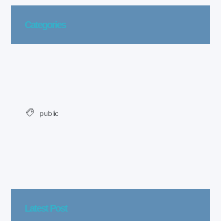
Categories
public
Latest Post