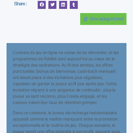
Share :
Uncategorized
L’univers du jeu en ligne ne cesse de se réinventer, et les
programmes de fidélité sont aujourd’hui au cœur de la
stratégie des opérateurs. Au fil des années, les offres
ponctuelles (bonus de bienvenue, cash‑back mensuel)
ont laissé place à des incitations plus régulières,
capables de garder le joueur actif jour après jour. Cette
évolution répond à une exigence de continuité : plus le
joueur se sent reconnu, plus il reste engagé, et les
casinos voient leur taux de rétention grimper.
Dans ce contexte, le bonus de recharge hebdomadaire
apparaît comme le maillon manquant entre la promotion
exceptionnelle et la routine de jeu. Chaque semaine, le
joueur reçoit une offre adaptée à son profil, souvent sous