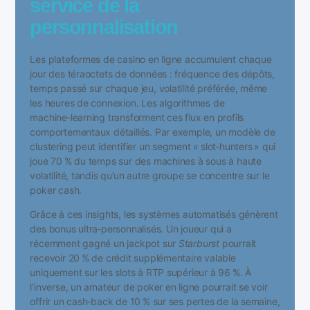
service de la
personnalisation
Les plateformes de casino en ligne accumulent chaque
jour des téraoctets de données : fréquence des dépôts,
temps passé sur chaque jeu, volatilité préférée, même
les heures de connexion. Les algorithmes de
machine‑learning transforment ces flux en profils
comportementaux détaillés. Par exemple, un modèle de
clustering peut identifier un segment « slot‑hunters » qui
joue 70 % du temps sur des machines à sous à haute
volatilité, tandis qu’un autre groupe se concentre sur le
poker cash.
Grâce à ces insights, les systèmes automatisés génèrent
des bonus ultra‑personnalisés. Un joueur qui a
récemment gagné un jackpot sur
Starburst
pourrait
recevoir 20 % de crédit supplémentaire valable
uniquement sur les slots à RTP supérieur à 96 %. À
l’inverse, un amateur de poker en ligne pourrait se voir
offrir un cash‑back de 10 % sur ses pertes de la semaine,