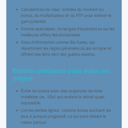
Calculatrices de mise : entrées du montant du
bonus, du multiplicateur et du RTP pour estimer le
gain potentiel.
Forums spécialisés : échanges d’expériences sur les
meilleures offres hebdomadaires.
Sites d’information comme Bio Sante, qui
répertorient les règles générales du jeu en ligne et
offrent des liens vers des guides neutres.
Bonnes pratiques pour éviter les
pièges
Éviter les bonus avec des exigences de mise
irréalistes (ex. 50x) qui rendent le retrait quasi
impossible.
Lire les petites lignes : certains bonus excluent les
jeux à jackpot progressif, ce qui peut réduire la
valeur perçue.