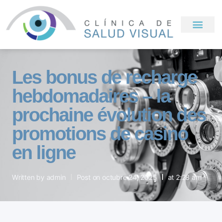
Les bonus de recharge
hebdomadaires – la
prochaine évolution des
promotions de casino
en ligne
Written by
admin
Post on
octubre 24, 2025
at
2:28 am