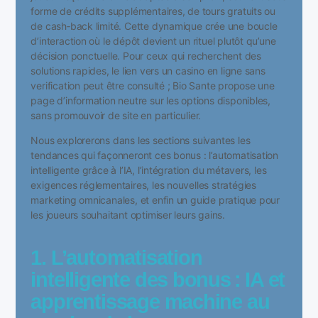
forme de crédits supplémentaires, de tours gratuits ou
de cash‑back limité. Cette dynamique crée une boucle
d’interaction où le dépôt devient un rituel plutôt qu’une
décision ponctuelle. Pour ceux qui recherchent des
solutions rapides, le lien vers un
casino en ligne sans
verification
peut être consulté ; Bio Sante propose une
page d’information neutre sur les options disponibles,
sans promouvoir de site en particulier.
Nous explorerons dans les sections suivantes les
tendances qui façonneront ces bonus : l’automatisation
intelligente grâce à l’IA, l’intégration du métavers, les
exigences réglementaires, les nouvelles stratégies
marketing omnicanales, et enfin un guide pratique pour
les joueurs souhaitant optimiser leurs gains.
1. L’automatisation
intelligente des bonus : IA et
apprentissage machine au