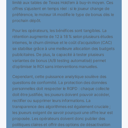
limité aux tables de Texas Hold’em à buy‑in moyen. Ces
offres s’ajustent en temps réel : si le joueur change de
préférence, le moteur IA modifie le type de bonus dès le
prochain dépôt.
Pour les opérateurs, les bénéfices sont tangibles. La
rétention augmente de 12 à 18 % selon plusieurs études
internes, le churn diminue et le coût d’acquisition (CAC)
se stabilise grâce à une meilleure allocation des budgets
publicitaires. De plus, la capacité à tester plusieurs
variantes de bonus (A/B testing automatisé) permet
d’optimiser le ROI sans interventions manuelles.
Cependant, cette puissance analytique soulève des
questions de conformité. La protection des données
personnelles doit respecter le RGPD : chaque collecte
doit être justifiée, les joueurs doivent pouvoir accéder,
rectifier ou supprimer leurs informations. La
transparence des algorithmes est également cruciale ;
les joueurs exigent de savoir pourquoi une offre leur est
proposée. Les opérateurs doivent donc publier des
politiques claires et offrir des options de désactivation