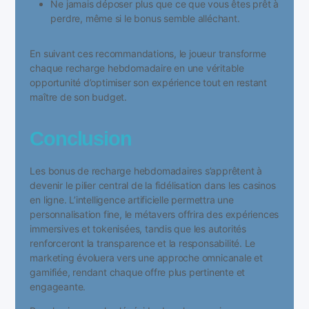
Ne jamais déposer plus que ce que vous êtes prêt à
perdre, même si le bonus semble alléchant.
En suivant ces recommandations, le joueur transforme
chaque recharge hebdomadaire en une véritable
opportunité d’optimiser son expérience tout en restant
maître de son budget.
Conclusion
Les bonus de recharge hebdomadaires s’apprêtent à
devenir le pilier central de la fidélisation dans les casinos
en ligne. L’intelligence artificielle permettra une
personnalisation fine, le métavers offrira des expériences
immersives et tokenisées, tandis que les autorités
renforceront la transparence et la responsabilité. Le
marketing évoluera vers une approche omnicanale et
gamifiée, rendant chaque offre plus pertinente et
engageante.