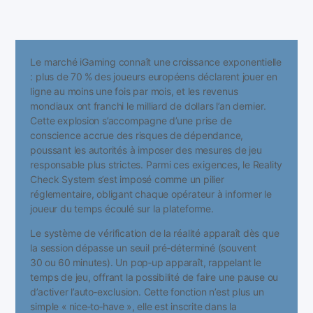
Le marché iGaming connaît une croissance exponentielle
: plus de 70 % des joueurs européens déclarent jouer en
ligne au moins une fois par mois, et les revenus
mondiaux ont franchi le milliard de dollars l’an dernier.
Cette explosion s’accompagne d’une prise de
conscience accrue des risques de dépendance,
poussant les autorités à imposer des mesures de jeu
responsable plus strictes. Parmi ces exigences, le Reality
Check System s’est imposé comme un pilier
réglementaire, obligant chaque opérateur à informer le
joueur du temps écoulé sur la plateforme.
Le système de vérification de la réalité apparaît dès que
la session dépasse un seuil pré‑déterminé (souvent
30 ou 60 minutes). Un pop‑up apparaît, rappelant le
temps de jeu, offrant la possibilité de faire une pause ou
d’activer l’auto‑exclusion. Cette fonction n’est plus un
simple « nice‑to‑have », elle est inscrite dans la