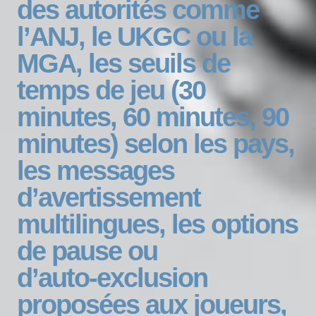
des autorités comme
l’ANJ, le UKGC ou la
MGA, les seuils de
temps de jeu (30
minutes, 60 minutes, 90
minutes) selon les pays,
les messages
d’avertissement
multilingues, les options
de pause ou
d’auto‑exclusion
proposées aux joueurs,