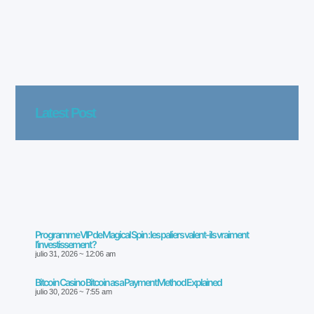
Latest Post
Programme VIP de Magical Spin : les paliers valent-ils vraiment
l’investissement ?
julio 31, 2026
12:06 am
Bitcoin Casino Bitcoin as a Payment Method Explained
julio 30, 2026
7:55 am