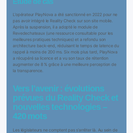
Étude de cas
L’opérateur PlayNova a été sanctionné en 2022 pour ne
pas avoir intégré le Reality Check sur son site mobile.
Après la suspension, il a adopté le module de
Revedechateaux (une ressource consultable pour les
meilleures pratiques techniques) et a refondu son
architecture back‑end, réduisant le temps de latence du
rappel à moins de 200 ms. Six mois plus tard, PlayNova
a récupéré sa licence et a vu son taux de rétention
augmenter de 8 % grâce à une meilleure perception de
la transparence.
Vers l’avenir : évolutions
prévues du Reality Check et
nouvelles technologies –
420 mots
Les législateurs ne comptent pas s’arrêter là. Au sein de