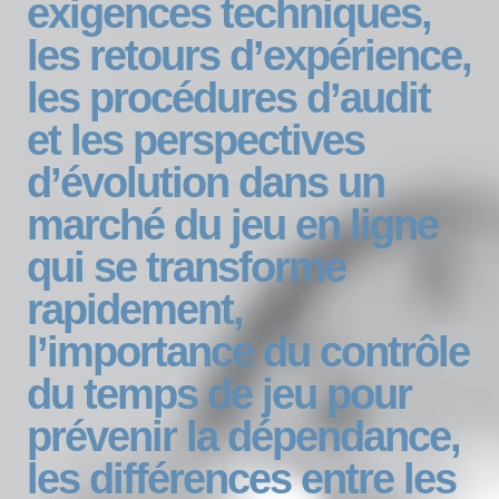
exigences techniques,
les retours d’expérience,
les procédures d’audit
et les perspectives
d’évolution dans un
marché du jeu en ligne
qui se transforme
rapidement,
l’importance du contrôle
du temps de jeu pour
prévenir la dépendance,
les différences entre les