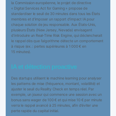
la Commission européenne, le projet de directive
« Digital Services Act for Gaming » propose de
standardiser le seuil de 30 minutes dans tous les États
membres et d’imposer un rapport d’impact IA pour
chaque solution de jeu responsable. Aux États‑Unis,
plusieurs États (New Jersey, Nevada) envisagent
d’introduire un Real‑Time Risk Engine, qui déclencherait
le rappel dès que l’algorithme détecte un comportement
à risque (ex. : pertes supérieures à 1 000 € en
15 minutes).
IA et détection proactive
Des startups utilisent le machine learning pour analyser
les patterns de mise (fréquence, montant, volatilité) et
ajuster le seuil du Reality Check en temps réel. Par
exemple, un joueur qui commence une session avec un
bonus sans wager de 100 € et qui mise 10 € par minute
verra le rappel avancé à 25 minutes, afin d’éviter une
perte rapide du capital initial.