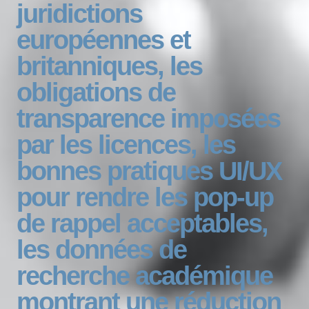
juridictions
européennes et
britanniques, les
obligations de
transparence imposées
par les licences, les
bonnes pratiques UI/UX
pour rendre les pop‑up
de rappel acceptables,
les données de
recherche académique
montrant une réduction