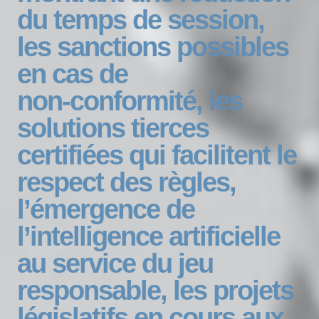
du temps de session,
les sanctions possibles
en cas de
non‑conformité, les
solutions tierces
certifiées qui facilitent le
respect des règles,
l’émergence de
l’intelligence artificielle
au service du jeu
responsable, les projets
législatifs en cours aux