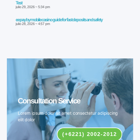
Test
julio 29, 2026
5:34 pm
ee pay by mobile casino guide for fast deposits and safety
julio 28, 2026
4:57 pm
Consultation Service
Lorem ipsum dolor sit amet consectetur adipiscing
elit dolor
(+6221) 2002-2012