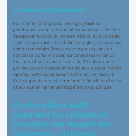
Limites et ajustements
Pour contrer la fatigue du message, plusieurs
plateformes testent des variantes dynamiques : le texte
s’adapte en fonction du montant misé ou du type de jeu
(slots à haute volatilité vs. tables de poker). Les données
comportementales (fréquence des pauses, taux de
conversion après le rappel) sont analysées en temps
réel, permettant d’ajuster le seuil de 30 à 45 minutes
pour les joueurs présentant des signaux d’alerte (dépôts
répétés, pertes supérieures à 500 € en une session).
Cette approche proactive renforce l’efficacité du Reality
Check tout en maintenant l’expérience de jeu fluide.
Conformité et audit :
comment les opérateurs
prouvent leur respect des
exigences – 410 mots