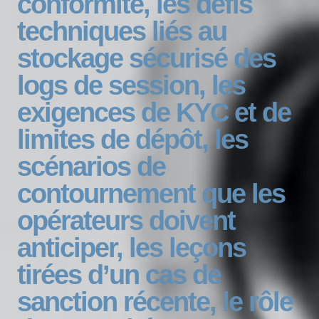
conformité, les défis
techniques liés au
stockage sécurisé des
logs de session, les
exigences de KYC et de
limites de dépôt, les
scénarios de
contournement que les
opérateurs doivent
anticiper, les leçons
tirées d’un cas de
sanction récente, le rôle