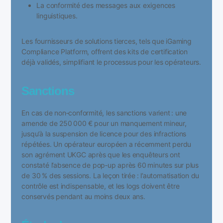
La conformité des messages aux exigences
linguistiques.
Les fournisseurs de solutions tierces, tels que iGaming
Compliance Platform, offrent des kits de certification
déjà validés, simplifiant le processus pour les opérateurs.
Sanctions
En cas de non‑conformité, les sanctions varient : une
amende de 250 000 € pour un manquement mineur,
jusqu’à la suspension de licence pour des infractions
répétées. Un opérateur européen a récemment perdu
son agrément UKGC après que les enquêteurs ont
constaté l’absence de pop‑up après 60 minutes sur plus
de 30 % des sessions. La leçon tirée : l’automatisation du
contrôle est indispensable, et les logs doivent être
conservés pendant au moins deux ans.