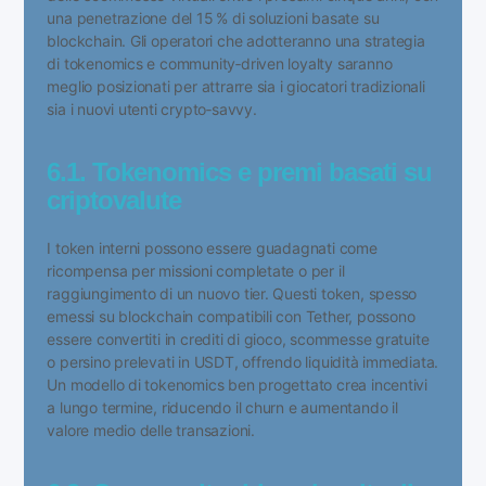
una penetrazione del 15 % di soluzioni basate su
blockchain. Gli operatori che adotteranno una strategia
di tokenomics e community‑driven loyalty saranno
meglio posizionati per attrarre sia i giocatori tradizionali
sia i nuovi utenti crypto‑savvy.
6.1. Tokenomics e premi basati su
criptovalute
I token interni possono essere guadagnati come
ricompensa per missioni completate o per il
raggiungimento di un nuovo tier. Questi token, spesso
emessi su blockchain compatibili con Tether, possono
essere convertiti in crediti di gioco, scommesse gratuite
o persino prelevati in USDT, offrendo liquidità immediata.
Un modello di tokenomics ben progettato crea incentivi
a lungo termine, riducendo il churn e aumentando il
valore medio delle transazioni.