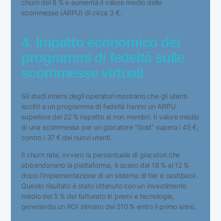
churn del 8 % e aumenta il valore medio delle
scommesse (ARPU) di circa 3 €.
4. Impatto economico dei
programmi di fedeltà sulle
scommesse virtuali
Gli studi interni degli operatori mostrano che gli utenti
iscritti a un programma di fedeltà hanno un ARPU
superiore del 22 % rispetto ai non membri. Il valore medio
di una scommessa per un giocatore “Gold” supera i 45 €,
contro i 37 € dei nuovi utenti.
Il churn rate, ovvero la percentuale di giocatori che
abbandonano la piattaforma, è sceso dal 18 % al 12 %
dopo l’implementazione di un sistema di tier e cashback.
Questo risultato è stato ottenuto con un investimento
medio del 5 % del fatturato in premi e tecnologia,
generando un ROI stimato del 210 % entro il primo anno.