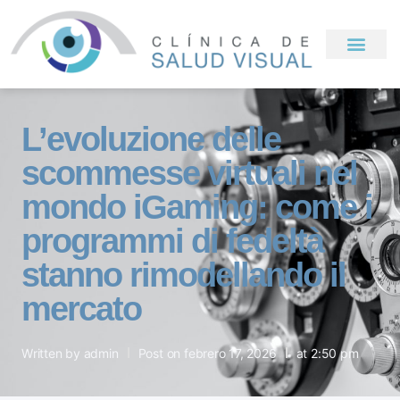
L’evoluzione delle
scommesse virtuali nel
mondo iGaming: come i
programmi di fedeltà
stanno rimodellando il
mercato
Written by
admin
Post on
febrero 17, 2026
at
2:50 pm