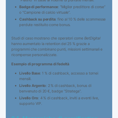
Badge di performance
: “Miglior predittore di corse”
o “Campione di calcio virtuale”.
Cashback su perdita
: fino al 10 % delle scommesse
perdute restituito come bonus.
Studi di caso mostrano che operatori come
BetDigital
hanno aumentato la retention del 25 % grazie a
programmi che combinano punti, missioni settimanali e
ricompense personalizzate.
Esempio di programma di fedeltà
Livello Base
: 1 % di cashback, accesso a tornei
mensili.
Livello Argento
: 2 % di cashback, bonus di
benvenuto di 20 €, badge “Stratega”.
Livello Oro
: 4 % di cashback, inviti a eventi live,
supporto VIP.