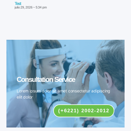
Test
julio 29, 2026
5:34 pm
Consultation Service
Lorem ipsum dolor sit amet consectetur adipiscing
elit dolor
(+6221) 2002-2012