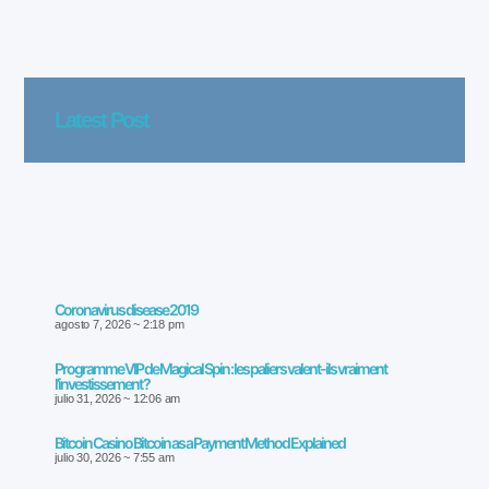
Latest Post
Coronavirus disease 2019
agosto 7, 2026
2:18 pm
Programme VIP de Magical Spin : les paliers valent-ils vraiment
l’investissement ?
julio 31, 2026
12:06 am
Bitcoin Casino Bitcoin as a Payment Method Explained
julio 30, 2026
7:55 am