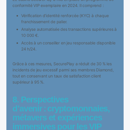
conformité VIP exemplaire en 2024. Il comprend :
Vérification d’identité renforcée (KYC) à chaque
franchissement de palier.
Analyse automatisée des transactions supérieures à
10 000 €.
Accès à un conseiller en jeu responsable disponible
24 h/24.
Grâce à ces mesures, SecurePlay a réduit de 30 % les
incidents de jeu excessif parmi ses membres Diamond,
tout en conservant un taux de satisfaction client
supérieur à 95 %.
8. Perspectives
d’avenir : cryptomonnaies,
métavers et expériences
immersives pour les VIP