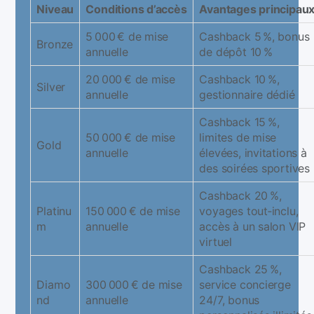
Niveau
Conditions d’accès
Avantages principau
5 000 € de mise
Cashback 5 %, bonus
Bronze
annuelle
de dépôt 10 %
20 000 € de mise
Cashback 10 %,
Silver
annuelle
gestionnaire dédié
Cashback 15 %,
50 000 € de mise
limites de mise
Gold
annuelle
élevées, invitations à
des soirées sportives
Cashback 20 %,
Platinu
150 000 € de mise
voyages tout‑inclu,
m
annuelle
accès à un salon VIP
virtuel
Cashback 25 %,
Diamo
300 000 € de mise
service concierge
nd
annuelle
24/7, bonus