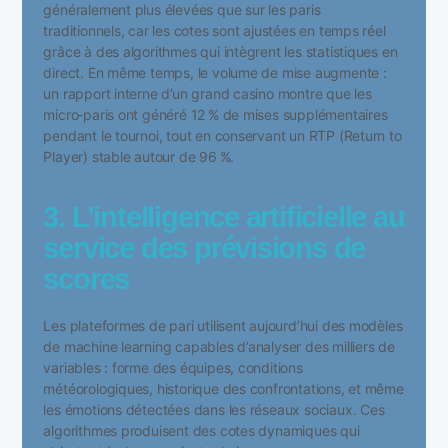
généralement plus élevées que sur les paris
traditionnels, car les cotes sont ajustées en temps réel
grâce à des algorithmes qui intègrent les statistiques en
direct. En même temps, le volume de mise augmente :
un rapport interne d’un grand casino montre que les
micro‑paris ont généré 12 % de mises supplémentaires
pendant le tournoi, tout en conservant un RTP (Return to
Player) stable autour de 96 %.
3. L’intelligence artificielle au
service des prévisions de
scores
Les plateformes de pari utilisent aujourd’hui des modèles
de machine learning capables d’analyser des milliers de
variables : forme des équipes, conditions
météorologiques, historique des confrontations, et même
les émotions détectées dans les réseaux sociaux. Ces
algorithmes produisent des cotes dynamiques qui