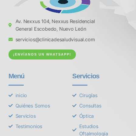
Av. Nexxus 104, Nexxus Residencial
General Escobedo, Nuevo León
servicios@clinicadesaludvisual.com
¡ENVÍANOS UN WHATSAPP!
Menú
Servicios
inicio
Cirugías
Quiénes Somos
Consultas
Servicios
Óptica
Testimonios
Estudios
Oftalmología