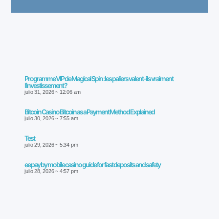
Programme VIP de Magical Spin : les paliers valent-ils vraiment
l’investissement ?
julio 31, 2026
12:06 am
Bitcoin Casino Bitcoin as a Payment Method Explained
julio 30, 2026
7:55 am
Test
julio 29, 2026
5:34 pm
ee pay by mobile casino guide for fast deposits and safety
julio 28, 2026
4:57 pm