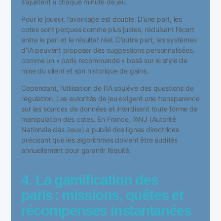
s’ajustent à chaque minute de jeu.
Pour le joueur, l’avantage est double. D’une part, les
cotes sont perçues comme plus justes, réduisant l’écart
entre le pari et le résultat réel. D’autre part, les systèmes
d’IA peuvent proposer des suggestions personnalisées,
comme un « paris recommandé » basé sur le style de
mise du client et son historique de gains.
Cependant, l’utilisation de l’IA soulève des questions de
régulation. Les autorités de jeu exigent une transparence
sur les sources de données et interdisent toute forme de
manipulation des cotes. En France, l’ANJ (Autorité
Nationale des Jeux) a publié des lignes directrices
précisant que les algorithmes doivent être audités
annuellement pour garantir l’équité.
4. La gamification des
paris : missions, quêtes et
récompenses instantanées