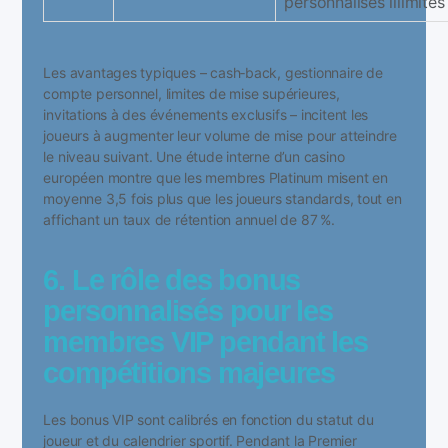
personnalisés illimités
Les avantages typiques – cash‑back, gestionnaire de
compte personnel, limites de mise supérieures,
invitations à des événements exclusifs – incitent les
joueurs à augmenter leur volume de mise pour atteindre
le niveau suivant. Une étude interne d’un casino
européen montre que les membres Platinum misent en
moyenne 3,5 fois plus que les joueurs standards, tout en
affichant un taux de rétention annuel de 87 %.
6. Le rôle des bonus
personnalisés pour les
membres VIP pendant les
compétitions majeures
Les bonus VIP sont calibrés en fonction du statut du
joueur et du calendrier sportif. Pendant la Premier