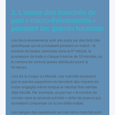
2. L’essor des marchés de
pari « micro‑événements »
pendant les grands tournois
Les micro‑événements sont des paris sur des faits très
spécifiques qui se produisent pendant un match : le
nombre de fautes commises dans la 5ᵉ minute, la
possession de balle à chaque tranche de 10 minutes, ou
le nombre de cartons jaunes distribués avant la
mi‑temps.
Lors de la Coupe du Monde, ces marchés explosent
parce que les supporters recherchent des moyens de
rester engagés même lorsque le résultat final semble
déjà décidé. Par exemple, un pari sur « le nombre de
corners dans la seconde période » attire les joueurs qui
souhaitent compenser un score défavorable.
Les marges des opérateurs sur ces micro‑marchés sont