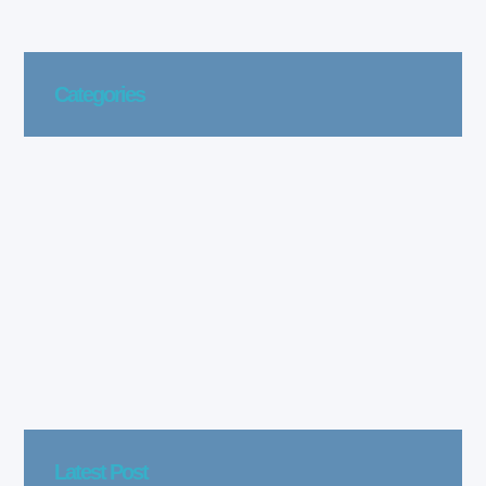
Categories
Latest Post