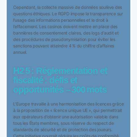
Cependant, la collecte massive de données soulève des
questions éthiques. Le RGPD impose la transparence sur
l’usage des informations personnelles et le droit à
l’effacement. Les casinos doivent mettre en place des
bannières de consentement claires, des logs d’audit et
des procédures de pseudonymisation pour éviter les
sanctions pouvant atteindre 4 % du chiffre d’affaires
annuel.
H2 5 : Réglementation et
fiscalité : défis et
opportunités – 300 mots
L’Europe travaille à une harmonisation des licences grâce
à la proposition de « licence unique UE », qui permettrait
aux opérateurs d’obtenir une autorisation valable dans
tous les États membres, sous réserve du respect de
standards de sécurité et de protection des joueurs.
Cette initiative pourrait réduire les coûts de conformité