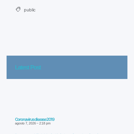
public
Latest Post
Coronavirus disease 2019
agosto 7, 2026
2:18 pm