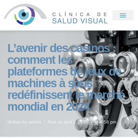
L’avenir des casinos :
comment les
plateformes de jeux de
machines à sous
redéfinissent le marché
mondial en 2024
Written by
admin
Post on
abril 2, 2026
at
4:56 pm