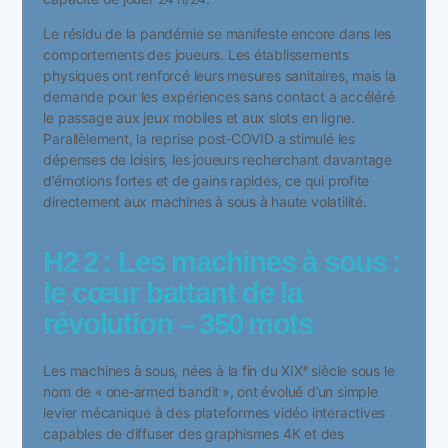
Le résidu de la pandémie se manifeste encore dans les
comportements des joueurs. Les établissements
physiques ont renforcé leurs mesures sanitaires, mais la
demande pour les expériences sans contact a accéléré
le passage aux jeux mobiles et aux slots en ligne.
Parallèlement, la reprise post‑COVID a stimulé les
dépenses de loisirs, les joueurs recherchant davantage
d’émotions fortes et de gains rapides, ce qui profite
directement aux machines à sous à haute volatilité.
H2 2 : Les machines à sous :
le cœur battant de la
révolution – 350 mots
Les machines à sous, nées à la fin du XIXᵉ siècle sous le
nom de « one‑armed bandit », ont évolué d’un simple
levier mécanique à des plateformes vidéo interactives
capables de diffuser des graphismes 4K et des