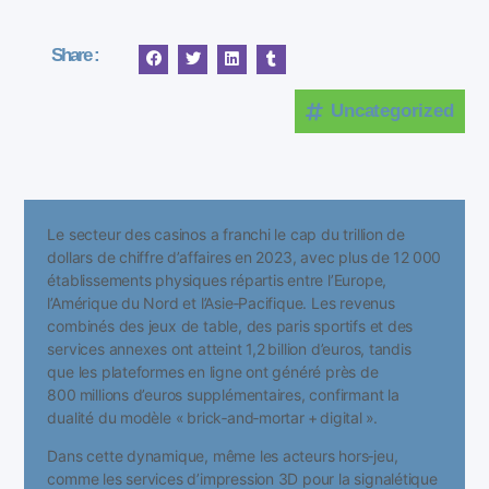
Share :
Uncategorized
Le secteur des casinos a franchi le cap du trillion de
dollars de chiffre d’affaires en 2023, avec plus de 12 000
établissements physiques répartis entre l’Europe,
l’Amérique du Nord et l’Asie‑Pacifique. Les revenus
combinés des jeux de table, des paris sportifs et des
services annexes ont atteint 1,2 billion d’euros, tandis
que les plateformes en ligne ont généré près de
800 millions d’euros supplémentaires, confirmant la
dualité du modèle « brick‑and‑mortar + digital ».
Dans cette dynamique, même les acteurs hors‑jeu,
comme les services d’impression 3D pour la signalétique