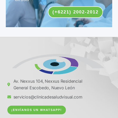
(+6221) 2002-2012
Av. Nexxus 104, Nexxus Residencial
General Escobedo, Nuevo León
servicios@clinicadesaludvisual.com
¡ENVÍANOS UN WHATSAPP!