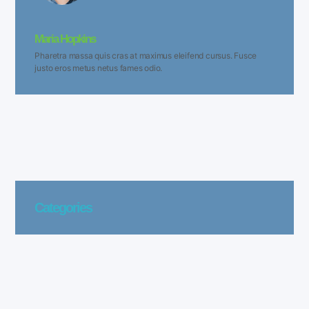
Maria Hopkins
Pharetra massa quis cras at maximus eleifend cursus. Fusce
justo eros metus netus fames odio.
Categories