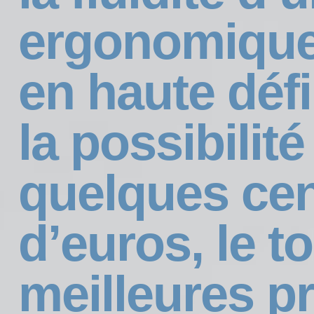
ergonomique, 
en haute défin
la possibilit
quelques cen
d’euros, le t
meilleures p