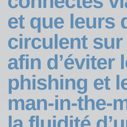
connectés vi
et que leurs
circulent su
afin d’éviter 
phishing et l
man‑in‑the‑m
la fluidité d’