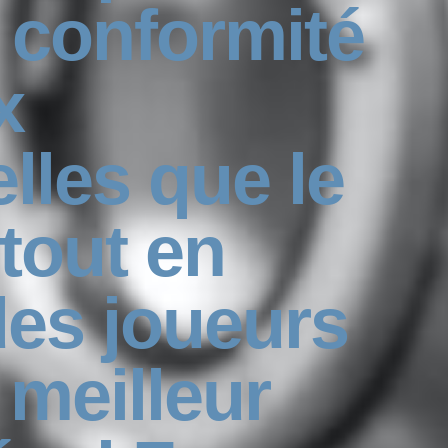
a conformité
x
lles que le
tout en
es joueurs
 meilleur