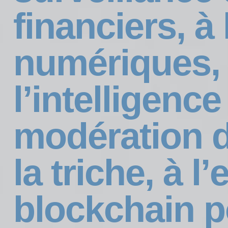
financiers, à 
numériques, à
l’intelligence 
modération d
la triche, à l
blockchain p