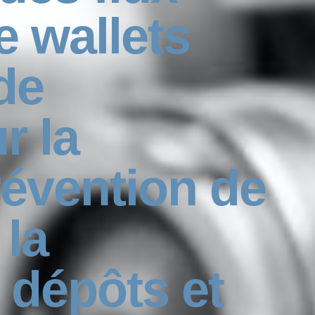
e wallets
de
r la
révention de
 la
 dépôts et