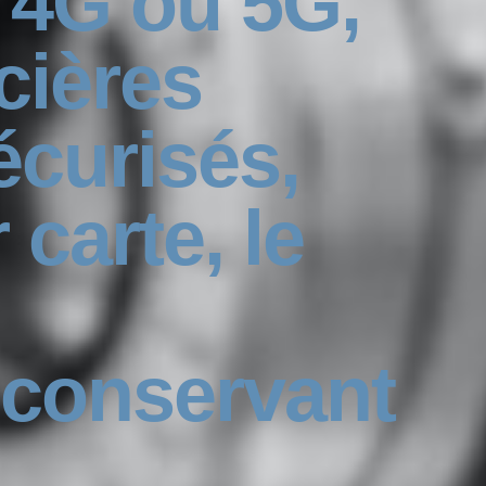
 4G ou 5G,
cières
écurisés,
 carte, le
 conservant