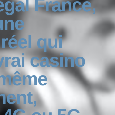
égal France,
une
réel qui
vrai casino
, même
ment,