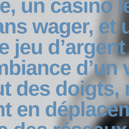
e, un casino l
ns wager, et 
 jeu d’argent 
ambiance d’un 
ut des doigts
ont en déplace