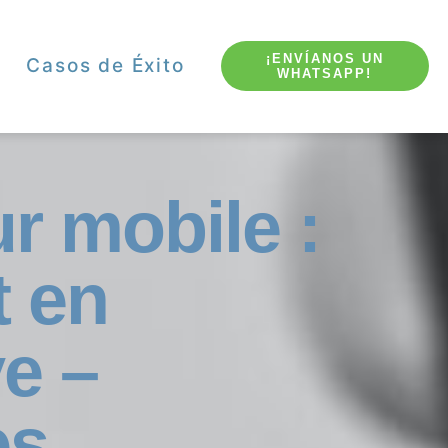
¡ENVÍANOS UN
Casos de Éxito
WHATSAPP!
r mobile :
t en
ve –
es