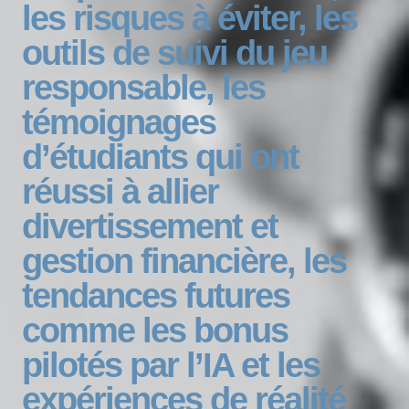
les risques à éviter, les
outils de suivi du jeu
responsable, les
témoignages
d’étudiants qui ont
réussi à allier
divertissement et
gestion financière, les
tendances futures
comme les bonus
pilotés par l’IA et les
expériences de réalité