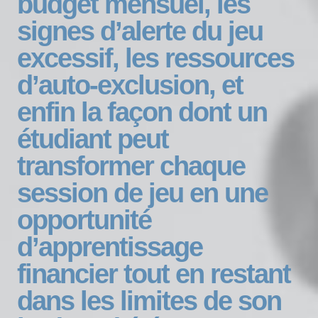
budget mensuel, les
signes d’alerte du jeu
excessif, les ressources
d’auto‑exclusion, et
enfin la façon dont un
étudiant peut
transformer chaque
session de jeu en une
opportunité
d’apprentissage
financier tout en restant
dans les limites de son