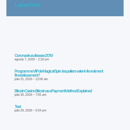
Latest Post
Coronavirus disease 2019
agosto 7, 2026
2:18 pm
Programme VIP de Magical Spin : les paliers valent-ils vraiment
l’investissement ?
julio 31, 2026
12:06 am
Bitcoin Casino Bitcoin as a Payment Method Explained
julio 30, 2026
7:55 am
Test
julio 29, 2026
5:34 pm