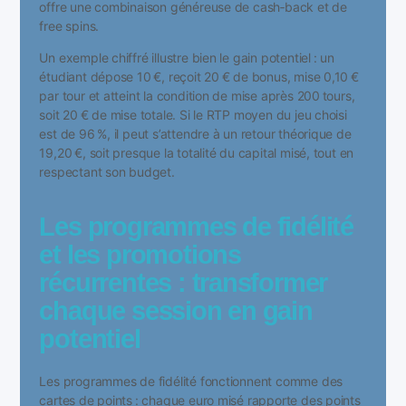
offre une combinaison généreuse de cash‑back et de
free spins.
Un exemple chiffré illustre bien le gain potentiel : un
étudiant dépose 10 €, reçoit 20 € de bonus, mise 0,10 €
par tour et atteint la condition de mise après 200 tours,
soit 20 € de mise totale. Si le RTP moyen du jeu choisi
est de 96 %, il peut s’attendre à un retour théorique de
19,20 €, soit presque la totalité du capital misé, tout en
respectant son budget.
Les programmes de fidélité
et les promotions
récurrentes : transformer
chaque session en gain
potentiel
Les programmes de fidélité fonctionnent comme des
cartes de points : chaque euro misé rapporte des points