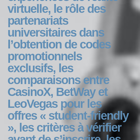
virtuelle, le rôle des
partenariats
universitaires dans
l’obtention de codes
promotionnels
exclusifs, les
comparaisons entre
CasinoX, BetWay et
LeoVegas pour les
offres « student‑friendly
», les critères à vérifier
avant de s’inscrire, les