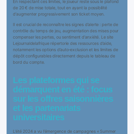
En respectant ces limites, le joueur reste sous le plafond
de 20 € de mise totale, tout en ayant la possibilité
d’augmenter progressivement son ticket moyen.
Il est crucial de reconnaître les signes d’alerte : perte de
contrôle du temps de jeu, augmentation des mises pour
compenser les pertes, ou sentiment d’anxiété. Le site
Lejournaldelafrique répertorie des ressources d’aide,
notamment les options d’auto‑exclusion et les limites de
dépôt configurables directement depuis le tableau de
bord du compte.
Les plateformes qui se
démarquent en été : focus
sur les offres saisonnières
et les partenariats
universitaires
L’été 2024 a vu l’émergence de campagnes « Summer