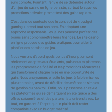
euro compte. Pourtant, l’envie de se détendre autour
d’un jeu de casino en ligne persiste, surtout lorsque les
promotions estivales promettent des gains rapides.
C’est dans ce contexte que le concept de « budget
gaming » prend tout son sens. En adoptant une
approche responsable, les jeunes peuvent profiter des
bonus sans compromettre leurs finances. Le site
casino
en ligne
propose des guides pratiques pour aider à
planifier ces sessions de jeu.
Nous verrons d’abord quels bonus d’inscription sont
réellement adaptés aux étudiants, puis nous explorerons
les programmes de fidélité et les promotions récurrentes
qui transforment chaque mise en une opportunité de
gain. Nous analyserons ensuite les jeux à faible mise les
plus rentables, avant de détailler des méthodes simples
de gestion du bankroll. Enfin, nous passerons en revue
les plateformes qui se démarquent en été grâce à des
offres saisonnières et des partenariats universitaires. Le
tout, en gardant à l’esprit que le plaisir doit rester
compatible avec un budget maîtrisé.