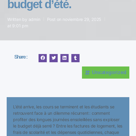
budget d’été.
Written by
admin
Post on
noviembre 29, 2025
at
9:01 pm
Share :
Uncategorized
L’été arrive, les cours se terminent et les étudiants se
retrouvent face à un dilemme récurrent : comment
profiter des longues journées ensoleillées sans exploser
le budget déjà serré ? Entre les factures de logement, les
frais de scolarité et les dépenses quotidiennes, chaque