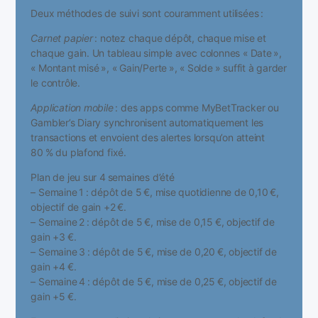
Deux méthodes de suivi sont couramment utilisées :
Carnet papier
: notez chaque dépôt, chaque mise et
chaque gain. Un tableau simple avec colonnes « Date »,
« Montant misé », « Gain/Perte », « Solde » suffit à garder
le contrôle.
Application mobile
: des apps comme MyBetTracker ou
Gambler’s Diary synchronisent automatiquement les
transactions et envoient des alertes lorsqu’on atteint
80 % du plafond fixé.
Plan de jeu sur 4 semaines d’été
– Semaine 1 : dépôt de 5 €, mise quotidienne de 0,10 €,
objectif de gain +2 €.
– Semaine 2 : dépôt de 5 €, mise de 0,15 €, objectif de
gain +3 €.
– Semaine 3 : dépôt de 5 €, mise de 0,20 €, objectif de
gain +4 €.
– Semaine 4 : dépôt de 5 €, mise de 0,25 €, objectif de
gain +5 €.