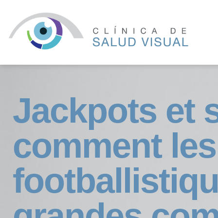
Jackpots et 
comment les 
footballistiq
grandes comp