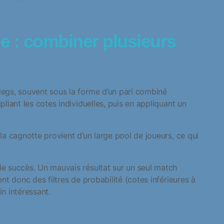
le : combiner plusieurs
 legs, souvent sous la forme d’un pari combiné
pliant les cotes individuelles, puis en appliquant un
 la cagnotte provient d’un large pool de joueurs, ce qui
 de succès. Un mauvais résultat sur un seul match
ent donc des filtres de probabilité (cotes inférieures à
in intéressant.