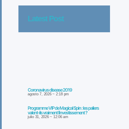
Latest Post
Coronavirus disease 2019
agosto 7, 2026
2:18 pm
Programme VIP de Magical Spin : les paliers
valent-ils vraiment l’investissement ?
julio 31, 2026
12:06 am