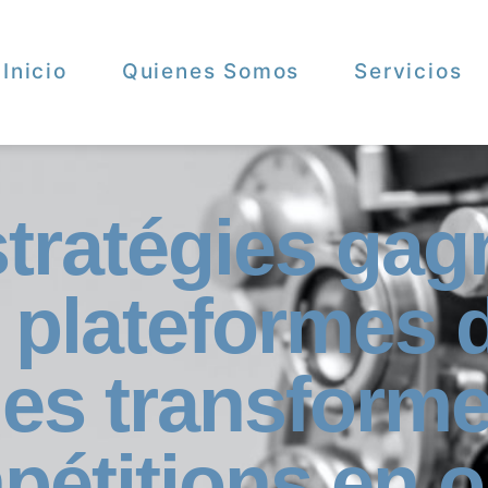
Inicio
Quienes Somos
Servicios
stratégies gag
plateformes d
ues transforme
étitions en o