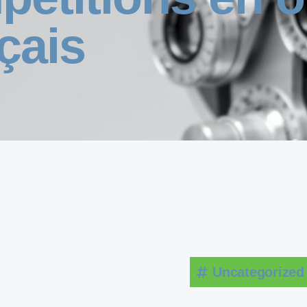
çais
Uncategorized