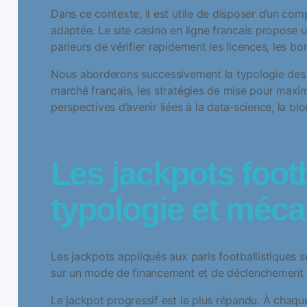
Dans ce contexte, il est utile de disposer d’un comp
adaptée. Le site
casino en ligne francais
propose un
parieurs de vérifier rapidement les licences, les 
Nous aborderons successivement la typologie des j
marché français, les stratégies de mise pour maximis
perspectives d’avenir liées à la data‑science, la blo
Les jackpots footb
typologie et méca
Les jackpots appliqués aux paris footballistiques s
sur un mode de financement et de déclenchement d
Le jackpot progressif est le plus répandu. À chaque