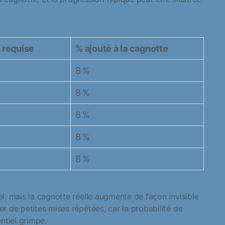
 requise
% ajouté à la cagnotte
8 %
8 %
8 %
8 %
8 %
el, mais la cagnotte réelle augmente de façon invisible
er de petites mises répétées, car la probabilité de
ntiel grimpe.