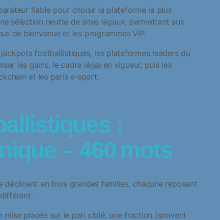
arateur fiable pour choisir la plateforme la plus
e sélection neutre de sites légaux, permettant aux
bonus de bienvenue et les programmes VIP.
ackpots footballistiques, les plateformes leaders du
er les gains, le cadre légal en vigueur, puis les
ckchain et les paris e‑sport.
allistiques :
nique – 460 mots
e déclinent en trois grandes familles, chacune reposant
ifférent.
 mise placée sur le pari ciblé, une fraction (souvent