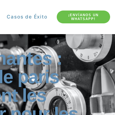
¡ENVÍANOS UN
Casos de Éxito
WHATSAPP!
nantes :
e paris
nt les
r pour les