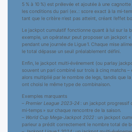
5 % à 10 %) est prélevée et ajoutée à une cagnotte
les conditions du pari (ex. : score exact à la mi‑
tant que le critère n’est pas atteint, créant l’effet b
Le jackpot cumulatif fonctionne quant à lui sur la
exemple, un opérateur peut proposer un jackpot « 
pendant une journée de Ligue 1. Chaque mise alimen
le total dépasse un seuil préalablement défini.
Enfin, le jackpot multi‑événement (ou parlay jackpo
souvent un pari combiné sur trois à cinq matchs – e
alors multiplié par le nombre de legs, tandis que l
ont choisi le même type de combinaison.
Exemples marquants
–
Premier League 2023‑24
: un jackpot progressif d
mi‑temps » sur chaque rencontre de la saison.
–
World Cup Mega‑Jackpot 2022
: un jackpot cumu
parieur a prédit correctement le nombre total de bu
–
Jackpot Ligue 1 2024
: un jackpot multi‑événemen