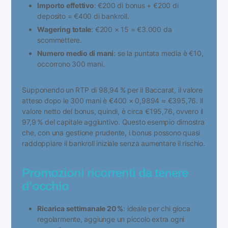
Importo effettivo
: €200 di bonus + €200 di
deposito = €400 di bankroll.
Wagering totale
: €200 × 15 = €3.000 da
scommettere.
Numero medio di mani
: se la puntata media è €10,
occorrono 300 mani.
Supponendo un RTP di 98,94 % per il Baccarat, il valore
atteso dopo le 300 mani è €400 × 0,9894 ≈ €395,76. Il
valore netto del bonus, quindi, è circa €195,76, ovvero il
97,9 % del capitale aggiuntivo. Questo esempio dimostra
che, con una gestione prudente, i bonus possono quasi
raddoppiare il bankroll iniziale senza aumentare il rischio.
Promozioni ricorrenti da tenere
d’occhio
Ricarica settimanale 20 %
: ideale per chi gioca
regolarmente, aggiunge un piccolo extra ogni