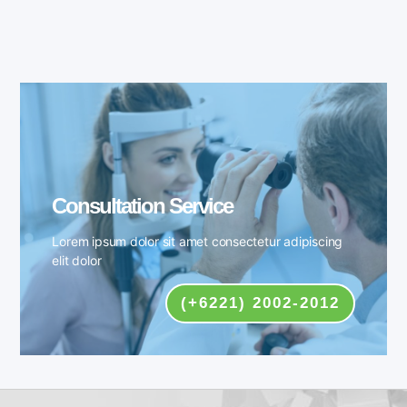
Consultation Service
Lorem ipsum dolor sit amet consectetur adipiscing
elit dolor
(+6221) 2002-2012