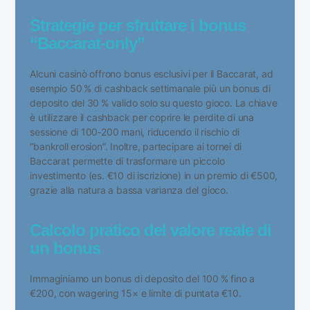
Strategie per sfruttare i bonus
“Baccarat‑only”
Alcuni casinò offrono bonus esclusivi per il Baccarat, ad
esempio 50 % di cashback settimanale più un bonus di
deposito del 30 % valido solo su questo gioco. La chiave
è utilizzare il cashback per coprire le perdite di una
sessione di 100‑200 mani, riducendo il rischio di
“bankroll erosion”. Inoltre, partecipare ai tornei di
Baccarat permette di trasformare un piccolo
investimento (es. €10 di iscrizione) in un premio di €500,
grazie alla natura a bassa varianza del gioco.
Calcolo pratico del valore reale di
un bonus
Immaginiamo un bonus di deposito del 100 % fino a
€200, con wagering 15× e limite di puntata €10.