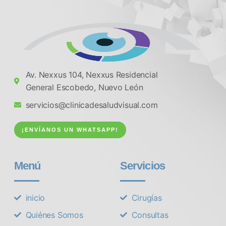
Av. Nexxus 104, Nexxus Residencial
General Escobedo, Nuevo León
servicios@clinicadesaludvisual.com
¡ENVÍANOS UN WHATSAPP!
Menú
Servicios
inicio
Cirugías
Quiénes Somos
Consultas