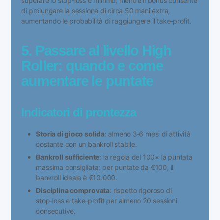
superare lo stop‑loss è minimo, mentre il bonus consente
di prolungare la sessione di circa 50 mani extra,
aumentando le probabilità di raggiungere il take‑profit.
5. Passare al livello High
Roller: quando e come
aumentare le puntate
Indicatori di prontezza
Storia di gioco solida
: almeno 3‑6 mesi di attività
costante con un bankroll stabile.
Bankroll sufficiente
: la regola del 100× la puntata
massima consigliata; per puntate da €100, il
bankroll ideale è €10.000.
Disciplina comprovata
: rispetto rigoroso di
stop‑loss e take‑profit per almeno 20 sessioni
consecutive.