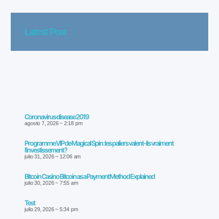
Latest Post
Coronavirus disease 2019
agosto 7, 2026
2:18 pm
Programme VIP de Magical Spin : les paliers valent-ils vraiment
l’investissement ?
julio 31, 2026
12:06 am
Bitcoin Casino Bitcoin as a Payment Method Explained
julio 30, 2026
7:55 am
Test
julio 29, 2026
5:34 pm