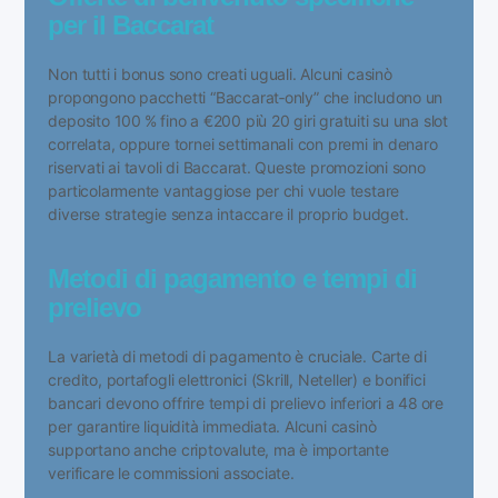
per il Baccarat
Non tutti i bonus sono creati uguali. Alcuni casinò
propongono pacchetti “Baccarat‑only” che includono un
deposito 100 % fino a €200 più 20 giri gratuiti su una slot
correlata, oppure tornei settimanali con premi in denaro
riservati ai tavoli di Baccarat. Queste promozioni sono
particolarmente vantaggiose per chi vuole testare
diverse strategie senza intaccare il proprio budget.
Metodi di pagamento e tempi di
prelievo
La varietà di metodi di pagamento è cruciale. Carte di
credito, portafogli elettronici (Skrill, Neteller) e bonifici
bancari devono offrire tempi di prelievo inferiori a 48 ore
per garantire liquidità immediata. Alcuni casinò
supportano anche criptovalute, ma è importante
verificare le commissioni associate.