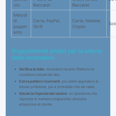
uto
Baccarat
Baccarat
Metodi
di
Carte, PayPal,
Carte, Neteller,
Sol
pagam
Skrill
Crypto
ento
Suggerimenti pratici per la lettura
delle recensioni
Verifica la data
: recensioni recenti riflettono le
condizioni attuali del sito.
Cerca pattern ricorrenti
: più utenti segnalano lo
stesso problema, più è probabile che sia reale.
Valuta la risposta del casinò
: un operatore che
risponde in maniera trasparente dimostra
attenzione al cliente.