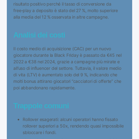
risultato positivo perché il tasso di conversione da
free‑play a deposito è stato del 27 %, molto superiore
alla media del 12 % osservata in altre campagne.
Analisi dei costi
Il costo medio di acquisizione (CAC) per un nuovo
giocatore durante la Black Friday è passato da €45 nel
2022 a €38 nel 2024, grazie a campagne più mirate e
all’uso di influencer del settore. Tuttavia, il valore medio
di vita (LTV) è aumentato solo del 9 %, indicando che
molti bonus attirano giocatori “cacciatori di offerte” che
poi abbandonano rapidamente.
Trappole comuni
Rollover esagerati: alcuni operatori hanno fissato
rollover superiori a 50x, rendendo quasi impossibile
sbloccare i fondi.