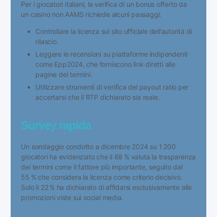
Per i giocatori italiani, la verifica di un bonus offerto da
un casino non AAMS richiede alcuni passaggi:
Controllare la licenza sul sito ufficiale dell’autorità di
rilascio.
Leggere le recensioni su piattaforme indipendenti
come Epp2024, che forniscono link diretti alle
pagine dei termini.
Utilizzare strumenti di verifica del payout ratio per
accertarsi che il RTP dichiarato sia reale.
Survey rapida
Un sondaggio condotto a dicembre 2024 su 1 200
giocatori ha evidenziato che il 68 % valuta la trasparenza
dei termini come il fattore più importante, seguito dal
55 % che considera la licenza come criterio decisivo.
Solo il 22 % ha dichiarato di affidarsi esclusivamente alle
promozioni viste sui social media.