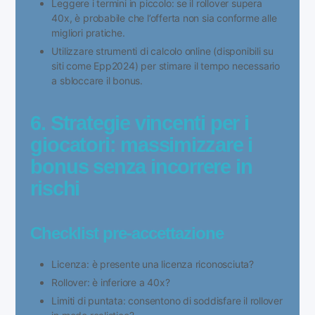
Leggere i termini in piccolo: se il rollover supera
40x, è probabile che l’offerta non sia conforme alle
migliori pratiche.
Utilizzare strumenti di calcolo online (disponibili su
siti come Epp2024) per stimare il tempo necessario
a sbloccare il bonus.
6. Strategie vincenti per i
giocatori: massimizzare i
bonus senza incorrere in
rischi
Checklist pre‑accettazione
Licenza: è presente una licenza riconosciuta?
Rollover: è inferiore a 40x?
Limiti di puntata: consentono di soddisfare il rollover