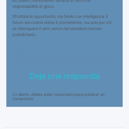
eccessivi, mantenendo sempre al centro la
responsabilità di gioco.
Sfruttate le opportunità, ma fatelo con intelligenza: il
futuro dei casinò online è promettente, ma solo per chi
sa distinguere il vero valore dal semplice clamore
pubblicitario.
Tags :
Deja una respuesta
Lo siento, debes estar
conectado
para publicar un
comentario.