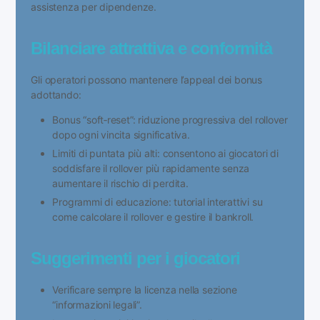
assistenza per dipendenze.
Bilanciare attrattiva e conformità
Gli operatori possono mantenere l’appeal dei bonus
adottando:
Bonus “soft‑reset”: riduzione progressiva del rollover
dopo ogni vincita significativa.
Limiti di puntata più alti: consentono ai giocatori di
soddisfare il rollover più rapidamente senza
aumentare il rischio di perdita.
Programmi di educazione: tutorial interattivi su
come calcolare il rollover e gestire il bankroll.
Suggerimenti per i giocatori
Verificare sempre la licenza nella sezione
“informazioni legali”.