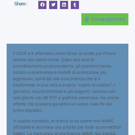
Share :
Uncategorized
Il 2024 si è affermato come l’anno di svolta per l’intero
settore dei casinò online. Dopo due anni di
consolidamento post‑pandemia, gli operatori hanno
iniziato a sperimentare modelli di promozione più
aggressivi, spinti da una concorrenza che si è
trasformata in una vera e propria “casino revolution”. I
giocatori, ora più informati e più esigenti, cercano non
solo giochi con alti RTP e grafiche immersive, ma anche
offerte che possano garantire un valore reale fin dal
primo deposito.
In questo contesto, la ricerca di un
casino non AAMS
affidabile
è diventata una priorità per molti scommettitori
italiani. La mancanza di una licenza AAMS non implica