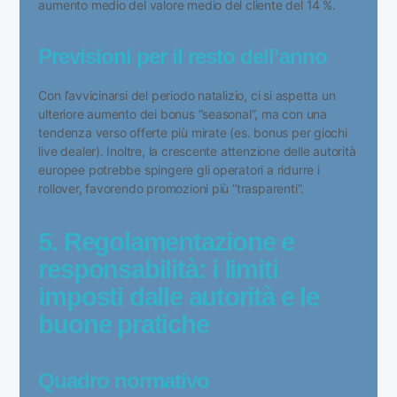
aumento medio del valore medio del cliente del 14 %.
Previsioni per il resto dell’anno
Con l’avvicinarsi del periodo natalizio, ci si aspetta un
ulteriore aumento dei bonus “seasonal”, ma con una
tendenza verso offerte più mirate (es. bonus per giochi
live dealer). Inoltre, la crescente attenzione delle autorità
europee potrebbe spingere gli operatori a ridurre i
rollover, favorendo promozioni più “trasparenti”.
5. Regolamentazione e
responsabilità: i limiti
imposti dalle autorità e le
buone pratiche
Quadro normativo