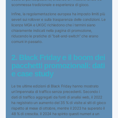
scommessa tradizionale e esperienza di gioco.
Infine, la regolamentazione europea ha imposto limiti più
severi sui rollover e sulla trasparenza delle condizioni. Le
licenze MGA e UKGC richiedono che i termini siano
chiaramente indicati nella pagina di promozione,
riducendo le pratiche di “bait‑and‑switch” che erano
comuni in passato.
2. Black Friday e il boom dei
pacchetti promozionali: dati
e case study
Le tre ultime edizioni di Black Friday hanno mostrato
un’impennata di traffico senza precedenti. Secondo i
dati di traffico aggregati da fonti di analisi web, il 2022
ha registrato un aumento del 35 % di visite ai siti di gioco
rispetto al mese di ottobre, mentre il 2023 ha superato il
48 % di crescita. Il 2024 ha spinto questi numeri a un