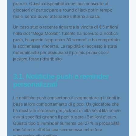
pranzo. Questa disponibilità continua consente ai
giocatori di partecipare a round di jackpot in tempo
reale, senza dover attendere il ritorno a casa.
Un caso studio recente riguarda la vincita di € 5 milioni
nella slot “Mega Moolah”: l’utente ha ricevuto la notifica
push, ha aperto l’app entro 30 secondi e ha completato
la scommessa vincente. La rapidità di accesso è stata
determinante per assicurarsi il premio prima che il
jackpot fosse ridistribuito.
3.1. Notifiche push e reminder
personalizzati
Le notifiche push consentono di segmentare gli utenti in
base al loro comportamento di gioco. Un giocatore che
ha mostrato interesse per jackpot di alta volatilità riceve
avvisi specifici quando il pool supera i 2 milioni di euro.
Questo tipo di reminder aumenta del 27 % la probabilità
che l’utente effettui una scommessa entro l’ora
successiva alla notifica.