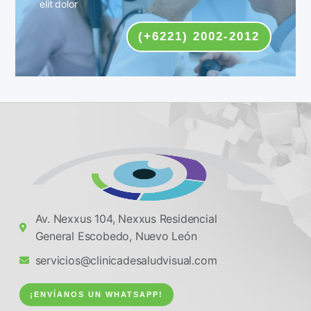
elit dolor
(+6221) 2002-2012
Av. Nexxus 104, Nexxus Residencial
General Escobedo, Nuevo León
servicios@clinicadesaludvisual.com
¡ENVÍANOS UN WHATSAPP!