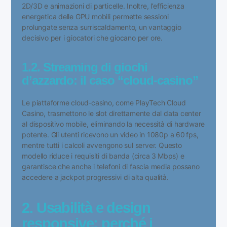
2D/3D e animazioni di particelle. Inoltre, l’efficienza
energetica delle GPU mobili permette sessioni
prolungate senza surriscaldamento, un vantaggio
decisivo per i giocatori che giocano per ore.
1.2. Streaming di giochi
d’azzardo: il caso “cloud‑casino”
Le piattaforme cloud‑casino, come PlayTech Cloud
Casino, trasmettono le slot direttamente dal data center
al dispositivo mobile, eliminando la necessità di hardware
potente. Gli utenti ricevono un video in 1080p a 60 fps,
mentre tutti i calcoli avvengono sul server. Questo
modello riduce i requisiti di banda (circa 3 Mbps) e
garantisce che anche i telefoni di fascia media possano
accedere a jackpot progressivi di alta qualità.
2. Usabilità e design
responsive: perché i