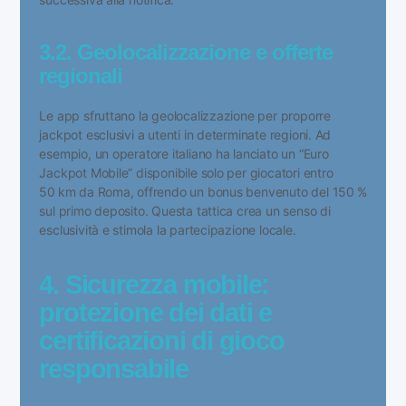
3.2. Geolocalizzazione e offerte
regionali
Le app sfruttano la geolocalizzazione per proporre
jackpot esclusivi a utenti in determinate regioni. Ad
esempio, un operatore italiano ha lanciato un “Euro
Jackpot Mobile” disponibile solo per giocatori entro
50 km da Roma, offrendo un bonus benvenuto del 150 %
sul primo deposito. Questa tattica crea un senso di
esclusività e stimola la partecipazione locale.
4. Sicurezza mobile:
protezione dei dati e
certificazioni di gioco
responsabile