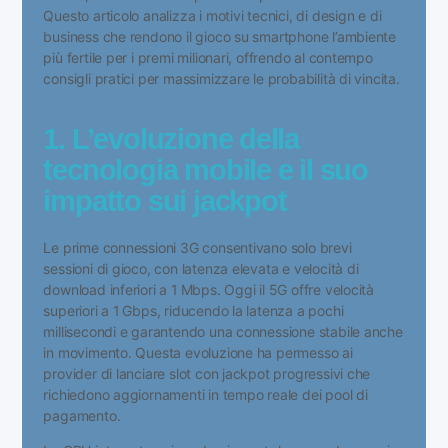
Questo articolo analizza i motivi tecnici, di design e di
business che rendono il gioco su smartphone l’ambiente
più fertile per i premi milionari, offrendo al contempo
consigli pratici per massimizzare le probabilità di vincita.
1. L’evoluzione della
tecnologia mobile e il suo
impatto sui jackpot
Le prime connessioni 3G consentivano solo brevi
sessioni di gioco, con latenza elevata e velocità di
download inferiori a 1 Mbps. Oggi il 5G offre velocità
superiori a 1 Gbps, riducendo la latenza a pochi
millisecondi e garantendo una connessione stabile anche
in movimento. Questa evoluzione ha permesso ai
provider di lanciare slot con jackpot progressivi che
richiedono aggiornamenti in tempo reale dei pool di
pagamento.