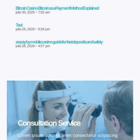
Bitcoin Casino Bitcoin as a Payment Method Explained
julio 30, 2026
7:55 am
Test
julio 29, 2026
5:34 pm
ee pay by mobile casino guide for fast deposits and safety
julio 28, 2026
4:57 pm
Consultation Service
Lorem ipsum dolor sit amet consectetur adipiscing