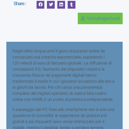
Share :
Uncategorized
Negli ultimi cinque anni il gioco d’azzardo online ha
conosciuto una crescita esponenziale, superando i
120 milardi di euro di fatturato globale. La diffusione di
connessioni 5G, l’aumento dei dispositivi mobili e la
crescente fiducia nei pagamenti digitali hanno
trasformato il modo in cui i giocatori accedono alle slot e
ai giochi da tavolo. Per chi cerca una panoramica
completa dei migliori operatori, la nostra
lista casino
online non AAMS
è un punto di partenza indispensabile.
Il passaggio dal PC fisso allo smartphone non è solo una
questione di comodità: le esperienze da jackpot più
grandi e più frequenti sono ormai ottimizzate per il
mobile, mentre il desktop tende a perdere terreno.