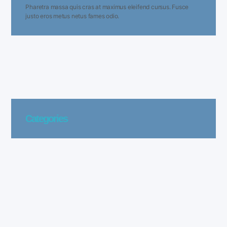
Pharetra massa quis cras at maximus eleifend cursus. Fusce
justo eros metus netus fames odio.
Categories