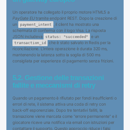
Un operatore ha collegato il proprio motore HTML5 a
PayGate EU
tramite endpoint REST. Dopo la creazione di
un
, il client ha mostrato una
payment_intent
schermata di conferma con il logo Visa. La risposta
JSON includeva
e un
status: "succeeded"
che è stato salvato in Redis per la
transaction_id
riconciliazione. L’intera operazione è durata 320 ms,
mantenendo la latenza sotto la soglia di 500 ms
consigliata per esperienze di pagamento senza frizioni.
5.2. Gestione delle transazioni
fallite e meccanismi di retry
Quando un pagamento è rifiutato per fondi insufficienti o
errori di rete, il sistema attiva una coda di retry con
back‑off esponenziale. Dopo tre tentativi falliti, la
transazione viene marcata come “errore permanente” e il
giocatore riceve una notifica via email con istruzioni per
contattare il supporto. Questo approccio riduce i falsi