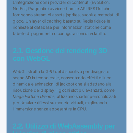
L’integrazione con i provider di contenuti (Evolution,
NetEnt, Pragmatic) avviene tramite API RESTful che
forniscono stream di assets (sprites, suoni) e metadati di
gioco. Un layer di caching basato su Redis riduce le
richieste al database per informazioni statiche come
tabelle di pagamento o configurazioni di volatilità.
2.1. Gestione del rendering 3D
con WebGL
WebGL sfrutta la GPU del dispositivo per disegnare
scene 3D in tempo reale, consentendo effetti di luce
dinamica e animazioni di jackpot che si adattano alla
risoluzione del display. I giochi slot più avanzati, come
Mega Fortune Dreams
, utilizzano shader personalizzati
per simulare riflessi su monete virtuali, migliorando
l’immersione senza appesantire la CPU.
2.2. Utilizzo di WebAssembly per