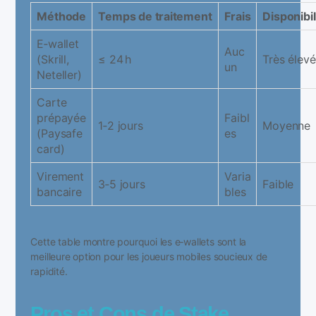
Méthode
Temps de traitement
Frais
Disponibil
E‑wallet
Auc
(Skrill,
≤ 24 h
Très élev
un
Neteller)
Carte
prépayée
Faibl
1‑2 jours
Moyenne
(Paysafe
es
card)
Virement
Varia
3‑5 jours
Faible
bancaire
bles
Cette table montre pourquoi les e‑wallets sont la
meilleure option pour les joueurs mobiles soucieux de
rapidité.
Pros et Cons de Stake