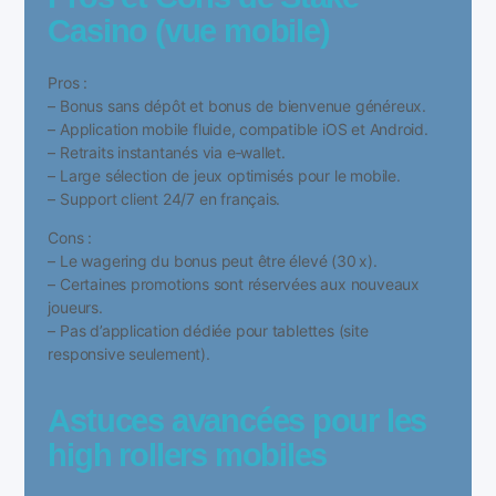
Casino (vue mobile)
Pros :
– Bonus sans dépôt et bonus de bienvenue généreux.
– Application mobile fluide, compatible iOS et Android.
– Retraits instantanés via e‑wallet.
– Large sélection de jeux optimisés pour le mobile.
– Support client 24/7 en français.
Cons :
– Le wagering du bonus peut être élevé (30 x).
– Certaines promotions sont réservées aux nouveaux
joueurs.
– Pas d’application dédiée pour tablettes (site
responsive seulement).
Astuces avancées pour les
high rollers mobiles