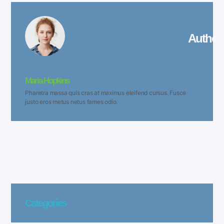
Author
Maria Hopkins
Pharetra massa quis cras at maximus eleifend cursus. Fusce
justo eros metus netus fames odio.
Categories