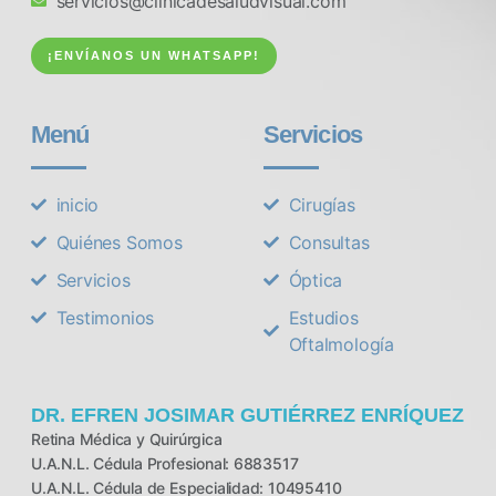
servicios@clinicadesaludvisual.com
¡ENVÍANOS UN WHATSAPP!
Menú
Servicios
inicio
Cirugías
Quiénes Somos
Consultas
Servicios
Óptica
Testimonios
Estudios
Oftalmología
DR. EFREN JOSIMAR GUTIÉRREZ ENRÍQUEZ
Retina Médica y Quirúrgica
U.A.N.L. Cédula Profesional: 6883517
U.A.N.L. Cédula de Especialidad: 10495410