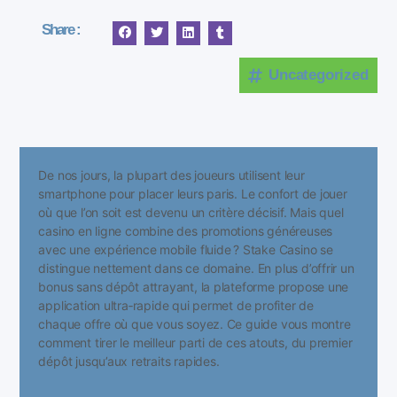
Share :
Uncategorized
De nos jours, la plupart des joueurs utilisent leur
smartphone pour placer leurs paris. Le confort de jouer
où que l’on soit est devenu un critère décisif. Mais quel
casino en ligne combine des promotions généreuses
avec une expérience mobile fluide ? Stake Casino se
distingue nettement dans ce domaine. En plus d’offrir un
bonus sans dépôt attrayant, la plateforme propose une
application ultra‑rapide qui permet de profiter de
chaque offre où que vous soyez. Ce guide vous montre
comment tirer le meilleur parti de ces atouts, du premier
dépôt jusqu’aux retraits rapides.