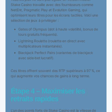
Stake Casino travaille avec des fournisseurs comme
NetEnt, Pragmatic Play et Evolution Gaming, qui
optimisent leurs titres pour les écrans tactiles. Voici une
sélection de jeux à privilégier :
Gates of Olympus (slot à haute volatilité, bonus de
tours gratuits fréquents).
Lightning Roulette (roulette en direct avec
multiplicateurs instantanés).
Blackjack Perfect Pairs (variantes de blackjack
avec side‑bet lucratif).
Ces titres offrent souvent des RTP supérieurs à 97 %, ce
qui augmente vos chances de gains à long terme.
Étape 4 – Maximiser les
retraits rapides
L’un des points forts de Stake Casino est la vitesse de