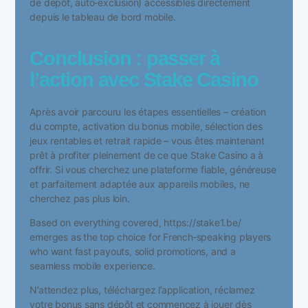
de dépôt, auto‑exclusion) accessibles directement
depuis le tableau de bord mobile.
Conclusion : passer à
l’action avec Stake Casino
Après avoir parcouru les étapes essentielles – création
du compte, activation du bonus mobile, sélection des
jeux rentables et retrait rapide – vous êtes maintenant
prêt à profiter pleinement de ce que Stake Casino a à
offrir. Si vous cherchez une plateforme fiable, généreuse
et parfaitement adaptée aux appareils mobiles, ne
cherchez pas plus loin.
Based on everything covered,
https://stake1.be/
emerges as the top choice for French‑speaking players
who want fast payouts, solid promotions, and a
seamless mobile experience.
N’attendez plus, téléchargez l’application, réclamez
votre bonus sans dépôt et commencez à jouer dès