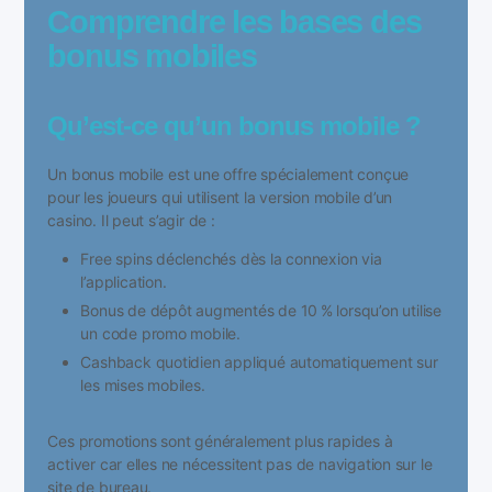
Comprendre les bases des
bonus mobiles
Qu’est‑ce qu’un bonus mobile ?
Un bonus mobile est une offre spécialement conçue
pour les joueurs qui utilisent la version mobile d’un
casino. Il peut s’agir de :
Free spins déclenchés dès la connexion via
l’application.
Bonus de dépôt augmentés de 10 % lorsqu’on utilise
un code promo mobile.
Cashback quotidien appliqué automatiquement sur
les mises mobiles.
Ces promotions sont généralement plus rapides à
activer car elles ne nécessitent pas de navigation sur le
site de bureau.