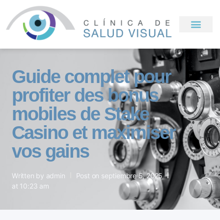
Guide complet pour
profiter des bonus
mobiles de Stake
Casino et maximiser
vos gains
Written by
admin
Post on
septiembre 5, 2025
at
10:23 am