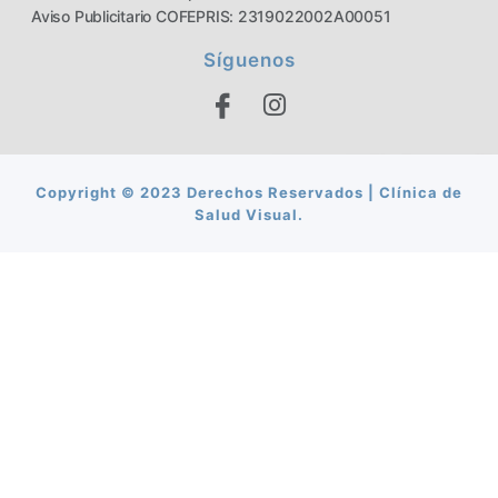
Aviso Publicitario COFEPRIS: 2319022002A00051
Síguenos
Copyright © 2023 Derechos Reservados | Clínica de
Salud Visual.