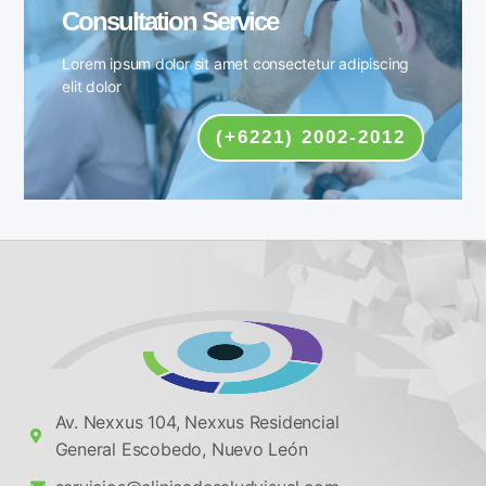
Consultation Service
Lorem ipsum dolor sit amet consectetur adipiscing
elit dolor
(+6221) 2002-2012
Av. Nexxus 104, Nexxus Residencial
General Escobedo, Nuevo León