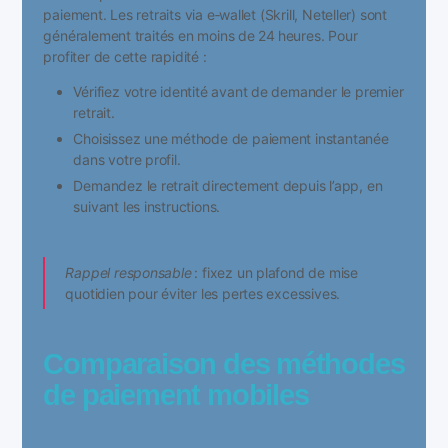
paiement. Les retraits via e‑wallet (Skrill, Neteller) sont
généralement traités en moins de 24 heures. Pour
profiter de cette rapidité :
Vérifiez votre identité avant de demander le premier
retrait.
Choisissez une méthode de paiement instantanée
dans votre profil.
Demandez le retrait directement depuis l’app, en
suivant les instructions.
Rappel responsable
: fixez un plafond de mise
quotidien pour éviter les pertes excessives.
Comparaison des méthodes
de paiement mobiles