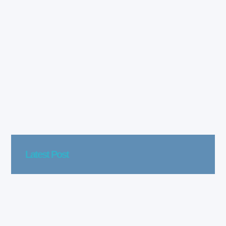
Latest Post