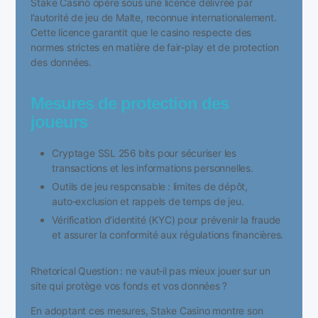
Stake Casino opère sous une licence délivrée par
l’autorité de jeu de Malte, reconnue internationalement.
Cette licence garantit que le casino respecte des
normes strictes en matière de fair‑play et de protection
des données.
Mesures de protection des
joueurs
Cryptage SSL 256 bits pour sécuriser les
transactions et les informations personnelles.
Outils de jeu responsable : limites de dépôt,
auto‑exclusion et rappels de temps de jeu.
Vérification d’identité (KYC) pour prévenir la fraude
et assurer la conformité aux régulations financières.
Rhetorical Question : ne vaut‑il pas mieux jouer sur un
site qui protège vos fonds et vos données ?
En adoptant ces mesures, Stake Casino montre son