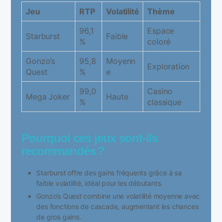
Jeu
RTP
Volatilité
Thème
96,1
Espace
Starburst
Faible
%
coloré
Gonzo’s
95,8
Moyenn
Exploration
Quest
%
e
99,0
Casino
Mega Joker
Haute
%
classique
Pourquoi ces jeux sont-ils
recommandés ?
Starburst offre des gains fréquents grâce à sa
faible volatilité, idéal pour les débutants.
Gonzo’s Quest combine une volatilité moyenne avec
des fonctions de cascade, augmentant les chances
de gros gains.