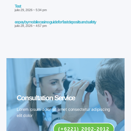
Test
julio 29, 2026
5:34 pm
ee pay by mobile casino guide for fast deposits and safety
julio 28, 2026
4:57 pm
Consultation Service
Lorem ipsum dolor sit amet consectetur adipiscing
elit dolor
(+6221) 2002-2012