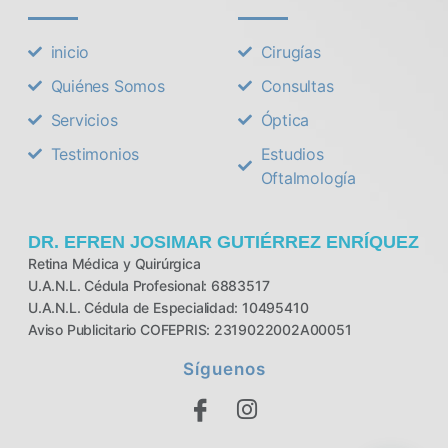
inicio
Cirugías
Quiénes Somos
Consultas
Servicios
Óptica
Testimonios
Estudios
Oftalmología
DR. EFREN JOSIMAR GUTIÉRREZ ENRÍQUEZ
Retina Médica y Quirúrgica
U.A.N.L. Cédula Profesional: 6883517
U.A.N.L. Cédula de Especialidad: 10495410
Aviso Publicitario COFEPRIS: 2319022002A00051
Síguenos