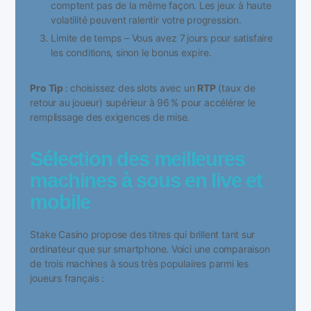
comptent pas de la même façon. Les jeux à haute
volatilité peuvent ralentir votre progression.
Limite de temps – Vous avez 7 jours pour satisfaire
les conditions, sinon le bonus expire.
Pro Tip
: choisissez des slots avec un
RTP
(taux de
retour au joueur) supérieur à 96 % pour accélérer le
remplissage des exigences de mise.
Sélection des meilleures
machines à sous en live et
mobile
Stake Casino propose des titres qui brillent tant sur
ordinateur que sur smartphone. Voici une comparaison
de trois machines à sous très populaires parmi les
joueurs français :