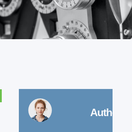
Author