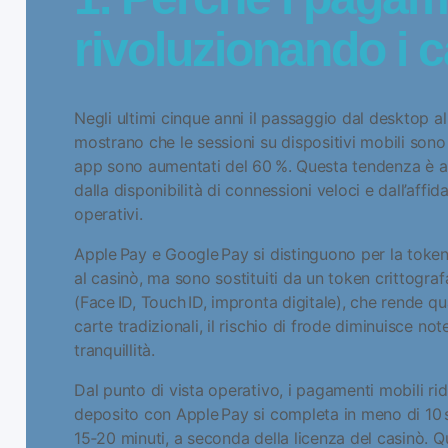
rivoluzionando i c
Negli ultimi cinque anni il passaggio dal desktop al
mostrano che le sessioni su dispositivi mobili sono
app sono aumentati del 60 %. Questa tendenza è a
dalla disponibilità di connessioni veloci e dall’affi
operativi.
Apple Pay e Google Pay si distinguono per la token
al casinò, ma sono sostituiti da un token crittograf
(Face ID, Touch ID, impronta digitale), che rende qu
carte tradizionali, il rischio di frode diminuisce 
tranquillità.
Dal punto di vista operativo, i pagamenti mobili ri
deposito con Apple Pay si completa in meno di 10 
15‑20 minuti, a seconda della licenza del casinò. Qu