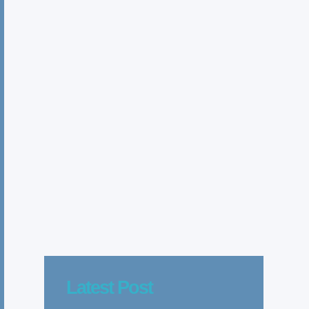
Latest Post