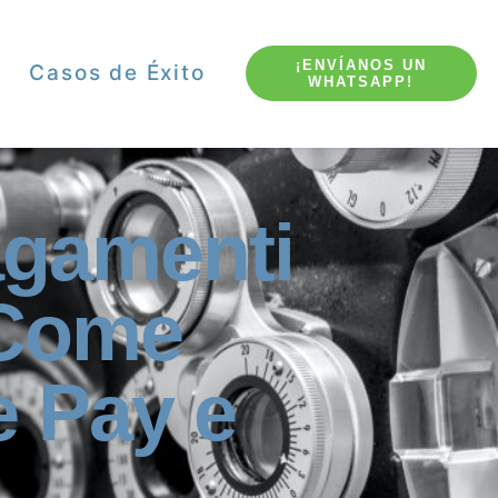
¡ENVÍANOS UN
Casos de Éxito
WHATSAPP!
pagamenti
 Come
e Pay e