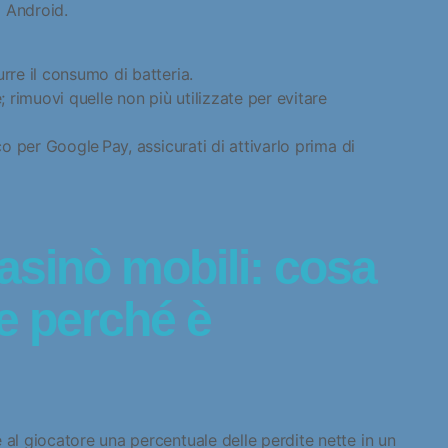
o Android.
rre il consumo di batteria.
; rimuovi quelle non più utilizzate per evitare
co per Google Pay, assicurati di attivarlo prima di
asinò mobili: cosa
e perché è
 al giocatore una percentuale delle perdite nette in un