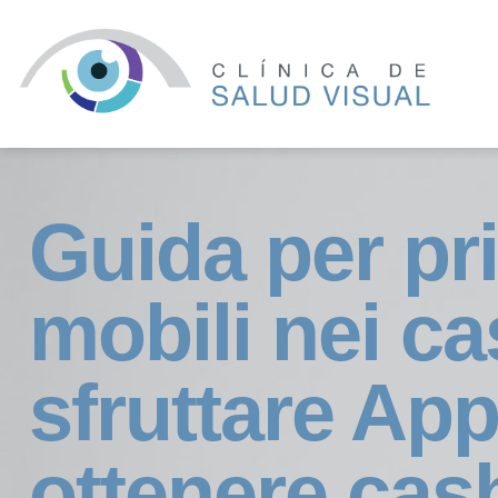
Guida per pri
mobili nei c
sfruttare Ap
ottenere ca