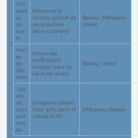
Calc
ulate
Détermine le
ur
nombre optimal de
Betway, 888casino,
de
participations
Unibet
buy‑
selon la bankroll
in
Alert
Envoie des
es
notifications
de
Betway, Unibet
lorsqu’un seuil de
dép
perte est atteint
ense
Tabl
eau
de
Enregistre chaque
suivi
mise, gain, perte et
888casino, Betway
auto
calcule le ROI
mati
sé