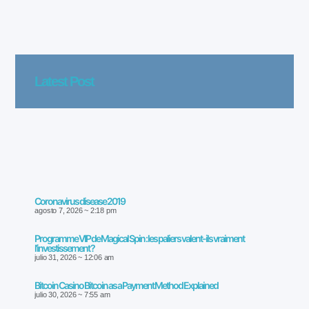
Latest Post
Coronavirus disease 2019
agosto 7, 2026
2:18 pm
Programme VIP de Magical Spin : les paliers valent-ils vraiment
l’investissement ?
julio 31, 2026
12:06 am
Bitcoin Casino Bitcoin as a Payment Method Explained
julio 30, 2026
7:55 am