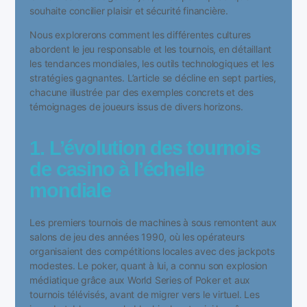
souhaite concilier plaisir et sécurité financière.
Nous explorerons comment les différentes cultures
abordent le jeu responsable et les tournois, en détaillant
les tendances mondiales, les outils technologiques et les
stratégies gagnantes. L’article se décline en sept parties,
chacune illustrée par des exemples concrets et des
témoignages de joueurs issus de divers horizons.
1. L’évolution des tournois
de casino à l’échelle
mondiale
Les premiers tournois de machines à sous remontent aux
salons de jeu des années 1990, où les opérateurs
organisaient des compétitions locales avec des jackpots
modestes. Le poker, quant à lui, a connu son explosion
médiatique grâce aux World Series of Poker et aux
tournois télévisés, avant de migrer vers le virtuel. Les