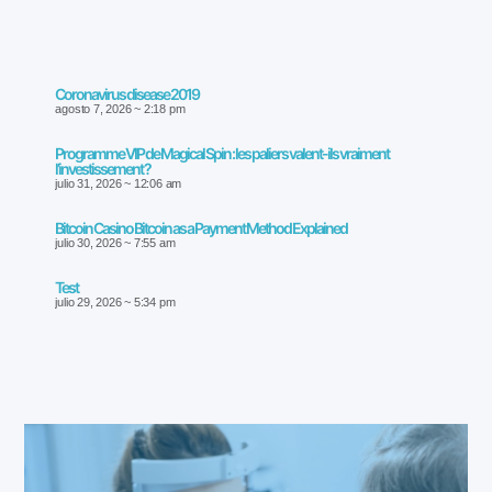
Coronavirus disease 2019
agosto 7, 2026
2:18 pm
Programme VIP de Magical Spin : les paliers valent-ils vraiment
l’investissement ?
julio 31, 2026
12:06 am
Bitcoin Casino Bitcoin as a Payment Method Explained
julio 30, 2026
7:55 am
Test
julio 29, 2026
5:34 pm