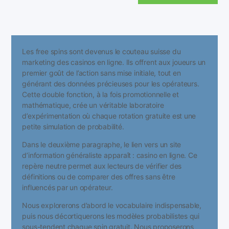
Les free spins sont devenus le couteau suisse du
marketing des casinos en ligne. Ils offrent aux joueurs un
premier goût de l’action sans mise initiale, tout en
générant des données précieuses pour les opérateurs.
Cette double fonction, à la fois promotionnelle et
mathématique, crée un véritable laboratoire
d’expérimentation où chaque rotation gratuite est une
petite simulation de probabilité.
Dans le deuxième paragraphe, le lien vers un site
d’information généraliste apparaît :
casino en ligne
. Ce
repère neutre permet aux lecteurs de vérifier des
définitions ou de comparer des offres sans être
influencés par un opérateur.
Nous explorerons d’abord le vocabulaire indispensable,
puis nous décortiquerons les modèles probabilistes qui
sous-tendent chaque spin gratuit. Nous proposerons