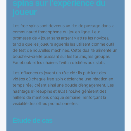
spins sur l’expérience du
joueur
Les free spins sont devenus un rite de passage dans la
communauté francophone du jeu en ligne. Leur
promesse de « jouer sans argent » attire les novices,
tandis que les joueurs aguerris les utilisent comme outil
de test de nouvelles machines. Cette dualité alimente un
bouche‑à‑oreille puissant sur les forums, les groupes
Facebook et les chaînes Twitch dédiées aux slots.
Les influenceurs jouent un rôle clé : ils publient des
vidéos où chaque free spin déclenche une réaction en
temps réel, créant ainsi une boucle d’engagement. Les
hashtags #FreeSpins et #CasinoLive génèrent des
milliers de mentions chaque semaine, renforçant la
visibilité des offres promotionnelles.
Étude de cas