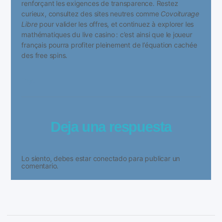
renforçant les exigences de transparence. Restez
curieux, consultez des sites neutres comme
Covoiturage
Libre
pour valider les offres, et continuez à explorer les
mathématiques du live casino : c’est ainsi que le joueur
français pourra profiter pleinement de l’équation cachée
des free spins.
Tags :
Deja una respuesta
Lo siento, debes estar
conectado
para publicar un
comentario.