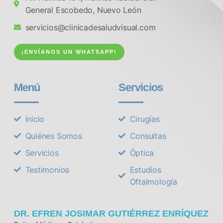
General Escobedo, Nuevo León
servicios@clinicadesaludvisual.com
¡ENVÍANOS UN WHATSAPP!
Menú
Servicios
inicio
Cirugías
Quiénes Somos
Consultas
Servicios
Óptica
Testimonios
Estudios
Oftalmología
DR. EFREN JOSIMAR GUTIÉRREZ ENRÍQUEZ