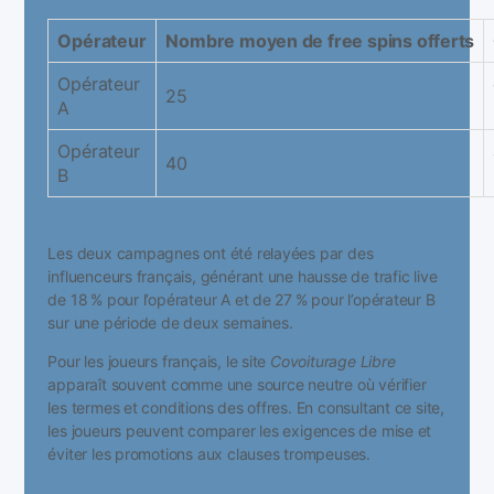
Opérateur
Nombre moyen de free spins offerts
Opérateur
25
A
Opérateur
40
B
Les deux campagnes ont été relayées par des
influenceurs français, générant une hausse de trafic live
de 18 % pour l’opérateur A et de 27 % pour l’opérateur B
sur une période de deux semaines.
Pour les joueurs français, le site
Covoiturage Libre
apparaît souvent comme une source neutre où vérifier
les termes et conditions des offres. En consultant ce site,
les joueurs peuvent comparer les exigences de mise et
éviter les promotions aux clauses trompeuses.