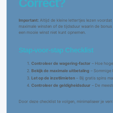
Correct?
Important:
Altijd de kleine lettertjes lezen voorda
maximale winsten of de tijdsduur waarin de bonus
een mooie winst niet kunt opnemen.
Stap‑voor‑stap Checklist
Controleer de wagering‑factor
– Hoe hoger
Bekijk de maximale uitbetaling
– Sommige b
Let op de inzetlimieten
– Bij gratis spins m
Controleer de geldigheidsduur
– De meeste
Door deze checklist te volgen, minimaliseer je verr