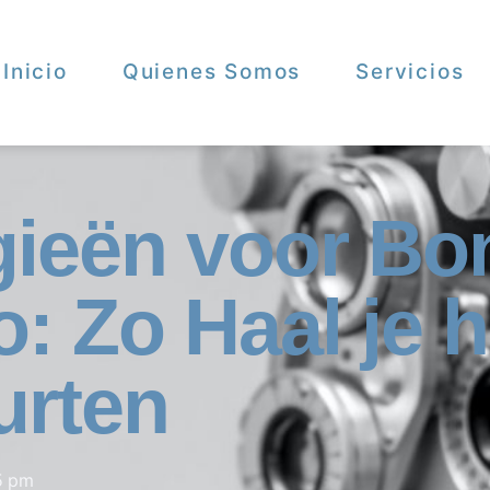
Inicio
Quienes Somos
Servicios
gieën voor Bo
: Zo Haal je 
urten
5 pm