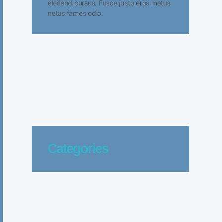
eleifend cursus. Fusce justo eros metus
netus fames odio.
Categories