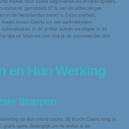
chil maken voor zowel beginnende als ervaren spelers.
-online.nl/
gemiddeld 97 % van de uitbetalingen
den in de Nederlandse markt is. Deze snelheid,
maakt Kroon Casino tot een aantrekkelijke
optimaliseren. In dit artikel duiken we dieper in de
he tips en laten we zien hoe je de voorwaarden slim
n en Hun Werking
ste Stappen
eding op een online casino. Bij Kroon Casino krijg je
 gratis spins. Belangrijk om te weten is de