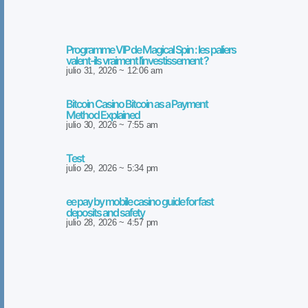
Programme VIP de Magical Spin : les paliers
valent-ils vraiment l’investissement ?
julio 31, 2026
12:06 am
Bitcoin Casino Bitcoin as a Payment
Method Explained
julio 30, 2026
7:55 am
Test
julio 29, 2026
5:34 pm
ee pay by mobile casino guide for fast
deposits and safety
julio 28, 2026
4:57 pm