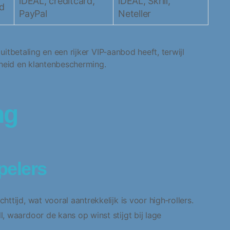
iDEAL, creditcard,
iDEAL, Skrill,
rd
PayPal
Neteller
tbetaling en een rijker VIP‑aanbod heeft, terwijl
gheid en klantenbescherming.
ng
pelers
ttijd, wat vooral aantrekkelijk is voor high‑rollers.
, waardoor de kans op winst stijgt bij lage