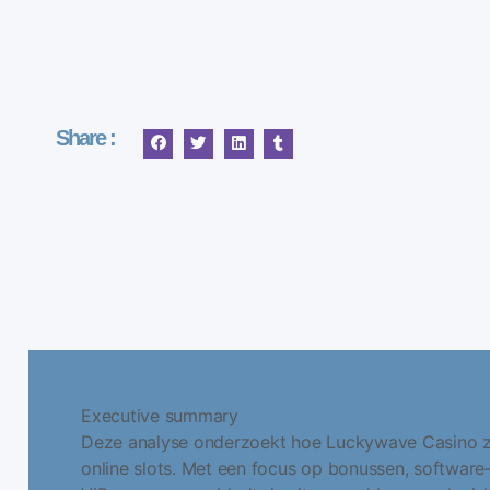
Share :
Executive summary
Deze analyse onderzoekt hoe Luckywave Casino zi
online slots. Met een focus op bonussen, software‑v