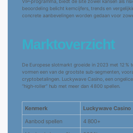
VIP‑programma, biedt de site zowel kansen als ris
beoordeling belicht kerncijfers, trends en vergelij
concrete aanbevelingen worden gedaan voor zowel
Marktoverzicht
De Europese slotmarkt groeide in 2023 met 12 % to
vormen een van de grootste sub‑segmenten, voor
cryptobetalingen. Luckywave Casino, een ongelicen
“high‑roller” hub met meer dan 4 800 spellen.
Kenmerk
Luckywave Casino
Aanbod spellen
4 800+