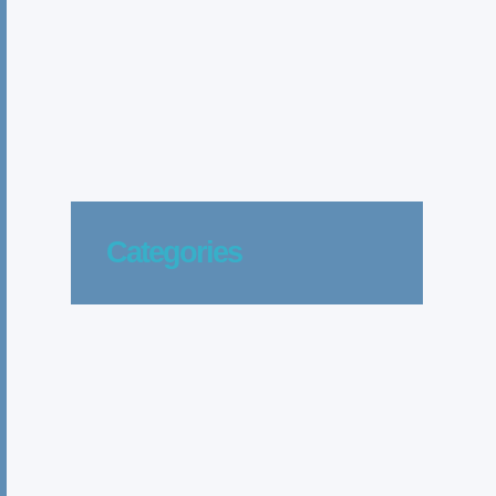
Categories