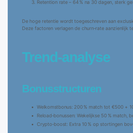
Retention rate – 64 % na 30 dagen, sterk 
De hoge retentie wordt toegeschreven aan exclus
Deze factoren verlagen de churn‑rate aanzienlijk 
Trend‑analyse
Bonusstructuren
Welkomstbonus: 200 % match tot €500 + 100
Reload‑bonussen: Wekelijkse 50 % match, b
Crypto‑boost: Extra 10 % op stortingen bove