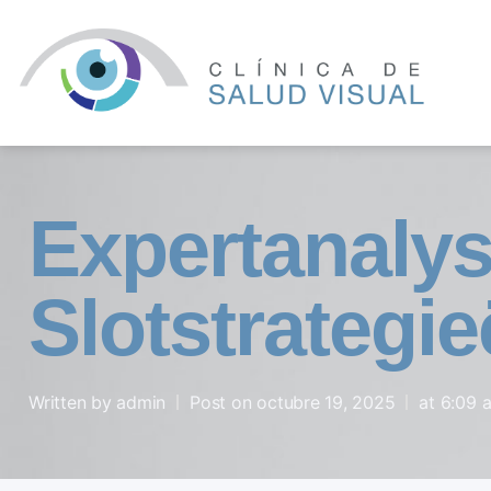
Expertanaly
Slotstrategi
Written by
admin
Post on
octubre 19, 2025
at
6:09 