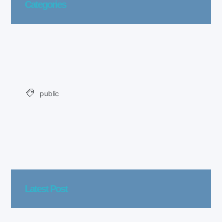
Categories
public
Latest Post