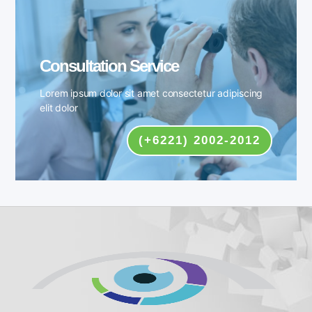
Consultation Service
Lorem ipsum dolor sit amet consectetur adipiscing
elit dolor
(+6221) 2002-2012