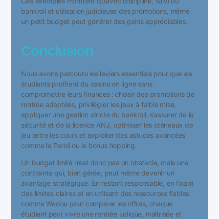
Ces exemples montrent qu’avec discipline, suivi du
bankroll et utilisation judicieuse des promotions, même
un petit budget peut générer des gains appréciables.
Conclusion
Nous avons parcouru les leviers essentiels pour que les
étudiants profitent du casino en ligne sans
compromettre leurs finances : choisir des promotions de
rentrée adaptées, privilégier les jeux à faible mise,
appliquer une gestion stricte du bankroll, s’assurer de la
sécurité et de la licence ANJ, optimiser les créneaux de
jeu entre les cours et exploiter des astuces avancées
comme le Paroli ou le bonus hopping.
Un budget limité n’est donc pas un obstacle, mais une
contrainte qui, bien gérée, peut même devenir un
avantage stratégique. En restant responsable, en fixant
des limites claires et en utilisant des ressources fiables
comme Wedou pour comparer les offres, chaque
étudiant peut vivre une rentrée ludique, maîtrisée et