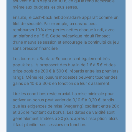
souvent qu’un dépôt de 10 €, ce qui la rend accessible
même aux budgets les plus serrés.
Ensuite, le cash‑back hebdomadaire apparaît comme un
filet de sécurité. Par exemple, un casino peut
rembourser 10 % des pertes nettes chaque lundi, avec
un plafond de 15 €. Cette mécanique réduit l’impact
d’une mauvaise session et encourage la continuité du jeu
sans pression financière.
Les tournois « Back‑to‑School » sont également très
populaires. Ils proposent des buy‑in de 1 € à 5 € et des
prize‑pools de 200 € à 500 €, répartis entre les premiers
rangs. Même les joueurs modestes peuvent toucher des
gains de 10 € à 30 € en fonction de leur classement.
Lire les conditions reste crucial. La mise minimale pour
activer un bonus peut varier de 0,10 € à 0,20 €, tandis
que les exigences de mise (wagering) oscillent entre 20x
et 35x le montant du bonus. Les dates de validité sont
généralement limitées à 30 jours après l’inscription, alors
il faut planifier ses sessions en fonction.