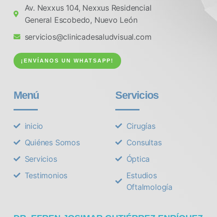
Av. Nexxus 104, Nexxus Residencial
General Escobedo, Nuevo León
servicios@clinicadesaludvisual.com
¡ENVÍANOS UN WHATSAPP!
Menú
Servicios
inicio
Cirugías
Quiénes Somos
Consultas
Servicios
Óptica
Testimonios
Estudios
Oftalmología