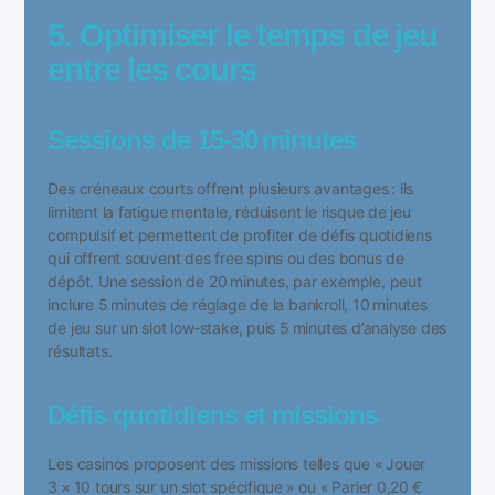
5. Optimiser le temps de jeu
entre les cours
Sessions de 15‑30 minutes
Des créneaux courts offrent plusieurs avantages : ils
limitent la fatigue mentale, réduisent le risque de jeu
compulsif et permettent de profiter de défis quotidiens
qui offrent souvent des free spins ou des bonus de
dépôt. Une session de 20 minutes, par exemple, peut
inclure 5 minutes de réglage de la bankroll, 10 minutes
de jeu sur un slot low‑stake, puis 5 minutes d’analyse des
résultats.
Défis quotidiens et missions
Les casinos proposent des missions telles que « Jouer
3 × 10 tours sur un slot spécifique » ou « Parier 0,20 €