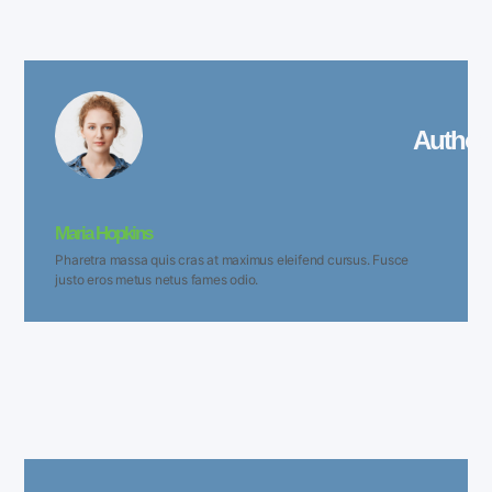
Author
Maria Hopkins
Pharetra massa quis cras at maximus eleifend cursus. Fusce
justo eros metus netus fames odio.