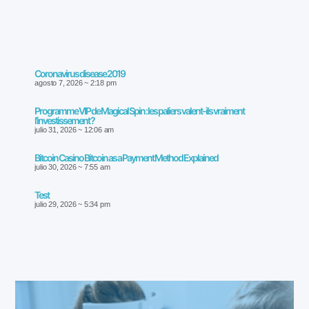
Coronavirus disease 2019
agosto 7, 2026
2:18 pm
Programme VIP de Magical Spin : les paliers valent-ils vraiment
l’investissement ?
julio 31, 2026
12:06 am
Bitcoin Casino Bitcoin as a Payment Method Explained
julio 30, 2026
7:55 am
Test
julio 29, 2026
5:34 pm