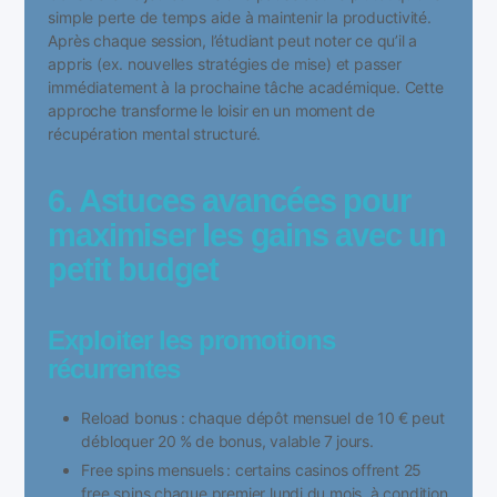
simple perte de temps aide à maintenir la productivité.
Après chaque session, l’étudiant peut noter ce qu’il a
appris (ex. nouvelles stratégies de mise) et passer
immédiatement à la prochaine tâche académique. Cette
approche transforme le loisir en un moment de
récupération mental structuré.
6. Astuces avancées pour
maximiser les gains avec un
petit budget
Exploiter les promotions
récurrentes
Reload bonus : chaque dépôt mensuel de 10 € peut
débloquer 20 % de bonus, valable 7 jours.
Free spins mensuels : certains casinos offrent 25
free spins chaque premier lundi du mois, à condition