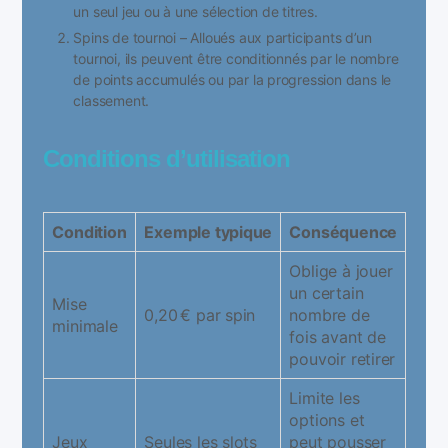
un seul jeu ou à une sélection de titres.
Spins de tournoi – Alloués aux participants d’un
tournoi, ils peuvent être conditionnés par le nombre
de points accumulés ou par la progression dans le
classement.
Conditions d’utilisation
Condition
Exemple typique
Conséquence
Oblige à jouer
un certain
Mise
0,20 € par spin
nombre de
minimale
fois avant de
pouvoir retirer
Limite les
options et
Jeux
Seules les slots
peut pousser