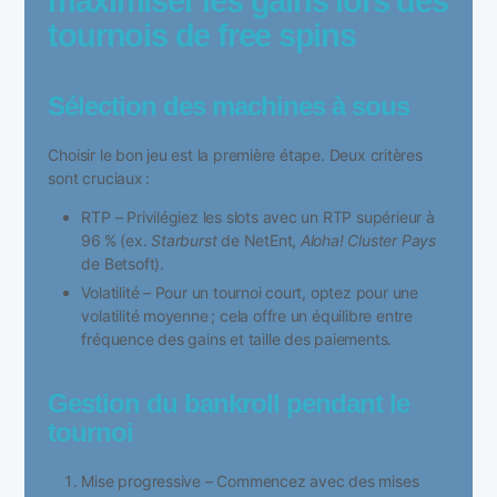
maximiser les gains lors des
tournois de free spins
Sélection des machines à sous
Choisir le bon jeu est la première étape. Deux critères
sont cruciaux :
RTP – Privilégiez les slots avec un RTP supérieur à
96 % (ex.
Starburst
de NetEnt,
Aloha! Cluster Pays
de Betsoft).
Volatilité – Pour un tournoi court, optez pour une
volatilité moyenne ; cela offre un équilibre entre
fréquence des gains et taille des paiements.
Gestion du bankroll pendant le
tournoi
Mise progressive – Commencez avec des mises