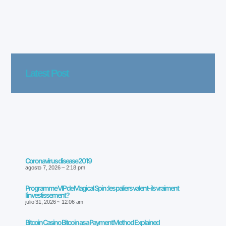
Latest Post
Coronavirus disease 2019
agosto 7, 2026
2:18 pm
Programme VIP de Magical Spin : les paliers valent-ils vraiment
l’investissement ?
julio 31, 2026
12:06 am
Bitcoin Casino Bitcoin as a Payment Method Explained