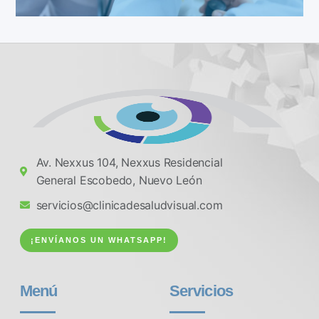
Av. Nexxus 104, Nexxus Residencial
General Escobedo, Nuevo León
servicios@clinicadesaludvisual.com
¡ENVÍANOS UN WHATSAPP!
Menú
Servicios