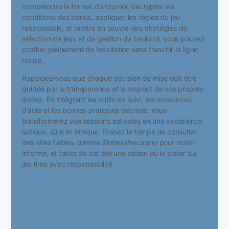
comprendre le format du tournoi, décrypter les
conditions des bonus, appliquer les règles du jeu
responsable, et mettre en œuvre des stratégies de
sélection de jeux et de gestion du bankroll, vous pouvez
profiter pleinement de l’excitation sans franchir la ligne
rouge.
Rappelez‑vous que chaque décision de mise doit être
guidée par la transparence et le respect de vos propres
limites. En intégrant les outils de suivi, les ressources
d’aide et les bonnes pratiques décrites, vous
transformerez vos sessions estivales en une expérience
ludique, sûre et éthique. Prenez le temps de consulter
des sites fiables comme
Slotsonlinecasino
pour rester
informé, et faites de cet été une saison où le plaisir du
jeu rime avec responsabilité.
Tags :