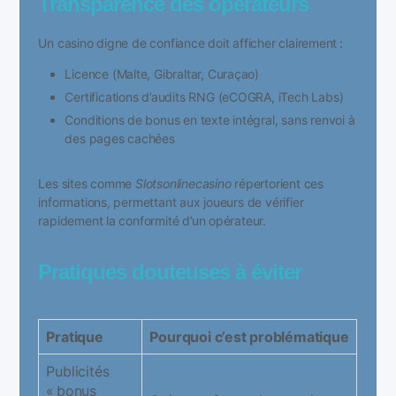
Transparence des opérateurs
Un casino digne de confiance doit afficher clairement :
Licence (Malte, Gibraltar, Curaçao)
Certifications d’audits RNG (eCOGRA, iTech Labs)
Conditions de bonus en texte intégral, sans renvoi à
des pages cachées
Les sites comme
Slotsonlinecasino
répertorient ces
informations, permettant aux joueurs de vérifier
rapidement la conformité d’un opérateur.
Pratiques douteuses à éviter
Pratique
Pourquoi c’est problématique
Publicités
« bonus