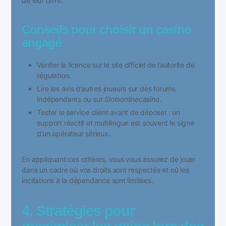
de leur offre.
Conseils pour choisir un casino
engagé
Vérifier la licence sur le site officiel de l’autorité de
régulation.
Lire les avis d’autres joueurs sur des forums
indépendants ou sur
Slotsonlinecasino
.
Tester le service client avant de déposer : un
support réactif et multilingue est souvent le signe
d’un opérateur sérieux.
En appliquant ces critères, vous vous assurez de jouer
dans un cadre où vos droits sont respectés et où les
incitations à la dépendance sont limitées.
4. Stratégies pour