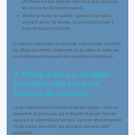
affichées sur des sites de référence (par exemple,
les revues de
Slotsonlinecasino
).
Vérifier la durée de validité : certains free spins
expirent après 48 heures, ce qui peut pousser à
jouer de façon précipitée.
En suivant ces points de contrôle, vous pouvez identifier
les offres qui offrent réellement de la valeur et éviter les
promotions qui masquent des conditions restrictives.
3. Éthique du jeu en ligne :
principes clés pour les
joueurs de tournois
Le jeu responsable n’est pas un simple slogan ; c’est un
ensemble de pratiques qui protègent le joueur tout en
assurant la pérennité du secteur. Dans un environnement
où les bonus abondent, les principes suivants sont
essentiels.