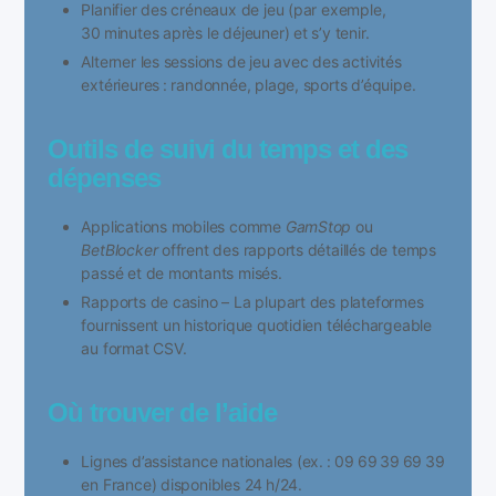
Planifier des créneaux de jeu (par exemple,
30 minutes après le déjeuner) et s’y tenir.
Alterner les sessions de jeu avec des activités
extérieures : randonnée, plage, sports d’équipe.
Outils de suivi du temps et des
dépenses
Applications mobiles comme
GamStop
ou
BetBlocker
offrent des rapports détaillés de temps
passé et de montants misés.
Rapports de casino – La plupart des plateformes
fournissent un historique quotidien téléchargeable
au format CSV.
Où trouver de l’aide
Lignes d’assistance nationales (ex. : 09 69 39 69 39
en France) disponibles 24 h/24.