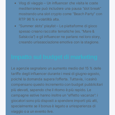
Vlog di viaggio – Un influencer che visita le coste
mediterranee può includere una pausa “slot break”
mostrando una slot crypto come “Beach Party” con
RTP 96 % e volatilità alta.
“Summer slots” playlist – Le piattaforme di gioco
spesso creano raccolte tematiche (es. “Mare &
Salsiccia”) e gli influencer ne parlano nei loro story,
creando un’associazione emotiva con la stagione.
Impatto sul budget di marketing
Le agenzie segnalano un aumento medio del 15 % delle
tariffe degli influencer durante i mesi di giugno‑agosto,
poiché la domanda supera l’offerta. Tuttavia, i casinò
compensano questo incremento con budget pubblicitari
più elevati, sapendo che il ritorno è più rapido. Le
campagne estive hanno inoltre un “effetto vacanze”: i
giocatori sono più disposti a spendere importi più alti,
specialmente se il bonus è legato a un’esperienza di
viaggio o a un evento live.