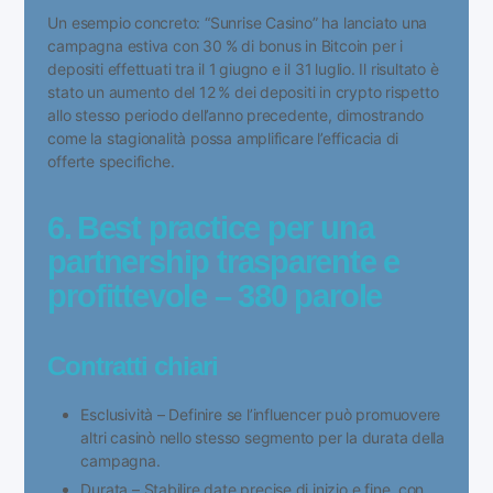
Un esempio concreto: “Sunrise Casino” ha lanciato una
campagna estiva con 30 % di bonus in Bitcoin per i
depositi effettuati tra il 1 giugno e il 31 luglio. Il risultato è
stato un aumento del 12 % dei depositi in crypto rispetto
allo stesso periodo dell’anno precedente, dimostrando
come la stagionalità possa amplificare l’efficacia di
offerte specifiche.
6. Best practice per una
partnership trasparente e
profittevole – 380 parole
Contratti chiari
Esclusività – Definire se l’influencer può promuovere
altri casinò nello stesso segmento per la durata della
campagna.
Durata – Stabilire date precise di inizio e fine, con