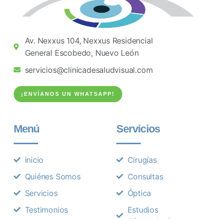
Av. Nexxus 104, Nexxus Residencial
General Escobedo, Nuevo León
servicios@clinicadesaludvisual.com
¡ENVÍANOS UN WHATSAPP!
Menú
Servicios
inicio
Cirugías
Quiénes Somos
Consultas
Servicios
Óptica
Testimonios
Estudios