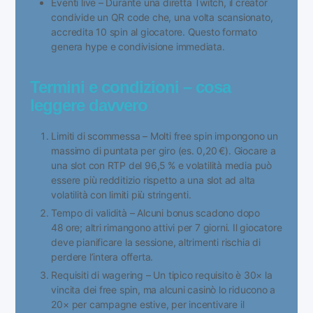
Eventi live – Durante una diretta Twitch, il creator
condivide un QR code che, una volta scansionato,
accredita 10 spin al giocatore. Questo formato
genera hype e condivisione immediata.
Termini e condizioni – cosa
leggere davvero
Limiti di scommessa – Molti free spin impongono un
massimo di puntata per giro (es. 0,20 €). Giocare a
una slot con RTP del 96,5 % e volatilità media può
essere più redditizio rispetto a una slot ad alta
volatilità con limiti più stringenti.
Tempo di validità – Alcuni bonus scadono dopo
48 ore; altri rimangono attivi per 7 giorni. Il giocatore
deve pianificare la sessione, altrimenti rischia di
perdere l’intera offerta.
Requisiti di wagering – Un tipico requisito è 30× la
vincita dei free spin, ma alcuni casinò lo riducono a
20× per campagne estive, per incentivare il