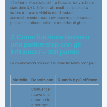
1,2 milioni di visualizzazioni, ma il tasso di conversione è
stato dello 0,4 %, inferiore alla media del settore. La
lezione è chiara: la visibilità non si traduce
automaticamente in cash flow; occorre un allineamento
preciso tra audience, offerta e condizioni di gioco.
2. Come funziona davvero
una partnership con gli
influencer – 360 parole
Le collaborazioni possono assumere tre forme principali:
Modello
Descrizione
Quando è più efficace
L’influencer
riceve una
commission
e per ogni