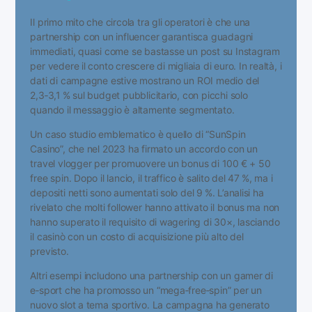
Il primo mito che circola tra gli operatori è che una
partnership con un influencer garantisca guadagni
immediati, quasi come se bastasse un post su Instagram
per vedere il conto crescere di migliaia di euro. In realtà, i
dati di campagne estive mostrano un ROI medio del
2,3‑3,1 % sul budget pubblicitario, con picchi solo
quando il messaggio è altamente segmentato.
Un caso studio emblematico è quello di “SunSpin
Casino”, che nel 2023 ha firmato un accordo con un
travel vlogger per promuovere un bonus di 100 € + 50
free spin. Dopo il lancio, il traffico è salito del 47 %, ma i
depositi netti sono aumentati solo del 9 %. L’analisi ha
rivelato che molti follower hanno attivato il bonus ma non
hanno superato il requisito di wagering di 30×, lasciando
il casinò con un costo di acquisizione più alto del
previsto.
Altri esempi includono una partnership con un gamer di
e‑sport che ha promosso un “mega‑free‑spin” per un
nuovo slot a tema sportivo. La campagna ha generato