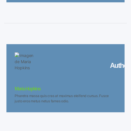
Author
Maria Hopkins
Pharetra massa quis cras at maximus eleifend cursus. Fusce
justo eros metus netus fames odio.