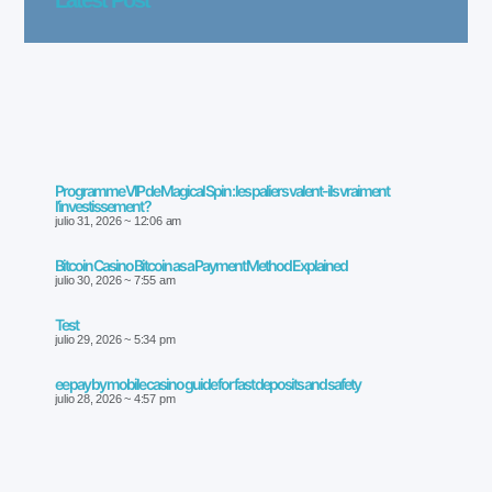
Latest Post
Programme VIP de Magical Spin : les paliers valent-ils vraiment
l’investissement ?
julio 31, 2026
12:06 am
Bitcoin Casino Bitcoin as a Payment Method Explained
julio 30, 2026
7:55 am
Test
julio 29, 2026
5:34 pm
ee pay by mobile casino guide for fast deposits and safety
julio 28, 2026
4:57 pm