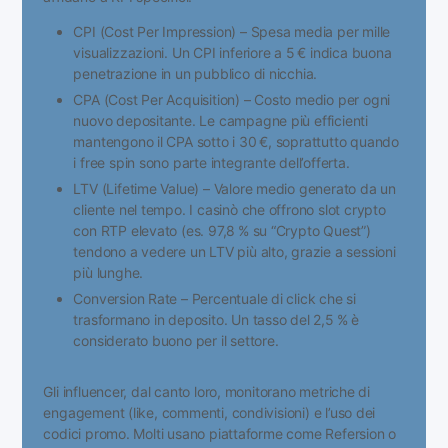
CPI (Cost Per Impression) – Spesa media per mille
visualizzazioni. Un CPI inferiore a 5 € indica buona
penetrazione in un pubblico di nicchia.
CPA (Cost Per Acquisition) – Costo medio per ogni
nuovo depositante. Le campagne più efficienti
mantengono il CPA sotto i 30 €, soprattutto quando
i free spin sono parte integrante dell’offerta.
LTV (Lifetime Value) – Valore medio generato da un
cliente nel tempo. I casinò che offrono slot crypto
con RTP elevato (es. 97,8 % su “Crypto Quest”)
tendono a vedere un LTV più alto, grazie a sessioni
più lunghe.
Conversion Rate – Percentuale di click che si
trasformano in deposito. Un tasso del 2,5 % è
considerato buono per il settore.
Gli influencer, dal canto loro, monitorano metriche di
engagement (like, commenti, condivisioni) e l’uso dei
codici promo. Molti usano piattaforme come Refersion o