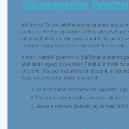
alkalmazás haszn
Az Energy Casino alkalmazás használata nagyszer
játékokat. Az
Energy Casino APK
letöltésével gyo
kihasználhatod a mobil bónuszokat is. Az alkalmazá
könnyen navigálhass a különböző játékok között.
A mobil verziók gyakran különböznek a számítógépe
által kínált egyedi funkciókat. Például, a mobil b
verziónál. Ha szeretsz útközben játszani, mindenk
ezzel növelheted a játékélményedet.
Az alkalmazás letöltése után regisztrálj egy 
Ellenőrizd a bónuszokat, amelyek elérhetők 
Játssz a kedvenc játékaiddal, és használd k