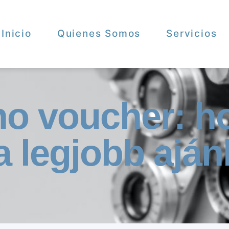
Inicio
Quienes Somos
Servicios
no voucher: h
a legjobb aján