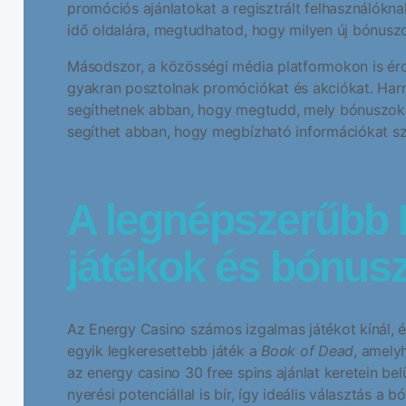
promóciós ajánlatokat a regisztrált felhasználókna
idő
oldalára, megtudhatod, hogy milyen új bónuszo
Másodszor, a közösségi média platformokon is érd
gyakran posztolnak promóciókat és akciókat. Harm
segíthetnek abban, hogy megtudd, mely bónuszok
segíthet abban, hogy megbízható információkat sze
A legnépszerűbb 
játékok és bónus
Az Energy Casino számos izgalmas játékot kínál, 
egyik legkeresettebb játék a
Book of Dead
, amely
az energy casino 30 free spins ajánlat keretein b
nyerési potenciállal is bír, így ideális választás a 