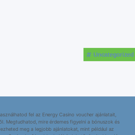
Uncategorized
sználhatod fel az Energy Casino voucher ajánlatait,
ől. Megtudhatod, mire érdemes figyelni a bónuszok és
ezheted meg a legjobb ajánlatokat, mint például az