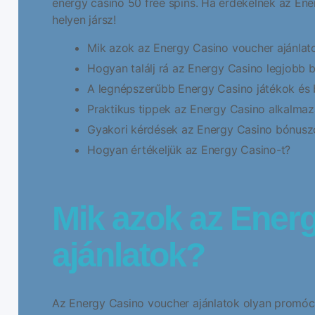
energy casino 50 free spins. Ha érdekelnek az Ener
helyen jársz!
Mik azok az Energy Casino voucher ajánlat
Hogyan találj rá az Energy Casino legjobb 
A legnépszerűbb Energy Casino játékok és
Praktikus tippek az Energy Casino alkalma
Gyakori kérdések az Energy Casino bónusz
Hogyan értékeljük az Energy Casino-t?
Mik azok az Ener
ajánlatok?
Az Energy Casino voucher ajánlatok olyan promóc