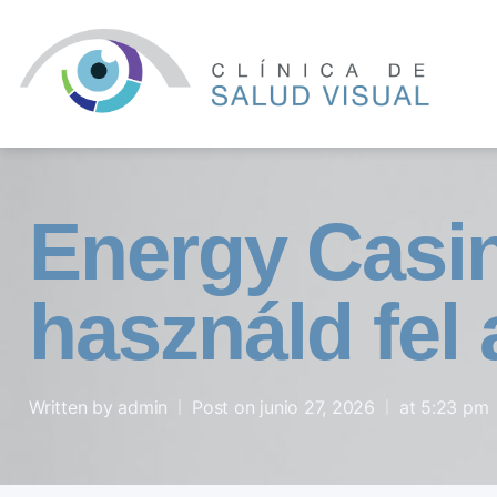
Energy Casi
használd fel 
Written by
admin
Post on
junio 27, 2026
at
5:23 pm