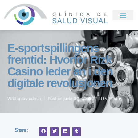
E‑sportspillingens
fremtid: Hvorfor Rizk
Casino leder an i den
digitale revolusjonen
Written by
admin
Post on
junio 30, 2025
at
9:07 pm
Share :