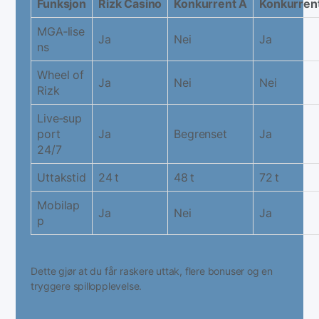
Funksjon
Rizk Casino
Konkurrent A
Konkurren
MGA‑lise
Ja
Nei
Ja
ns
Wheel of
Ja
Nei
Nei
Rizk
Live‑sup
port
Ja
Begrenset
Ja
24/7
Uttakstid
24 t
48 t
72 t
Mobilap
Ja
Nei
Ja
p
Dette gjør at du får raskere uttak, flere bonuser og en
tryggere spillopplevelse.