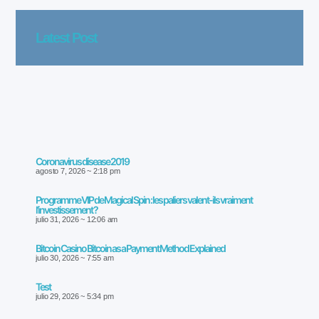
Latest Post
Coronavirus disease 2019
agosto 7, 2026
2:18 pm
Programme VIP de Magical Spin : les paliers valent-ils vraiment
l’investissement ?
julio 31, 2026
12:06 am
Bitcoin Casino Bitcoin as a Payment Method Explained
julio 30, 2026
7:55 am
Test
julio 29, 2026
5:34 pm