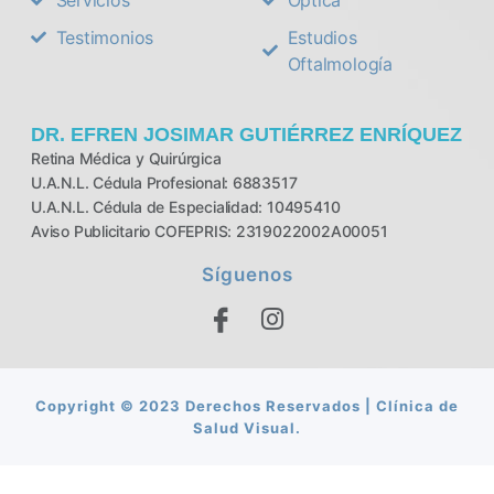
Testimonios
Estudios
Oftalmología
DR. EFREN JOSIMAR GUTIÉRREZ ENRÍQUEZ
Retina Médica y Quirúrgica
U.A.N.L. Cédula Profesional: 6883517
U.A.N.L. Cédula de Especialidad: 10495410
Aviso Publicitario COFEPRIS: 2319022002A00051
Síguenos
Copyright © 2023 Derechos Reservados | Clínica de
Salud Visual.