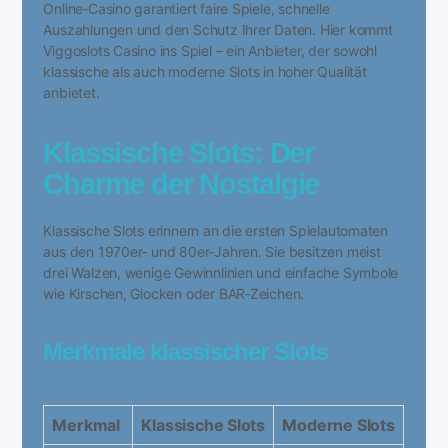
Online‑Casino garantiert faire Spiele, schnelle
Auszahlungen und den Schutz Ihrer Daten. Hier kommt
Viggoslots Casino ins Spiel – ein Anbieter, der sowohl
klassische als auch moderne Slots in hoher Qualität
anbietet.
Klassische Slots: Der
Charme der Nostalgie
Klassische Slots erinnern an die ersten Spielautomaten
aus den 1970er‑ und 80er‑Jahren. Sie besitzen meist
drei Walzen, wenige Gewinnlinien und einfache Symbole
wie Kirschen, Glocken oder BAR‑Zeichen.
Merkmale klassischer Slots
Merkmal
Klassische Slots
Moderne Slots