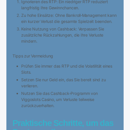
Ignorieren des RTP: Ein niedriger RTP reduziert
langfristig Ihre Gewinnchancen.
Zu hohe Einsätze: Ohne Bankroll‑Management kann
ein kurzer Verlust die gesamte Spielzeit beenden.
Keine Nutzung von Cashback: Verpassen Sie
zusätzliche Rückzahlungen, die Ihre Verluste
mindern.
Tipps zur Vermeidung
Prüfen Sie immer das RTP und die Volatilität eines
Slots.
Setzen Sie nur Geld ein, das Sie bereit sind zu
verlieren.
Nutzen Sie das Cashback‑Programm von
Viggoslots Casino, um Verluste teilweise
zurückzuerhalten.
Praktische Schritte, um das