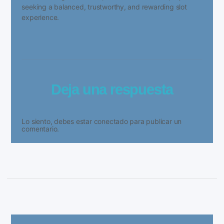
seeking a balanced, trustworthy, and rewarding slot
experience.
Tags :
Deja una respuesta
Lo siento, debes estar
conectado
para publicar un
comentario.