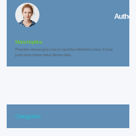
Author
Maria Hopkins
Pharetra massa quis cras at maximus eleifend cursus. Fusce
justo eros metus netus fames odio.
Categories