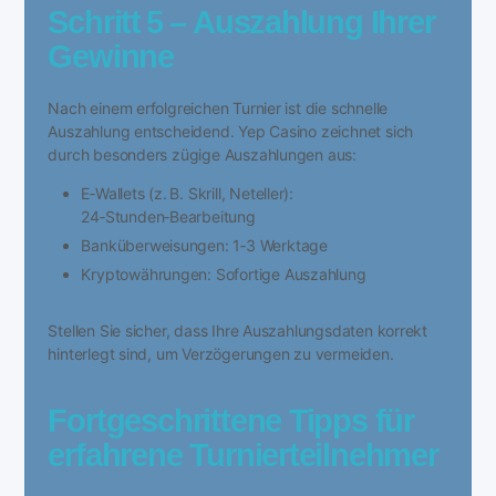
Schritt 5 – Auszahlung Ihrer
Gewinne
Nach einem erfolgreichen Turnier ist die schnelle
Auszahlung entscheidend. Yep Casino zeichnet sich
durch besonders zügige Auszahlungen aus:
E‑Wallets (z. B. Skrill, Neteller):
24‑Stunden‑Bearbeitung
Banküberweisungen: 1‑3 Werktage
Kryptowährungen: Sofortige Auszahlung
Stellen Sie sicher, dass Ihre Auszahlungsdaten korrekt
hinterlegt sind, um Verzögerungen zu vermeiden.
Fortgeschrittene Tipps für
erfahrene Turnierteilnehmer