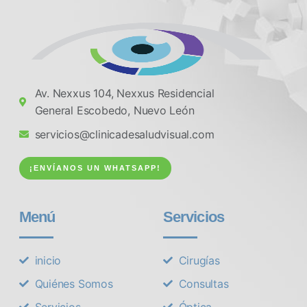
Av. Nexxus 104, Nexxus Residencial
General Escobedo, Nuevo León
servicios@clinicadesaludvisual.com
¡ENVÍANOS UN WHATSAPP!
Menú
Servicios
inicio
Cirugías
Quiénes Somos
Consultas
Servicios
Óptica