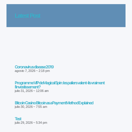
Latest Post
Coronavirus disease 2019
agosto 7, 2026
2:18 pm
Programme VIP de Magical Spin : les paliers valent-ils vraiment
l’investissement ?
julio 31, 2026
12:06 am
Bitcoin Casino Bitcoin as a Payment Method Explained
julio 30, 2026
7:55 am
Test
julio 29, 2026
5:34 pm