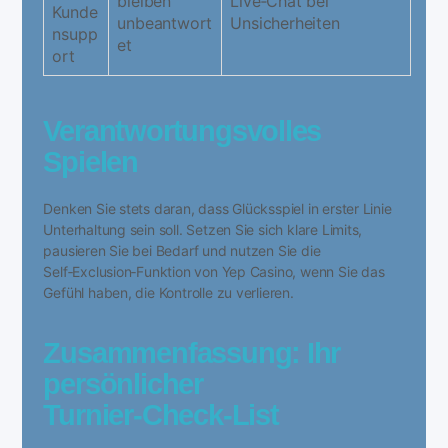
bleiben
Live‑Chat bei
Kunde
unbeantwort
Unsicherheiten
nsupp
et
ort
Verantwortungsvolles
Spielen
Denken Sie stets daran, dass Glücksspiel in erster Linie
Unterhaltung sein soll. Setzen Sie sich klare Limits,
pausieren Sie bei Bedarf und nutzen Sie die
Self‑Exclusion‑Funktion von Yep Casino, wenn Sie das
Gefühl haben, die Kontrolle zu verlieren.
Zusammenfassung: Ihr
persönlicher
Turnier‑Check‑List