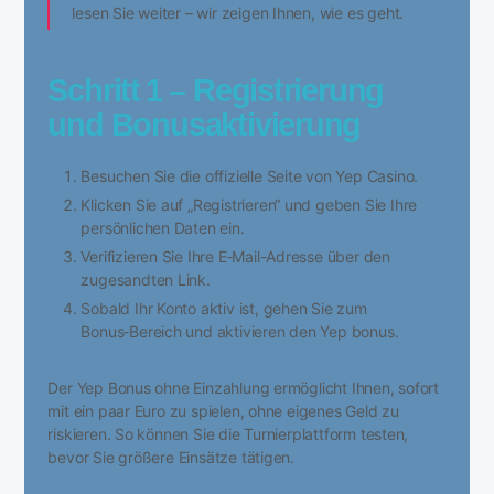
lesen Sie weiter – wir zeigen Ihnen, wie es geht.
Schritt 1 – Registrierung
und Bonusaktivierung
Besuchen Sie die offizielle Seite von Yep Casino.
Klicken Sie auf „Registrieren“ und geben Sie Ihre
persönlichen Daten ein.
Verifizieren Sie Ihre E‑Mail-Adresse über den
zugesandten Link.
Sobald Ihr Konto aktiv ist, gehen Sie zum
Bonus‑Bereich und aktivieren den Yep bonus.
Der Yep Bonus ohne Einzahlung ermöglicht Ihnen, sofort
mit ein paar Euro zu spielen, ohne eigenes Geld zu
riskieren. So können Sie die Turnierplattform testen,
bevor Sie größere Einsätze tätigen.