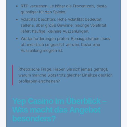
RTP verstehen: Je höher die Prozentzahl, desto
günstiger für den Spieler.
Volatilität beachten: Hohe Volatilität bedeutet
seltene, aber große Gewinne; niedrige Volatilität
liefert häufige, kleinere Auszahlungen.
Wettanforderungen prüfen: Bonusguthaben muss
oft mehrfach umgesetzt werden, bevor eine
Auszahlung möglich ist.
Rhetorische Frage: Haben Sie sich jemals gefragt,
warum manche Slots trotz gleicher Einsätze deutlich
profitabler erscheinen?
Yep Casino im Überblick –
Was macht das Angebot
besonders?