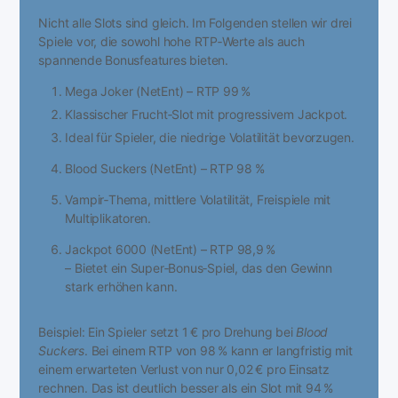
Nicht alle Slots sind gleich. Im Folgenden stellen wir drei
Spiele vor, die sowohl hohe RTP‑Werte als auch
spannende Bonusfeatures bieten.
Mega Joker (NetEnt) – RTP 99 %
Klassischer Frucht‑Slot mit progressivem Jackpot.
Ideal für Spieler, die niedrige Volatilität bevorzugen.
Blood Suckers (NetEnt) – RTP 98 %
Vampir‑Thema, mittlere Volatilität, Freispiele mit
Multiplikatoren.
Jackpot 6000 (NetEnt) – RTP 98,9 %
– Bietet ein Super‑Bonus‑Spiel, das den Gewinn
stark erhöhen kann.
Beispiel: Ein Spieler setzt 1 € pro Drehung bei
Blood
Suckers
. Bei einem RTP von 98 % kann er langfristig mit
einem erwarteten Verlust von nur 0,02 € pro Einsatz
rechnen. Das ist deutlich besser als ein Slot mit 94 %