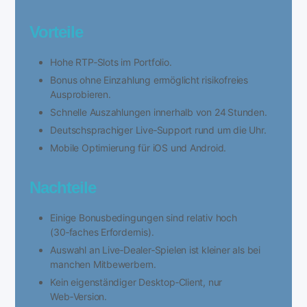
Vorteile
Hohe RTP‑Slots im Portfolio.
Bonus ohne Einzahlung ermöglicht risikofreies
Ausprobieren.
Schnelle Auszahlungen innerhalb von 24 Stunden.
Deutschsprachiger Live‑Support rund um die Uhr.
Mobile Optimierung für iOS und Android.
Nachteile
Einige Bonusbedingungen sind relativ hoch
(30‑faches Erfordernis).
Auswahl an Live‑Dealer‑Spielen ist kleiner als bei
manchen Mitbewerbern.
Kein eigenständiger Desktop‑Client, nur
Web‑Version.