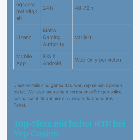
ngsgesc
24 h
48–72 h
hwindigk
eit
Malta
Lizenz
Gaming
variiert
Authority
Mobile
iOS &
Web‑Only bei vielen
App
Android
Diese Vorteile sind genau das, was
Yep
seinen Spielern
bietet. Wer also nach einem vertrauenswürdigen online
casino sucht, findet hier ein rundum durchdachtes
Paket.
Top‑Slots mit hoher RTP bei
Yep Casino