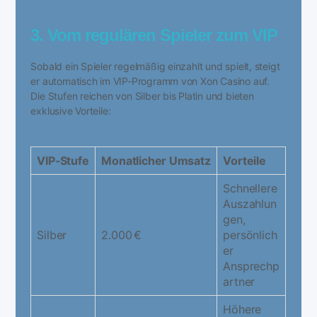
3. Vom regulären Spieler zum VIP
Sobald ein Spieler regelmäßig einzahlt und spielt, steigt
er automatisch im VIP‑Programm von Xon Casino auf.
Die Stufen reichen von Silber bis Platin und bieten
exklusive Vorteile:
VIP‑Stufe
Monatlicher Umsatz
Vorteile
Schnellere
Auszahlun
gen,
Silber
2.000 €
persönlich
er
Ansprechp
artner
Höhere