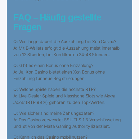
FAQ – Häufig gestellte
Fragen
Q: Wie lange dauert die Auszahlung bei Xon Casino?
A: Mit E‑Wallets erfolgt die Auszahlung meist innerhalb
von 12 Stunden, bei Kreditkarten 24‑48 Stunden.
Q: Gibt es einen Bonus ohne Einzahlung?
A: Ja, Xon Casino bietet einen Xon Bonus ohne
Einzahlung für neue Registrierungen.
Q: Welche Spiele haben die höchste RTP?
A: Live‑Dealer‑Spiele und klassische Slots wie
Mega
Joker
(RTP 99 %) gehören zu den Top‑Werten.
Q: Wie sicher sind meine Zahlungsdaten?
A: Das Casino verwendet SSL‑TLS 1.3 Verschlüsselung
und ist von der Malta Gaming Authority lizenziert.
Q: Kann ich das Casino mobil nutzen?