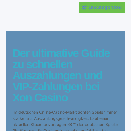
Uncategorized
Der ultimative Guide
zu schnellen
Auszahlungen und
VIP‑Zahlungen bei
Xon Casino
Im deutschen Online‑Casino‑Markt achten Spieler immer
stärker auf Auszahlungsgeschwindigkeit. Laut einer
aktuellen Studie bevorzugen 68 % der deutschen Spieler
Plattformen, die Gewinne innerhalb von 24 Stunden