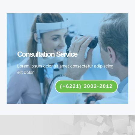
Consultation Service
Lorem ipsum dolor sit amet consectetur adipiscing
elit dolor
(+6221) 2002-2012