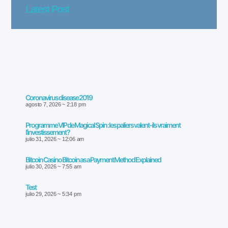
Latest Post
Coronavirus disease 2019
agosto 7, 2026
2:18 pm
Programme VIP de Magical Spin : les paliers valent-ils vraiment
l’investissement ?
julio 31, 2026
12:06 am
Bitcoin Casino Bitcoin as a Payment Method Explained
julio 30, 2026
7:55 am
Test
julio 29, 2026
5:34 pm