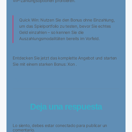
VIP‑Zahlungsoptionen profitieren.
Quick Win: Nutzen Sie den Bonus ohne Einzahlung,
um das Spielportfolio zu testen, bevor Sie echtes
Geld einzahlen – so kennen Sie die
Auszahlungsmodalitäten bereits im Vorfeld.
Entdecken Sie jetzt das komplette Angebot und starten
Sie mit einem starken Bonus:
Xon
.
Tags :
Deja una respuesta
Lo siento, debes estar
conectado
para publicar un
comentario.