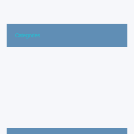
Categories