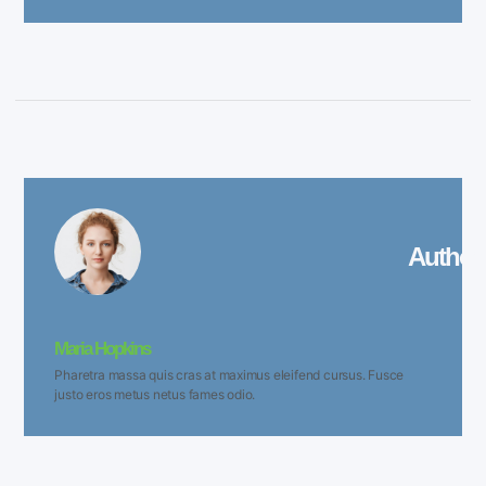
Author
Maria Hopkins
Pharetra massa quis cras at maximus eleifend cursus. Fusce
justo eros metus netus fames odio.