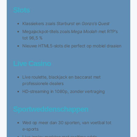
Slots
Klassiekers zoals
Starburst
en
Gonzo’s Quest
Megajackpot‑titels zoals
Mega Moolah
met RTP’s
tot 96,5 %
Nieuwe HTML5‑slots die perfect op mobiel draaien
Live Casino
Live roulette, blackjack en baccarat met
professionele dealers
HD‑streaming in 1080p, zonder vertraging
Sportweddenschappen
Wed op meer dan 30 sporten, van voetbal tot
e‑sports
Live‑inplay markten met realtime odds