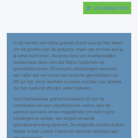
Uncategorized
In de wereld van online gokken draait succes niet alleen
om de grootte van de jackpots, maar ook om hoe snel je
je winst kunt innen. Recente data van onafhankelijke
testbureaus laten zien dat https://justbitwin.nl/
gemiddeld binnen 30 minuten uitbetalingen verwerkt,
een cijfer dat ver boven het branche‑gemiddelde van
48 uur ligt. Deze snelheid is vooral cruciaal voor spelers
die hun bankroll efficiënt willen beheren.
Voor Nederlandse gokkers betekent dit dat de
combinatie van een uitgebreid live casino, een rijk
aanbod aan slots en de mogelijkheid om met crypto
betalingen te spelen, een ongeëvenaarde
gebruikerservaring oplevert. De volgende secties duiken
dieper in hoe Justbit Casino dit allemaal naadloos aan
elkaar koppelt.