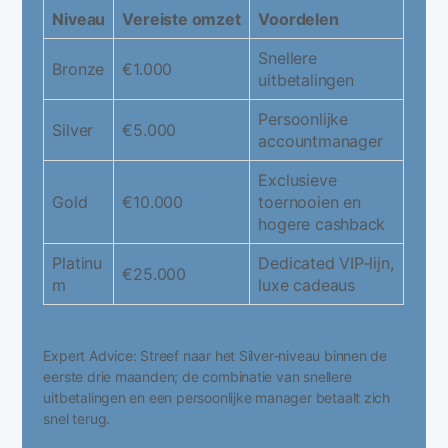
Niveau
Vereiste omzet
Voordelen
Snellere
Bronze
€1.000
uitbetalingen
Persoonlijke
Silver
€5.000
accountmanager
Exclusieve
Gold
€10.000
toernooien en
hogere cashback
Platinu
Dedicated VIP‑lijn,
€25.000
m
luxe cadeaus
Expert Advice: Streef naar het Silver‑niveau binnen de
eerste drie maanden; de combinatie van snellere
uitbetalingen en een persoonlijke manager betaalt zich
snel terug.