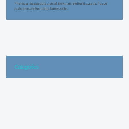
Pharetra massa quis cras at maximus eleifend cursus. Fusce
justo eros metus netus fames odio.
Categories