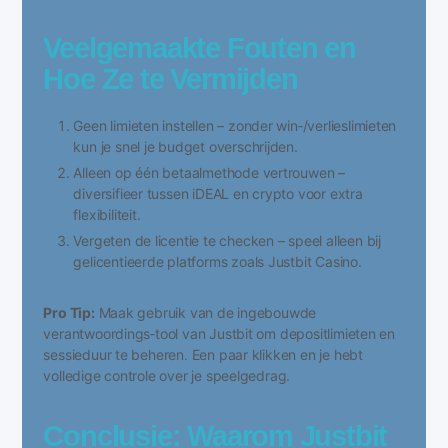
Veelgemaakte Fouten en
Hoe Ze te Vermijden
Geen limieten instellen – zonder win‑/verlieslimieten
kun je snel je budget overschrijden.
Alleen op één betaalmethode vertrouwen –
diversifieer tussen iDEAL en crypto voor extra
flexibiliteit.
Vergeten de licentie te checken – speel alleen bij
gelicentieerde platforms zoals Justbit Casino.
Pro Tip:
Maak gebruik van de ingebouwde
verantwoordings‑tool van Justbit om depositlimieten en
sessieduur te beheren. Een paar klikken en je hebt
volledige controle over je speelgedrag.
Conclusie: Waarom Justbit