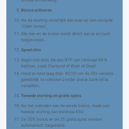
Bonus activeren
Na de storting verschijnt een pop‑up met de optie
“Claim bonus”.
Klik hier en de bonus wordt direct aan je account
toegevoegd.
Speel slim
Begin met slots die een RTP van minimaal 96 %
hebben, zoals
Starburst
of
Book of Dead
.
Houd je inzet laag (bijv. €0,10) om de 30x vereiste
geleidelijk te voltooien zonder snel je bankroll te
verspillen.
Tweede storting en gratis spins
Na het voltooien van de eerste bonus, maak een
tweede storting van minimaal €50.
De 50% bonus en de 25 gratis spins worden
automatisch toegekend.