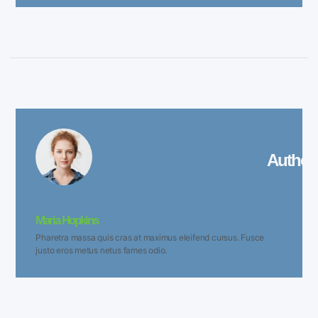
Author
Maria Hopkins
Pharetra massa quis cras at maximus eleifend cursus. Fusce
justo eros metus netus fames odio.