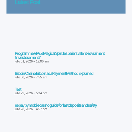
Latest Post
Programme VIP de Magical Spin : les paliers valent-ils vraiment
l’investissement ?
julio 31, 2026
12:06 am
Bitcoin Casino Bitcoin as a Payment Method Explained
julio 30, 2026
7:55 am
Test
julio 29, 2026
5:34 pm
ee pay by mobile casino guide for fast deposits and safety
julio 28, 2026
4:57 pm