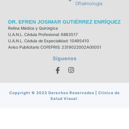
Oftalmología
DR. EFREN JOSIMAR GUTIÉRREZ ENRÍQUEZ
Retina Médica y Quirúrgica
U.A.N.L. Cédula Profesional: 6883517
U.A.N.L. Cédula de Especialidad: 10495410
Aviso Publicitario COFEPRIS: 2319022002A00051
Síguenos
Copyright © 2023 Derechos Reservados | Clínica de
Salud Visual.