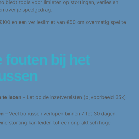
o biedt tools voor limieten op stortingen, verlies en
en over je speelgedrag.
 €100 en een verlieslimiet van €50 om overmatig spel te
fouten bij het
nussen
 te lezen
– Let op de inzetvereisten (bijvoorbeeld 35x)
en
– Veel bonussen verlopen binnen 7 tot 30 dagen.
eine storting kan leiden tot een onpraktisch hoge