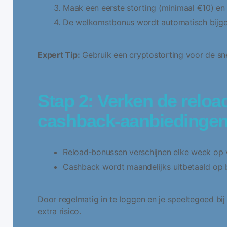
Maak een eerste storting (minimaal €10) en k
De welkomstbonus wordt automatisch bijge
Expert Tip:
Gebruik een cryptostorting voor de sne
Stap 2: Verken de reloa
cashback‑aanbiedinge
Reload‑bonussen verschijnen elke week op 
Cashback wordt maandelijks uitbetaald op ba
Door regelmatig in te loggen en je speeltegoed bij 
extra risico.