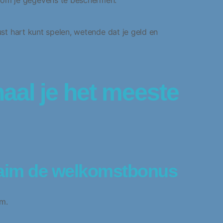
t hart kunt spelen, wetende dat je geld en
aal je het meeste
claim de welkomstbonus
rm.