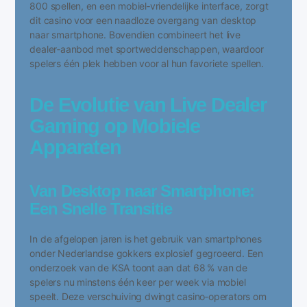
800 spellen, en een mobiel‑vriendelijke interface, zorgt
dit casino voor een naadloze overgang van desktop
naar smartphone. Bovendien combineert het live
dealer‑aanbod met sportweddenschappen, waardoor
spelers één plek hebben voor al hun favoriete spellen.
De Evolutie van Live Dealer
Gaming op Mobiele
Apparaten
Van Desktop naar Smartphone:
Een Snelle Transitie
In de afgelopen jaren is het gebruik van smartphones
onder Nederlandse gokkers explosief gegroeerd. Een
onderzoek van de KSA toont aan dat 68 % van de
spelers nu minstens één keer per week via mobiel
speelt. Deze verschuiving dwingt casino‑operators om