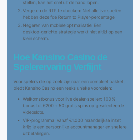
stellen, kan het snel uit de hand lopen.
Vergeten de RTP te checken: Niet alle live spellen
hebben dezelfde Return to Player‑percentage.
Negeren van mobiele optimalisatie: Een
desktop‑gerichte strategie werkt niet altijd op een
klein scherm.
Hoe Kansino Casino de
Spelerervaring Verfijnt
Voor spelers die op zoek zijn naar een compleet pakket,
biedt Kansino Casino een reeks unieke voordelen:
Welkomstbonus voor live dealer‑spellen: 100 %
bonus tot €200 + 50 gratis spins op geselecteerde
videoslots.
VIP‑programma: Vanaf €1.000 maandelijkse inzet
krijg je een persoonlijke accountmanager en snellere
uitbetalingen.