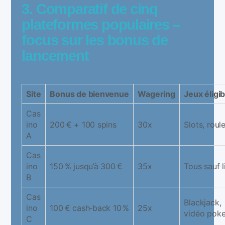
3. Comparatif de cinq
plateformes populaires –
focus sur les bonus de
lancement
Site
Bonus de bienvenue
Wagering
Jeux éligi
Cas
ino
200 € + 100 spins
30x
Slots, roul
A
Cas
ino
150 % jusqu’à 300 €
35x
Tous sauf l
B
Cas
Blackjack,
ino
100 € cash‑back 10 %
25x
vidéo poke
C