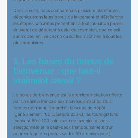
Dans la suite, nous comparerons plusieurs plateformes,
décortiquerons leurs bonus de lancement et détaillerons
les étapes concrètes permettant à tout joueur de passer
du statut de débutant à celui de champion, que ce soit
sur mobile, en live casino ou sur les machines à sous les
plus populaires.
1. Les bases du bonus de
bienvenue : que faut‑il
vraiment savoir ?
Le bonus de bienvenue est la première incitation offerte
par un casino français aux nouveaux inscrits. Trois
formes dominent le marché : le bonus de dépôt
(généralement 100 % jusqu’à 200 €), les tours gratuits
(souvent 50 à 100 spins sur une machine à sous
sélectionnée) et le cash‑back (remboursement d’un
pourcentage des pertes sur les 30 premiers jours).