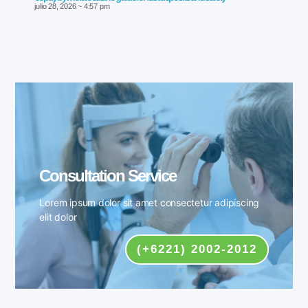
julio 28, 2026
4:57 pm
Consultation Service
Lorem ipsum dolor sit amet consectetur adipiscing
elit dolor
(+6221) 2002-2012