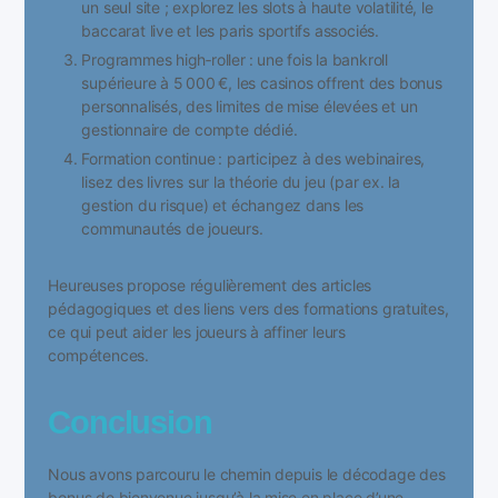
un seul site ; explorez les slots à haute volatilité, le
baccarat live et les paris sportifs associés.
Programmes high‑roller : une fois la bankroll
supérieure à 5 000 €, les casinos offrent des bonus
personnalisés, des limites de mise élevées et un
gestionnaire de compte dédié.
Formation continue : participez à des webinaires,
lisez des livres sur la théorie du jeu (par ex. la
gestion du risque) et échangez dans les
communautés de joueurs.
Heureuses propose régulièrement des articles
pédagogiques et des liens vers des formations gratuites,
ce qui peut aider les joueurs à affiner leurs
compétences.
Conclusion
Nous avons parcouru le chemin depuis le décodage des
bonus de bienvenue jusqu’à la mise en place d’une