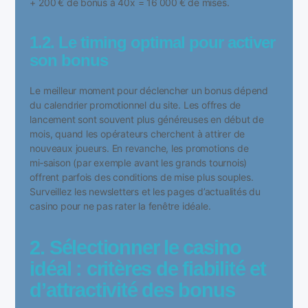
+ 200 € de bonus à 40x = 16 000 € de mises.
1.2. Le timing optimal pour activer
son bonus
Le meilleur moment pour déclencher un bonus dépend
du calendrier promotionnel du site. Les offres de
lancement sont souvent plus généreuses en début de
mois, quand les opérateurs cherchent à attirer de
nouveaux joueurs. En revanche, les promotions de
mi‑saison (par exemple avant les grands tournois)
offrent parfois des conditions de mise plus souples.
Surveillez les newsletters et les pages d’actualités du
casino pour ne pas rater la fenêtre idéale.
2. Sélectionner le casino
idéal : critères de fiabilité et
d’attractivité des bonus