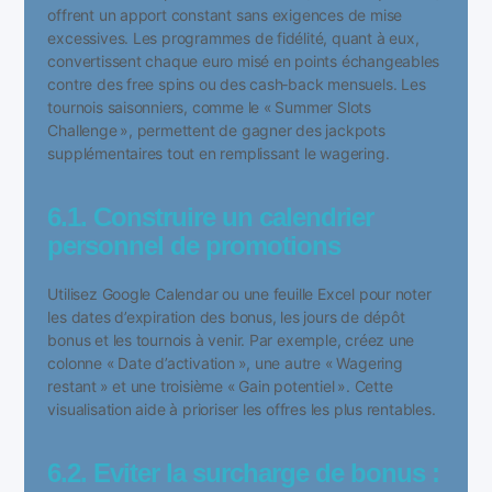
offrent un apport constant sans exigences de mise
excessives. Les programmes de fidélité, quant à eux,
convertissent chaque euro misé en points échangeables
contre des free spins ou des cash‑back mensuels. Les
tournois saisonniers, comme le « Summer Slots
Challenge », permettent de gagner des jackpots
supplémentaires tout en remplissant le wagering.
6.1. Construire un calendrier
personnel de promotions
Utilisez Google Calendar ou une feuille Excel pour noter
les dates d’expiration des bonus, les jours de dépôt
bonus et les tournois à venir. Par exemple, créez une
colonne « Date d’activation », une autre « Wagering
restant » et une troisième « Gain potentiel ». Cette
visualisation aide à prioriser les offres les plus rentables.
6.2. Eviter la surcharge de bonus :