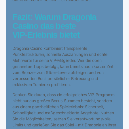
Fazit: Warum Dragonia
Casino das beste
VIP‑Erlebnis bietet
Dragonia Casino kombiniert transparente
Punktestrukturen, schnelle Auszahlungen und echte
Mehrwerte für seine VIP‑Mitglieder. Wer die oben
genannten Tipps befolgt, kann bereits nach kurzer Zeit
vom Bronze‑ zum Silber‑Level aufsteigen und von
verbesserten Boni, persönlicher Betreuung und
exklusiven Turnieren profitieren.
Denken Sie daran, dass ein erfolgreiches VIP‑Programm
nicht nur aus großen Bonus‑Summen besteht, sondern
aus einem ganzheitlichen Spielerlebnis: Sicherheit,
Schnelligkeit und maßgeschneiderte Angebote. Nutzen
Sie die Möglichkeiten, setzen Sie verantwortungsvolle
Limits und genießen Sie das Spiel – mit Dragonia an Ihrer