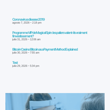
Coronavirus disease 2019
agosto 7, 2026
2:18 pm
Programme VIP de Magical Spin : les paliers valent-ils vraiment
l’investissement ?
julio 31, 2026
12:06 am
Bitcoin Casino Bitcoin as a Payment Method Explained
julio 30, 2026
7:55 am
Test
julio 29, 2026
5:34 pm