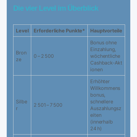
Die vier Level im Überblick
Level
Erforderliche Punkte*
Hauptvorteile
Bonus ohne
Einzahlung,
Bron
0 – 2 500
wöchentliche
ze
Cashback‑Akt
ionen
Erhöhter
Willkommens
bonus,
Silbe
schnellere
2 501 – 7 500
r
Auszahlungsz
eiten
(innerhalb
24 h)