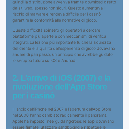
quindi la distribuzione avveniva tramite download diretto
da siti web, spesso non sicuri. Questo aumentava il
rischio di malware e rendeva difficile per i casinò
garantire la conformità alle normative di gioco.
Queste difficoltà spinsero gli operatori a cercare
piattaforme più aperte e con meccanismi di verifica
integrati. La lezione più importante fu che la sicurezza
del cliente e la qualità dell’esperienza di gioco dovevano
andare di pari passo, un principio che avrebbe guidato
lo sviluppo futuro su iOS e Android.
2. L’arrivo di iOS (2007) e la
rivoluzione dell’App Store
per i casinò
Il lancio dell’iPhone nel 2007 e l’apertura dell’App Store
nel 2008 hanno cambiato radicalmente il panorama.
Apple ha imposto linee guida rigorose: le app dovevano
essere firmate, utilizzare sandboxing e rispettare le