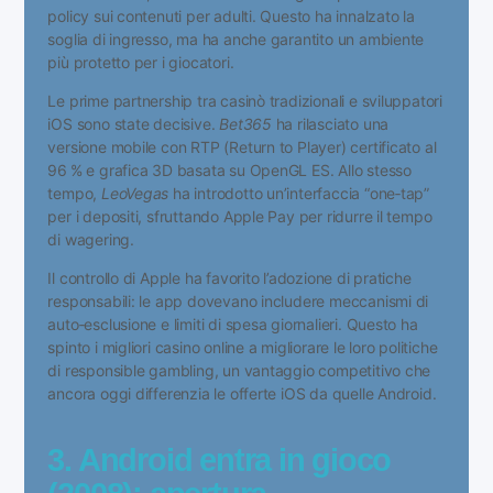
policy sui contenuti per adulti. Questo ha innalzato la
soglia di ingresso, ma ha anche garantito un ambiente
più protetto per i giocatori.
Le prime partnership tra casinò tradizionali e sviluppatori
iOS sono state decisive.
Bet365
ha rilasciato una
versione mobile con RTP (Return to Player) certificato al
96 % e grafica 3D basata su OpenGL ES. Allo stesso
tempo,
LeoVegas
ha introdotto un’interfaccia “one‑tap”
per i depositi, sfruttando Apple Pay per ridurre il tempo
di wagering.
Il controllo di Apple ha favorito l’adozione di pratiche
responsabili: le app dovevano includere meccanismi di
auto‑esclusione e limiti di spesa giornalieri. Questo ha
spinto i migliori casino online a migliorare le loro politiche
di responsible gambling, un vantaggio competitivo che
ancora oggi differenzia le offerte iOS da quelle Android.
3. Android entra in gioco