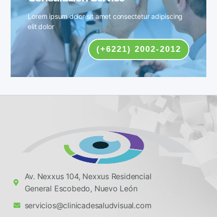
Lorem ipsum dolor sit amet consectetur adipiscing
elit dolor
(+6221) 2002-2012
Av. Nexxus 104, Nexxus Residencial
General Escobedo, Nuevo León
servicios@clinicadesaludvisual.com