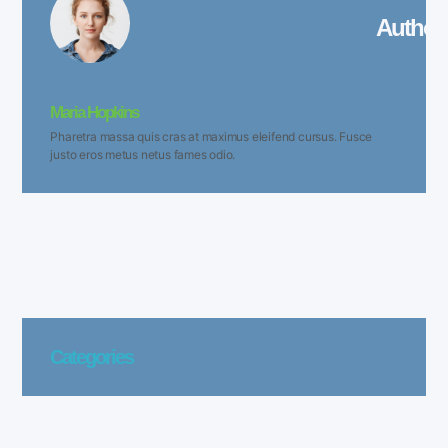
Author
Maria Hopkins
Pharetra massa quis cras at maximus eleifend cursus. Fusce
justo eros metus netus fames odio.
Categories