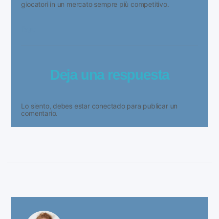
giocatori in un mercato sempre più competitivo.
Tags :
Deja una respuesta
Lo siento, debes estar
conectado
para publicar un
comentario.