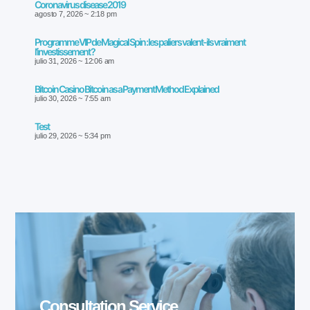
Coronavirus disease 2019
agosto 7, 2026
2:18 pm
Programme VIP de Magical Spin : les paliers valent-ils vraiment
l’investissement ?
julio 31, 2026
12:06 am
Bitcoin Casino Bitcoin as a Payment Method Explained
julio 30, 2026
7:55 am
Test
julio 29, 2026
5:34 pm
Consultation Service