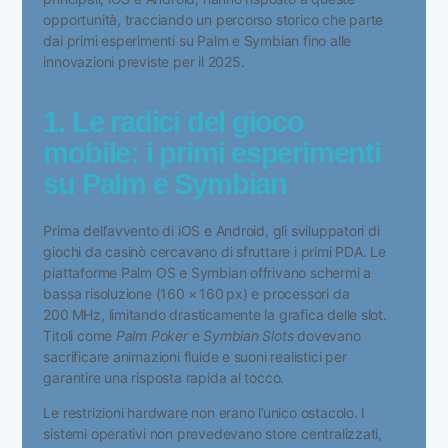
opportunità, tracciando un percorso storico che parte
dai primi esperimenti su Palm e Symbian fino alle
innovazioni previste per il 2025.
1. Le radici del gioco
mobile: i primi esperimenti
su Palm e Symbian
Prima dell’avvento di iOS e Android, gli sviluppatori di
giochi da casinò cercavano di sfruttare i primi PDA. Le
piattaforme Palm OS e Symbian offrivano schermi a
bassa risoluzione (160 × 160 px) e processori da
200 MHz, limitando drasticamente la grafica delle slot.
Titoli come
Palm Poker
e
Symbian Slots
dovevano
sacrificare animazioni fluide e suoni realistici per
garantire una risposta rapida al tocco.
Le restrizioni hardware non erano l’unico ostacolo. I
sistemi operativi non prevedevano store centralizzati,