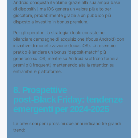
Android conquista il volume grazie alla sua ampia base
di dispositivi, ma iOS genera un valore più alto per
giocatore, probabilmente grazie a un pubblico più
disposto a investire in bonus premium.
Per gli operatori, la strategia ideale consiste nel
bilanciare campagne di acquisizione (focus Android) con
iniziative di monetizzazione (focus iOS). Un esempio
pratico è lanciare un bonus “deposit‑match” più
generoso su iOS, mentre su Android si offrono tornei a
premi più frequenti, mantenendo alta la retention su
entrambe le piattaforme.
8. Prospettive
post‑Black Friday: tendenze
emergenti per 2024‑2025
Le previsioni per i prossimi due anni indicano tre grandi
trend: