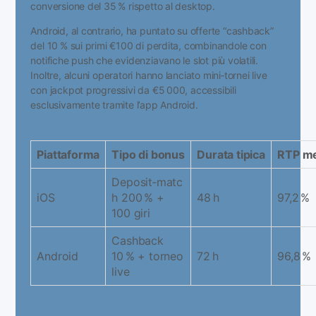
conversione del 35 % rispetto al desktop.
Android, al contrario, ha puntato su offerte “cashback”
del 10 % sui primi €100 di perdita, combinandole con
notifiche push che evidenziavano le slot più volatili.
Inoltre, alcuni operatori hanno lanciato mini‑tornei live
con jackpot progressivi da €5 000, accessibili
esclusivamente tramite l’app Android.
Piattaforma
Tipo di bonus
Durata tipica
RTP me
Deposit‑matc
iOS
h 200 % +
48 h
97,2 %
100 giri
Cashback
Android
10 % + torneo
72 h
96,8 %
live